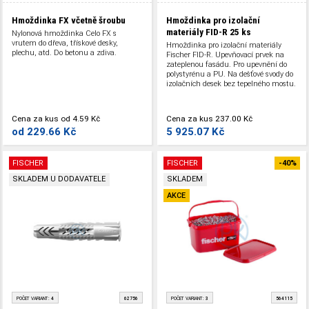
Hmoždinka FX včetně šroubu
Hmoždinka pro izolační
materiály FID-R
25 ks
Nylonová hmoždinka Celo FX s
vrutem do dřeva, třískové desky,
Hmoždinka pro izolační materiály
plechu, atd. Do betonu a zdiva.
Fischer FID-R. Upevňovací prvek na
zateplenou fasádu. Pro upevnění do
polystyrénu a PU. Na dešťové svody do
izolačních desek bez tepelného mostu.
Cena za kus
od
4.59 Kč
Cena za kus
237.00 Kč
od
229.66 Kč
5 925.07 Kč
FISCHER
FISCHER
-40%
SKLADEM U DODAVATELE
SKLADEM
AKCE
POČET VARIANT:
4
62756
POČET VARIANT:
3
564115