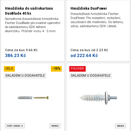
Hmoždinka do sádrokartonu
Hmoždinka DuoPower
DuoBlade
40 ks
Dvousložková hmoždinka Fischer
DuoPower. Pro rozepření, roztažení,
Samořezná dvousložková hmoždinka
zauzlování dle materiálu. Do betonu,
Fischer DuoBlade pro snadné upevnění
zdiva, sádrokartonu SDK i desek.
do sádrokartonu SDK během
okamžiku. Průměr vrutu 4 - 5 mm.
Cena za kus
9.66 Kč
Cena za kus
od
2.23 Kč
386.23 Kč
od
222.64 Kč
CELO
-15%
FISCHER
SKLADEM U DODAVATELE
SKLADEM U DODAVATELE
POČET VARIANT:
3
98FXSZ
548404