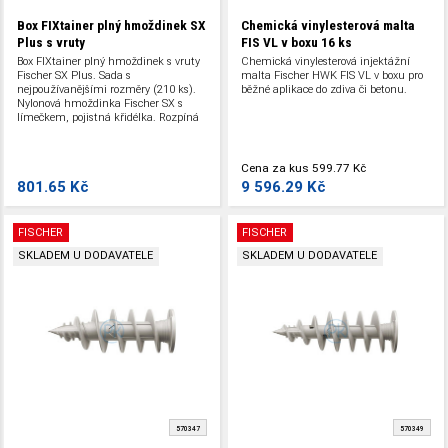
Box FIXtainer plný hmoždinek SX
Chemická vinylesterová malta
Plus s vruty
FIS VL v boxu
16 ks
Box FIXtainer plný hmoždinek s vruty
Chemická vinylesterová injektážní
Fischer SX Plus. Sada s
malta Fischer HWK FIS VL v boxu pro
nejpoužívanějšími rozměry (210 ks).
běžné aplikace do zdiva či betonu.
Nylonová hmoždinka Fischer SX s
límečkem, pojistná křidélka. Rozpíná
se do 4 stran. Do betonu a zdiva.
Cena za kus
599.77 Kč
801.65 Kč
9 596.29 Kč
FISCHER
FISCHER
SKLADEM U DODAVATELE
SKLADEM U DODAVATELE
570347
570349