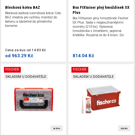
Blesková kotva BAZ
Box FIXtainer plný hmoždinek SX
Plus
Blesková ocelová svorníková kotva Celo
BAZ vhodná pro rychlou montáž do
Box FIXtainer plný hmoždinek Fischer
betonu a částečně do přírodního
SX Plus. Sada s nejpoužívanějšími
kamene.
rozměry (210 ks). Nylonová
hmoždinka s límečkem, pojistná
křidélka. Rozpíná se do 4 stran. Do
betonu a zdiva.
Cena za kus
od
14.83 Kč
od
963.29 Kč
814.04 Kč
FISCHER
FISCHER
SKLADEM U DODAVATELE
SKLADEM U DODAVATELE
567894
538590