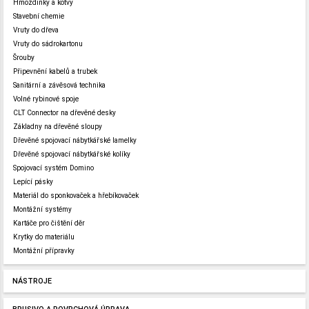
Hmoždinky a kotvy
Stavební chemie
Vruty do dřeva
Vruty do sádrokartonu
Šrouby
Připevnění kabelů a trubek
Sanitární a závěsová technika
Volné rybinové spoje
CLT Connector na dřevěné desky
Základny na dřevěné sloupy
Dřevěné spojovací nábytkářské lamelky
Dřevěné spojovací nábytkářské kolíky
Spojovací systém Domino
Lepící pásky
Materiál do sponkovaček a hřebíkovaček
Montážní systémy
Kartáče pro čištění děr
Krytky do materiálu
Montážní přípravky
NÁSTROJE