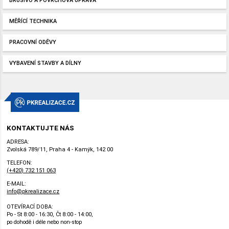
BRUSIVO A POVRCHOVÁ ÚPRAVA
MĚŘÍCÍ TECHNIKA
PRACOVNÍ ODĚVY
VYBAVENÍ STAVBY A DÍLNY
KONTAKTUJTE NÁS
ADRESA:
Zvolská 789/11, Praha 4 - Kamýk, 142 00
TELEFON:
(+420) 732 151 063
E-MAIL:
info@pkrealizace.cz
OTEVÍRACÍ DOBA:
Po - St 8:00 - 16:30, Čt 8:00 - 14:00,
po dohodě i déle nebo non-stop