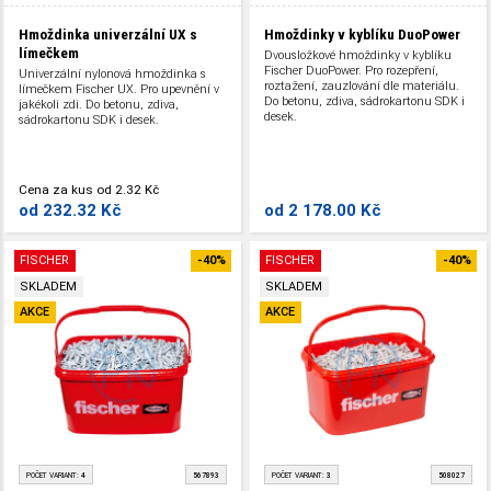
Hmoždinka univerzální UX s
Hmoždinky v kyblíku DuoPower
límečkem
Dvousložkové hmoždinky v kyblíku
Fischer DuoPower. Pro rozepření,
Univerzální nylonová hmoždinka s
roztažení, zauzlování dle materiálu.
límečkem Fischer UX. Pro upevnění v
Do betonu, zdiva, sádrokartonu SDK i
jakékoli zdi. Do betonu, zdiva,
desek.
sádrokartonu SDK i desek.
Cena za kus
od
2.32 Kč
od
232.32 Kč
od
2 178.00 Kč
FISCHER
-40%
FISCHER
-40%
SKLADEM
SKLADEM
AKCE
AKCE
POČET VARIANT:
4
567893
POČET VARIANT:
3
508027