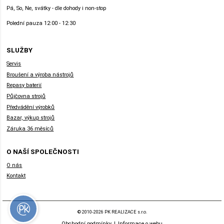
Pá, So, Ne, svátky - dle dohody i non-stop
Polední pauza 12:00 - 12:30
SLUŽBY
Servis
Broušení a výroba nástrojů
Repasy baterií
Půjčovna strojů
Předvádění výrobků
Bazar, výkup strojů
Záruka 36 měsíců
O NAŠÍ SPOLEČNOSTI
O nás
Kontakt
© 2010-2026 PK REALIZACE s.r.o.
Obchodní podmínky
|
Informace o webu