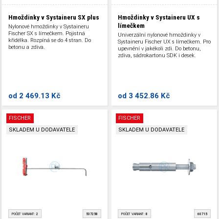
Hmoždinky v Systaineru SX plus
Hmoždinky v Systaineru UX s
límečkem
Nylonové hmoždinky v Systaineru
Fischer SX s límečkem. Pojistná
Univerzální nylonové hmoždinky v
křidélka. Rozpíná se do 4 stran. Do
Systaineru Fischer UX s límečkem. Pro
betonu a zdiva.
upevnění v jakékoli zdi. Do betonu,
zdiva, sádrokartonu SDK i desek.
od
2 469.13 Kč
od
3 452.86 Kč
FISCHER
FISCHER
SKLADEM U DODAVATELE
SKLADEM U DODAVATELE
POČET VARIANT:
2
537258
POČET VARIANT:
8
60715