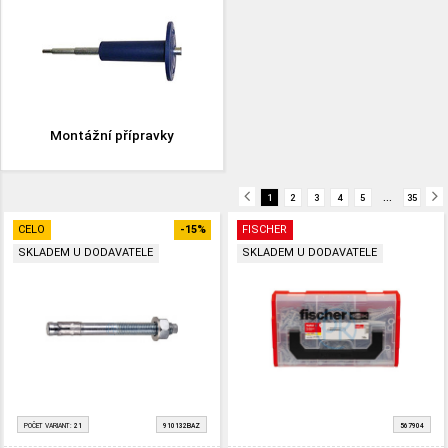
Montážní přípravky
...
1
2
3
4
5
35
CELO
-15%
FISCHER
SKLADEM U DODAVATELE
SKLADEM U DODAVATELE
POČET VARIANT:
21
910132BAZ
567904