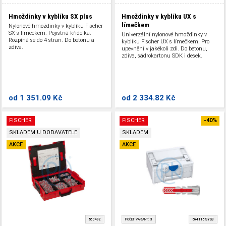
Hmoždinky v kyblíku SX plus
Hmoždinky v kyblíku UX s
límečkem
Nylonové hmoždinky v kyblíku Fischer
SX s límečkem. Pojistná křidélka.
Univerzální nylonové hmoždinky v
Rozpíná se do 4 stran. Do betonu a
kyblíku Fischer UX s límečkem. Pro
zdiva.
upevnění v jakékoli zdi. Do betonu,
zdiva, sádrokartonu SDK i desek.
od
1 351.09 Kč
od
2 334.82 Kč
FISCHER
FISCHER
-40%
SKLADEM U DODAVATELE
SKLADEM
AKCE
AKCE
560492
POČET VARIANT:
3
564115 SYS3