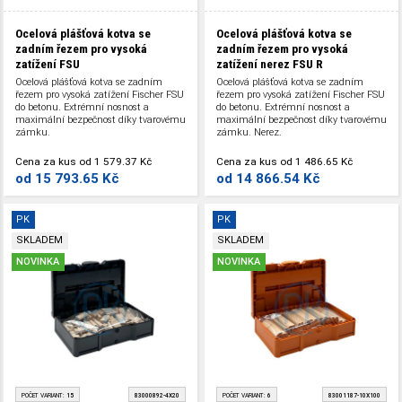
Ocelová plášťová kotva se
Ocelová plášťová kotva se
zadním řezem pro vysoká
zadním řezem pro vysoká
zatížení FSU
zatížení nerez FSU R
Ocelová plášťová kotva se zadním
Ocelová plášťová kotva se zadním
řezem pro vysoká zatížení Fischer FSU
řezem pro vysoká zatížení Fischer FSU
do betonu. Extrémní nosnost a
do betonu. Extrémní nosnost a
maximální bezpečnost díky tvarovému
maximální bezpečnost díky tvarovému
zámku.
zámku. Nerez.
Cena za kus
od
1 579.37 Kč
Cena za kus
od
1 486.65 Kč
od
15 793.65 Kč
od
14 866.54 Kč
PK
PK
SKLADEM
SKLADEM
NOVINKA
NOVINKA
POČET VARIANT:
15
83000892-4X20
POČET VARIANT:
6
83001187-10X100