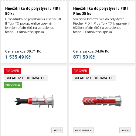
Hmoždinka do polystyrenu FID II
Hmoždinka do polystyrenu FID II
50 ks
Plus
25 ks
Hmoždinka do polystyrenu Fischer FID
Výkonná hmoždinka do polystyrenu
II Torx TX pro spolehlivé upevnění
Fischer FID II Plus Torx TX k upevnění
lehkých předmětů na zateplenou
těžších předmětů na zateplenou
fasádu. Samovrtná špička.
fasádu. Samovrtná špička.
Cena za kus
30.71 Kč
Cena za kus
34.86 Kč
1 535.49 Kč
871.50 Kč
FISCHER
FISCHER
SKLADEM U DODAVATELE
SKLADEM U DODAVATELE
NOVINKA
545677
POČET VARIANT:
6
535453