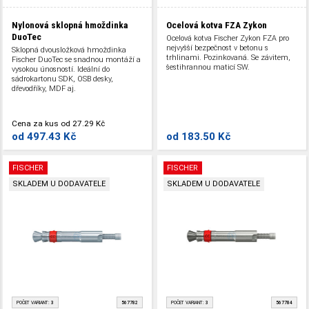
Nylonová sklopná hmoždinka
Ocelová kotva FZA Zykon
DuoTec
Ocelová kotva Fischer Zykon FZA pro
nejvyšší bezpečnost v betonu s
Sklopná dvousložková hmoždinka
trhlinami. Pozinkovaná. Se závitem,
Fischer DuoTec se snadnou montáží a
šestihrannou maticí SW.
vysokou únosností. Ideální do
sádrokartonu SDK, OSB desky,
dřevodříky, MDF aj.
Cena za kus
od
27.29 Kč
od
497.43 Kč
od
183.50 Kč
FISCHER
FISCHER
SKLADEM U DODAVATELE
SKLADEM U DODAVATELE
POČET VARIANT:
3
567782
POČET VARIANT:
3
567784