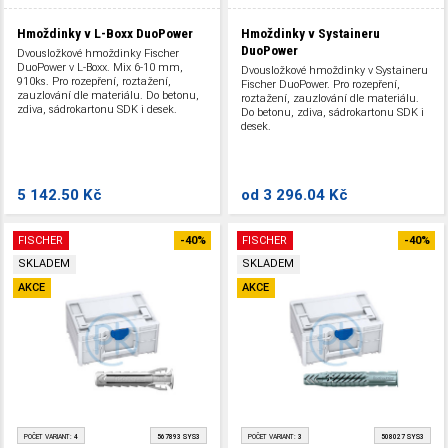
Hmoždinky v L-Boxx DuoPower
Hmoždinky v Systaineru
DuoPower
Dvousložkové hmoždinky Fischer
DuoPower v L-Boxx. Mix 6-10 mm,
Dvousložkové hmoždinky v Systaineru
910ks. Pro rozepření, roztažení,
Fischer DuoPower. Pro rozepření,
zauzlování dle materiálu. Do betonu,
roztažení, zauzlování dle materiálu.
zdiva, sádrokartonu SDK i desek.
Do betonu, zdiva, sádrokartonu SDK i
desek.
5 142.50 Kč
od
3 296.04 Kč
FISCHER
-40%
FISCHER
-40%
SKLADEM
SKLADEM
AKCE
AKCE
POČET VARIANT:
4
567893 SYS3
POČET VARIANT:
3
508027 SYS3