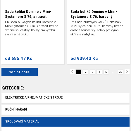
Sada kolíků Domino v Mini-
Sada kolíků Domino v Mini-
Systaineru S 76, antracit
Systaineru S 76, barevný
PK Sada bukových kolíků Domino v
PK Sada bukových kolíků Domino v
Mini-Systaineru S 76. Antracit box na
Mini-Systaineru S 76. Barevný box na
drobné součástky. Kolíky pro výrobu
drobné součástky. Kolíky pro výrobu
skříní a nábytku.
skříní a nábytku.
od
685.47 Kč
od
939.43 Kč
Načíst další
...
1
2
3
4
5
35
KATEGORIE:
ELEKTRICKÉ A PNEUMATICKÉ STROJE
RUČNÍ NÁŘADÍ
SPOJOVACÍ MATERIÁL