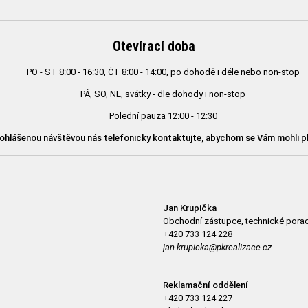
Otevírací doba
PO - ST 8:00 - 16:30, ČT 8:00 - 14:00, po dohodě i déle nebo non-stop
PÁ, SO, NE, svátky - dle dohody i non-stop
Polední pauza 12:00 - 12:30
ohlášenou návštěvou nás telefonicky kontaktujte, abychom se Vám mohli p
Jan Krupička
Obchodní zástupce, technické porad
+420 733 124 228
jan.krupicka@pkrealizace.cz
Reklamační oddělení
+420 733 124 227