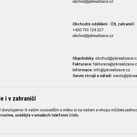
obchod@pkrealizace.cz
Obchodní oddělení - ČR, zahraničí
+420 733 124 227
obchod@pkrealizace.cz
Objednávky:
obchod@pkrealizace.c
Fakturace:
fakturace@pkrealizace.
Informace:
info@pkrealizace.cz
Servis strojů a nářadí:
servis@pkrea
e i v zahraničí
 doručujeme i k našim sousedům a měnu si na našem e-shopu můžete jednod
prosíme, uvádějte v emailech telefonní číslo.