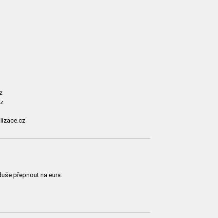
z
cz
lizace.cz
uše přepnout na eura.