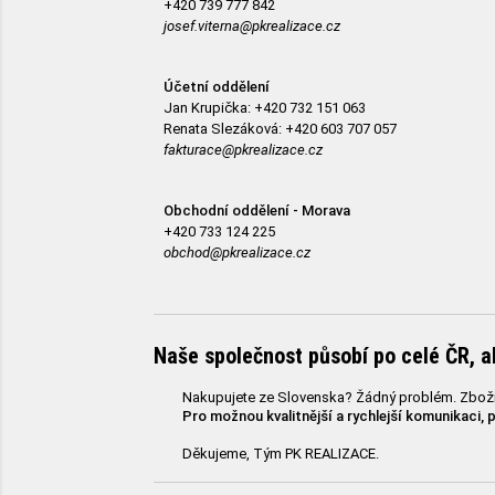
+420 739 777 842
josef.viterna@pkrealizace.cz
Účetní oddělení
Jan Krupička:
+420 732 151 063
Renata Slezáková:
+420 603 707 057
fakturace@pkrealizace.cz
Obchodní oddělení - Morava
+420 733 124 225
obchod@pkrealizace.cz
Naše společnost působí po celé ČR, al
Nakupujete ze Slovenska? Žádný problém. Zboží
Pro možnou kvalitnější a rychlejší komunikaci, 
Děkujeme, Tým PK REALIZACE.