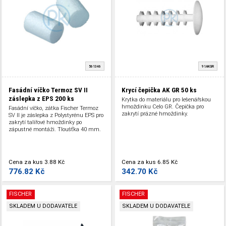
561346
91AKGR
Fasádní víčko Termoz SV II
Krycí čepička AK GR
50 ks
záslepka z EPS
200 ks
Krytka do materiálu pro lešenářskou
hmoždinku Celo GR. Čepička pro
Fasádní víčko, zátka Fischer Termoz
zakrytí prázné hmoždinky.
SV II je záslepka z Polystyrénu EPS pro
zakrytí talířové hmoždinky po
zápustné montáži. Tloušťka 40 mm.
Cena za kus
3.88 Kč
Cena za kus
6.85 Kč
776.82 Kč
342.70 Kč
FISCHER
FISCHER
SKLADEM U DODAVATELE
SKLADEM U DODAVATELE