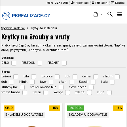
Měna:
CZK
|
EUR
Registrace
Přihlášení
Kontakt
Spojovací materiál
Krytky do materiálu
Krytky na šrouby a vruty
Krytky, krycí čepičky, fasádní víčka na zaslepení, zakrytí, zamaskování otvorů. Např. ve
dřevě, polystyrenu, u nábytku či okenních rámů.
Výrobce
CELO
FESTOOL
FISCHER
Barva
béžová
bílá
borovice
buk
černá
chrom
dub
hliník
javor
ořech
Sapelli
šedá
stříbrný lak
strukturovaná bílá
světle hnědá
tmavě hnědá
třešeň
Wenge
zelená
žlutá
CELO
-15%
FESTOOL
-15%
SKLADEM U DODAVATELE
SKLADEM U DODAVATELE