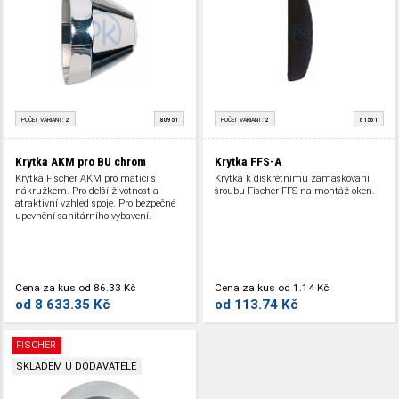
POČET VARIANT:
2
80951
POČET VARIANT:
2
61561
Krytka AKM pro BU chrom
Krytka FFS-A
Krytka Fischer AKM pro matici s
Krytka k diskrétnímu zamaskování
nákružkem. Pro delší životnost a
šroubu Fischer FFS na montáž oken.
atraktivní vzhled spoje. Pro bezpečné
upevnění sanitárního vybavení.
Cena za kus
od
86.33 Kč
Cena za kus
od
1.14 Kč
od
8 633.35 Kč
od
113.74 Kč
FISCHER
SKLADEM U DODAVATELE