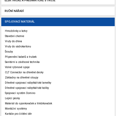
ELEKTRICKÉ A PNEUMATICKÉ STROJE
RUČNÍ NÁŘADÍ
SPOJOVACÍ MATERIÁL
Hmoždinky a kotvy
Stavební chemie
Vruty do dřeva
Vruty do sádrokartonu
Šrouby
Připevnění kabelů a trubek
Sanitární a závěsová technika
Volné rybinové spoje
CLT Connector na dřevěné desky
Základny na dřevěné sloupy
Dřevěné spojovací nábytkářské lamelky
Dřevěné spojovací nábytkářské kolíky
Spojovací systém Domino
Lepící pásky
Materiál do sponkovaček a hřebíkovaček
Montážní systémy
Kartáče pro čištění děr