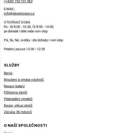
(+420) 732 151 063
E-MAIL:
info@pkrealizace.cz
OTEVÍRACÍ DOBA:
Po - St 8:00 - 16:30, Čt 8:00 - 14:00,
po dohodě i déle nebo non-stop
Pá, So, Ne, svátky - dle dohody i non-stop
Polední pauza 12:00 - 12:30
SLUŽBY
Servis
Broušení a výroba nástrojů
Repasy baterií
Půjčovna strojů
Předvádění výrobků
Bazar, výkup strojů
Záruka 36 měsíců
O NAŠÍ SPOLEČNOSTI