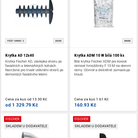
POČET VARIANT:
2
60260
88688
Krytka AD 12x40
Krytka ADM 10 W bílá
100 ks
Krytka Fischer AD, záslepka otvoru po
Bílá krytka Fischer ADM pro kovové
fasádních a lešenářských kotvách.
rámové hmoždinky F 10 M na okenní
Navržená pro trvalé utěsnění otvorů po
rámy. Účinně a diskrétně zamaskuje
demontáži fasádního lešení.
šroub.
Cena za kus
od
13.30 Kč
Cena za kus
1.61 Kč
od
1 329.79 Kč
160.93 Kč
FISCHER
FISCHER
SKLADEM U DODAVATELE
SKLADEM U DODAVATELE