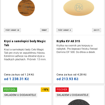
POČET VARIANT:
28
9ROMT
POČET VARIANT:
4
203171
Krycí a samolepící body Magic
Krytka KV-AK D15
Tab
Krytka na svorník pro korpusy a
nábytek. Pro čepovací frézku Festool
Krycí a samolepící body Celo Magic
Domino DF 500. Do dřeva a desek.
Tab pro vruty se zapuštěnou hlavou.
Extrémní adheze na dřevěné dýze a
hladkých plochách. Průměr: 13 mm.
Cena za kus
od
1.24 Kč
Cena za kus
od
4.28 Kč
od
1 238.31 Kč
od
213.93 Kč
FESTOOL
-15%
FISCHER
SKLADEM U DODAVATELE
SKLADEM U DODAVATELE