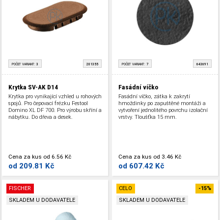
POČET VARIANT:
3
201355
POČET VARIANT:
7
643691
Krytka SV-AK D14
Fasádní víčko
Krytka pro vynikající vzhled u rohových
Fasádní víčko, zátka k zakrytí
spojů. Pro čepovací frézku Festool
hmoždinky po zapuštěné montáži a
Domino XL DF 700. Pro výrobu skříní a
vytvoření jednolitého povrchu izolační
nábytku. Do dřeva a desek.
vrstvy. Tloušťka 15 mm.
Cena za kus
od
6.56 Kč
Cena za kus
od
3.46 Kč
od
209.81 Kč
od
607.42 Kč
FISCHER
CELO
-15%
SKLADEM U DODAVATELE
SKLADEM U DODAVATELE