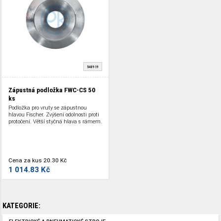
548919
Zápustná podložka FWC-CS
50
ks
Podložka pro vruty se zápustnou
hlavou Fischer. Zvýšení odolnosti proti
protočení. Větší styčná hlava s rámem.
Cena za kus
20.30 Kč
1 014.83 Kč
KATEGORIE: