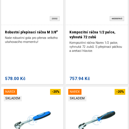
23332
443000965
Robustní přepínací ráčna M 3/8"
Kompozitní ráčna 1/2 palce,
vyhnutá 72 zubů
Naše robustní gola pro přenos velkého
utahovacího momentu!
Kompozitní ráčna Narex 1/2 palce,
vyhnutá 72 zubů. S přepínací páčkou
a aretací hlavice.
578.00 Kč
757.94 Kč
NAREX
-20%
NAREX
-20%
SKLADEM
SKLADEM