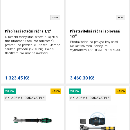
23084
98 42
Přepínací rotační ráčna 1/2"
Přestavitelná ráčna izolovaná
1/2"
U rotační ráčny stačí otáčet rukojetí a
tím utahovat. Stačí pár milimetrů
Přestavitelná na pravý a levý chod.
prostoru na povolení či utažení. Jemné
Délka: 265 mm. S vnějším
ozubení převodů (52 zubů). Gola s
čtyřhranem 1/2". IEC/DIN EN 60900.
tlačítkem pro snadné uvolnění
nástavců a s přepínáním L/P.
1 323.45 Kč
3 460.30 Kč
WERA
-15%
WERA
-15%
SKLADEM U DODAVATELE
SKLADEM U DODAVATELE