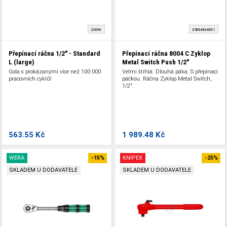
23096
05004064001
Přepínací ráčna 1/2" - Standard
Přepínací ráčna 8004 C Zyklop
L (large)
Metal Switch Push 1/2"
Gola s prokázanými více než 100 000
Velmi štíhlá. Dlouhá páka. S přepínací
pracovních cyklů!
páčkou. Ráčna Zyklop Metal Switch,
1/2".
563.55 Kč
1 989.48 Kč
WERA
-15%
KNIPEX
-25%
SKLADEM U DODAVATELE
SKLADEM U DODAVATELE