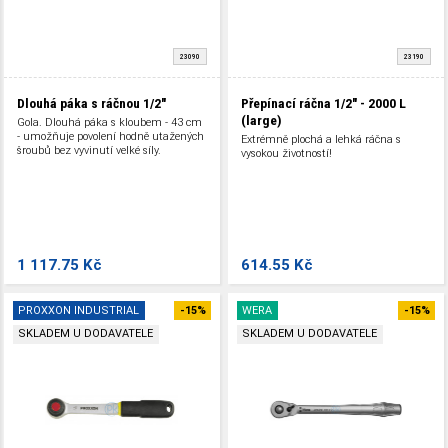
23090
23190
Dlouhá páka s ráčnou 1/2"
Přepínací ráčna 1/2" - 2000 L
(large)
Gola. Dlouhá páka s kloubem - 43 cm
- umožňuje povolení hodně utažených
Extrémně plochá a lehká ráčna s
šroubů bez vyvinutí velké síly.
vysokou životností!
1 117.75 Kč
614.55 Kč
PROXXON INDUSTRIAL
-15%
WERA
-15%
SKLADEM U DODAVATELE
SKLADEM U DODAVATELE