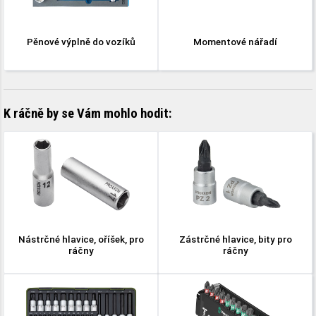
Pěnové výplně do vozíků
Momentové nářadí
K ráčně by se Vám mohlo hodit:
Nástrčné hlavice, oříšek, pro
Zástrčné hlavice, bity pro
ráčny
ráčny