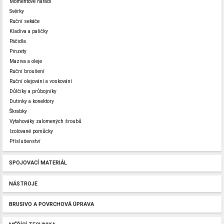
Momentové nářadí
Svěrky
Ruční sekáče
Kladiva a paličky
Páčidla
Pinzety
Maziva a oleje
Ruční broušení
Ruční olejování a voskování
Důlčíky a průbojníky
Dutinky a konektory
Škrabky
Vytahováky zalomených šroubů
Izolované pomůcky
Příslušenství
SPOJOVACÍ MATERIÁL
NÁSTROJE
BRUSIVO A POVRCHOVÁ ÚPRAVA