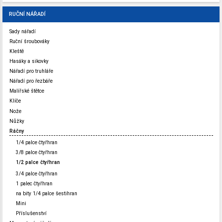
RUČNÍ NÁŘADÍ
Sady nářadí
Ruční šroubováky
Kleště
Hasáky a sikovky
Nářadí pro truhláře
Nářadí pro řezbáře
Malířské štětce
Klíče
Nože
Nůžky
Ráčny
1/4 palce čtyřhran
3/8 palce čtyřhran
1/2 palce čtyřhran
3/4 palce čtyřhran
1 palec čtyřhran
na bity 1/4 palce šestihran
Mini
Příslušenství