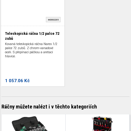
443002205
Teleskopická ráčna 1/2 palce 72
zubů
Kovaná teleskopická ráčna Narex 1/2
palce 72 zubů. Z chrom-vanadové
oceli. S přepínací páčkou a aretací
hlavice.
1 057.06 Kč
Ráčny můžete nalézt i v těchto kategoriích