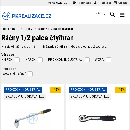
Měna:
CZK
|
EUR
Registrace
Přihlášení
Kontakt
Ruční nářadí
Ráčny
Ráčny 1/2 palce čtyřhran
Ráčny 1/2 palce čtyřhran
Klasické ráčny s upínáním 1/2 palce čtyřhran. Goly s dlouhou životností.
Výrobce
KNIPEX
NAREX
PROXXON INDUSTRIAL
WERA
Provedení
Izolované nářadí
PROXXON INDUSTRIAL
-15%
PROXXON INDUSTRIAL
-15%
SKLADEM U DODAVATELE
SKLADEM U DODAVATELE