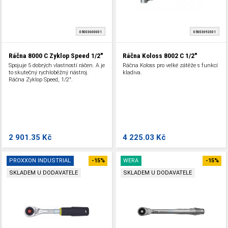
05003600001
05003692001
Ráčna 8000 C Zyklop Speed 1/2"
Ráčna Koloss 8002 C 1/2"
Spojuje 5 dobrých vlastností ráčen. A je
Ráčna Koloss pro velké zátěže s funkcí
to skutečný rychloběžný nástroj.
kladiva.
Ráčna Zyklop Speed, 1/2".
2 901.35 Kč
4 225.03 Kč
PROXXON INDUSTRIAL
-15%
WERA
-15%
SKLADEM U DODAVATELE
SKLADEM U DODAVATELE