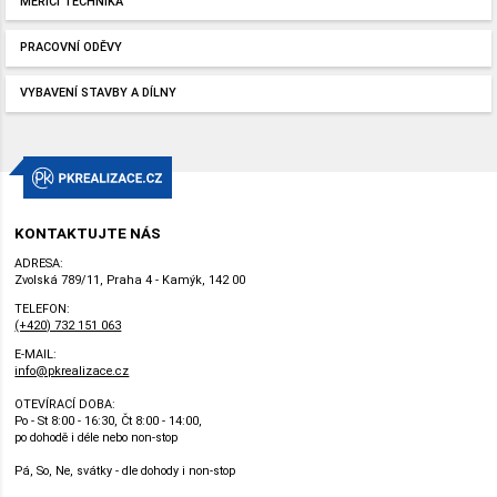
MĚŘÍCÍ TECHNIKA
PRACOVNÍ ODĚVY
VYBAVENÍ STAVBY A DÍLNY
KONTAKTUJTE NÁS
ADRESA:
Zvolská 789/11, Praha 4 - Kamýk, 142 00
TELEFON:
(+420) 732 151 063
E-MAIL:
info@pkrealizace.cz
OTEVÍRACÍ DOBA:
Po - St 8:00 - 16:30, Čt 8:00 - 14:00,
po dohodě i déle nebo non-stop
Pá, So, Ne, svátky - dle dohody i non-stop