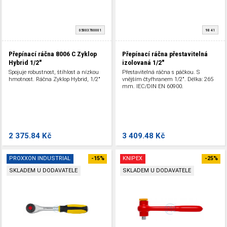
05003780001
98 41
Přepínací ráčna 8006 C Zyklop
Přepínací ráčna přestavitelná
Hybrid 1/2"
izolovaná 1/2"
Spojuje robustnost, štíhlost a nízkou
Přestavitelná ráčna s páčkou. S
hmotnost. Ráčna Zyklop Hybrid, 1/2"
vnějším čtyřhranem 1/2". Délka: 265
mm. IEC/DIN EN 60900.
2 375.84 Kč
3 409.48 Kč
PROXXON INDUSTRIAL
-15%
KNIPEX
-25%
SKLADEM U DODAVATELE
SKLADEM U DODAVATELE