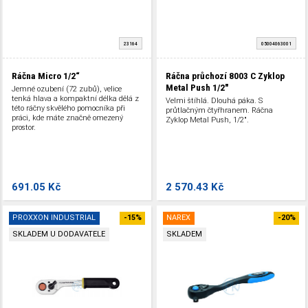
23164
05004063001
Ráčna Micro 1/2“
Ráčna průchozí 8003 C Zyklop
Metal Push 1/2"
Jemné ozubení (72 zubů), velice
tenká hlava a kompaktní délka dělá z
Velmi štíhlá. Dlouhá páka. S
této ráčny skvělého pomocníka při
průtlačným čtyřhranem. Ráčna
práci, kde máte značně omezený
Zyklop Metal Push, 1/2".
prostor.
691.05 Kč
2 570.43 Kč
PROXXON INDUSTRIAL
-15%
NAREX
-20%
SKLADEM U DODAVATELE
SKLADEM