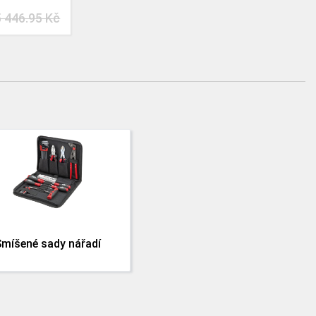
 446.95 Kč
Smíšené sady nářadí