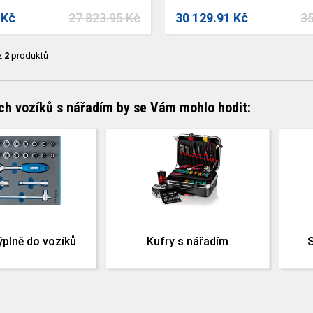
 Kč
27 823.95 Kč
30 129.91 Kč
35
z
2
produktů
ch vozíků s nářadím by se Vám mohlo hodit:
ýplně do vozíků
Kufry s nářadím