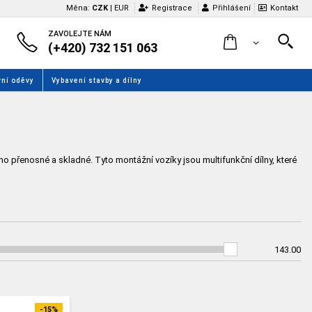
Měna:
CZK
|
EUR
Registrace
Přihlášení
Kontakt
ZAVOLEJTE NÁM
(+420) 732 151 063
ní oděvy
Vybavení stavby a dílny
o přenosné a skladné. Tyto montážní vozíky jsou multifunkční dílny, které
143.00
-15%