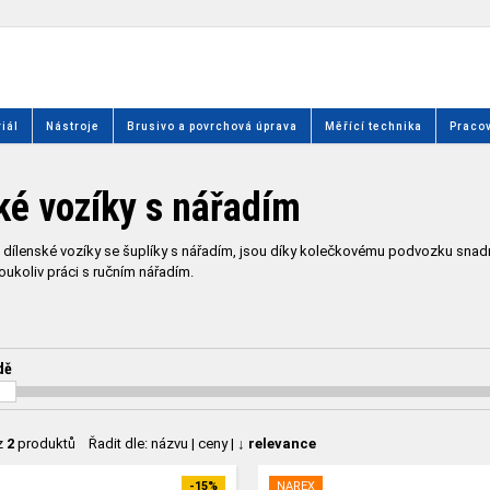
iál
Nástroje
Brusivo a povrchová úprava
Měřící technika
Pracov
ké vozíky s nářadím
é dílenské vozíky se šuplíky s nářadím, jsou díky kolečkovému podvozku snadn
ukoliv práci s ručním nářadím.
dě
z
2
produktů
Řadit dle:
názvu
|
ceny
|
↓ relevance
-15%
NAREX