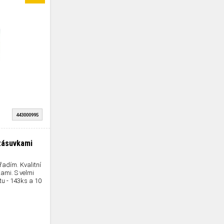
443000995
 zásuvkami
řadím. Kvalitní
ami. S velmi
u - 143ks a 10