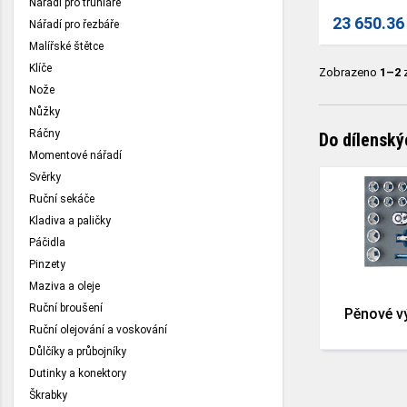
Nářadí pro truhláře
23 650.36
Nářadí pro řezbáře
Malířské štětce
Klíče
Zobrazeno
1–2
Nože
Nůžky
Ráčny
Do dílenský
Momentové nářadí
Svěrky
Ruční sekáče
Kladiva a paličky
Páčidla
Pinzety
Maziva a oleje
Ruční broušení
Pěnové v
Ruční olejování a voskování
Důlčíky a průbojníky
Dutinky a konektory
Škrabky