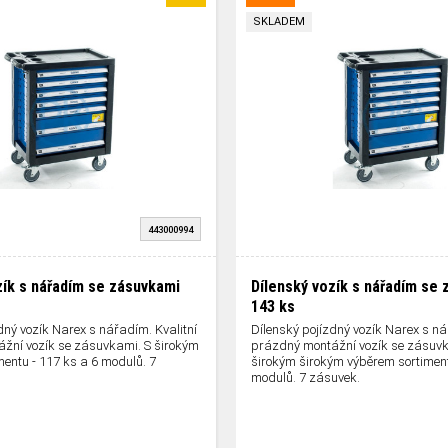
SKLADEM
443000994
zík s nářadím se zásuvkami
Dílenský vozík s nářadím se
143 ks
dný vozík Narex s nářadím. Kvalitní
Dílenský pojízdný vozík Narex s ná
žní vozík se zásuvkami. S širokým
prázdný montážní vozík se zásuvk
entu - 117 ks a 6 modulů. 7
širokým širokým výběrem sortiment
modulů. 7 zásuvek.