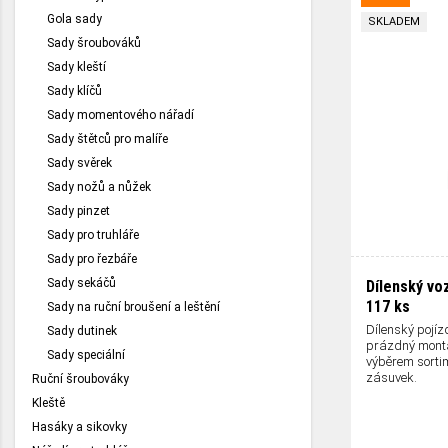
Gola sady
SKLADEM
Sady šroubováků
Sady kleští
Sady klíčů
Sady momentového nářadí
Sady štětců pro malíře
Sady svěrek
Sady nožů a nůžek
Sady pinzet
Sady pro truhláře
Sady pro řezbáře
Sady sekáčů
Dílenský vo
117 ks
Sady na ruční broušení a leštění
Dílenský pojíz
Sady dutinek
prázdný montá
Sady speciální
výběrem sortim
zásuvek.
Ruční šroubováky
Kleště
Hasáky a sikovky