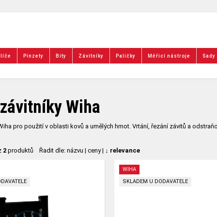
líče
Pinzety
Bity
Závitníky
Paličky
Měřicí nástroje
Sady
 závitníky Wiha
Wiha pro použití v oblasti kovů a umělých hmot. Vrtání, řezání závitů a odstraň
z
2
produktů
Řadit dle:
názvu
|
ceny
|
↓ relevance
WIHA
ODAVATELE
SKLADEM U DODAVATELE