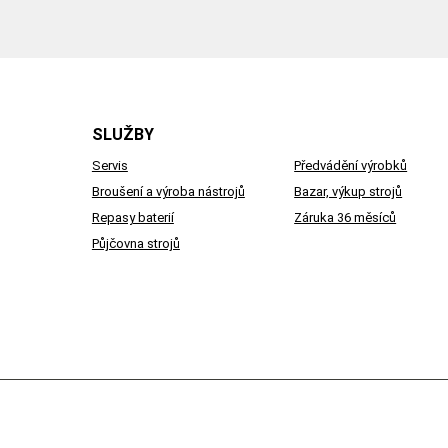
SLUŽBY
Servis
Předvádění výrobků
Broušení a výroba nástrojů
Bazar, výkup strojů
Repasy baterií
Záruka 36 měsíců
Půjčovna strojů