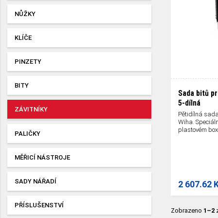
NŮŽKY
KLÍČE
PINZETY
BITY
Sada bitů p
5-dílná
ZÁVITNÍKY
Pětidílná sad
Wiha. Speciáln
plastovém boxu
PALIČKY
MĚŘICÍ NÁSTROJE
SADY NÁŘADÍ
2 607.62 
PŘÍSLUŠENSTVÍ
Zobrazeno
1–2