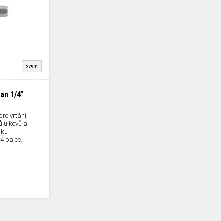
27901
ran 1/4"
ro vrtání,
ů u kovů a
aku
4 palce.