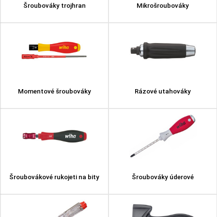
Šroubováky trojhran
Mikrošroubováky
Momentové šroubováky
Rázové utahováky
Šroubovákové rukojeti na bity
Šroubováky úderové