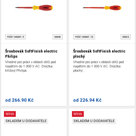
POČET VARIANT:
5
00848
POČET VARIANT:
15
00825
Šroubovák SoftFinish electric
Šroubovák SoftFinish electric
Philips
plochý
Vhodné pro práci v oblasti dílů pod
Vhodné pro práci v oblasti dílů pod
napětím do 1 000 V AC. Drážka:
napětím do 1 000 V AC. Drážka:
křížový Philips .
plochý .
od
266.90 Kč
od
226.94 Kč
WIHA
WIHA
SKLADEM U DODAVATELE
SKLADEM U DODAVATELE