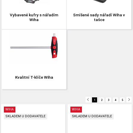
Vybavené kufry s nářadím
Smíšené sady nářadí Wiha v
Wiha
tašce
Kvalitní T-klíče Wiha
1
2
3
4
5
WIHA
WIHA
SKLADEM U DODAVATELE
SKLADEM U DODAVATELE