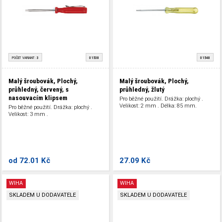
POČET VARIANT:
3
01538
01548
Malý šroubovák, Plochý,
Malý šroubovák, Plochý,
průhledný, červený, s
průhledný, žlutý
nasouvacím klipsem
Pro běžné použití. Drážka: plochý .
Velikost: 2 mm . Délka: 85 mm.
Pro běžné použití. Drážka: plochý .
Velikost: 3 mm .
od
72.01 Kč
27.09 Kč
WIHA
WIHA
SKLADEM U DODAVATELE
SKLADEM U DODAVATELE