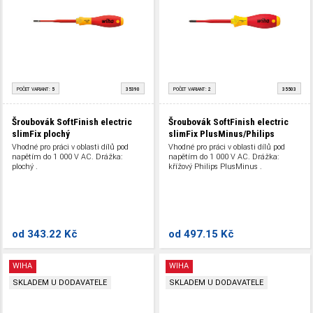
POČET VARIANT:
5
35390
POČET VARIANT:
2
35503
Šroubovák SoftFinish electric
Šroubovák SoftFinish electric
slimFix plochý
slimFix PlusMinus/Philips
Vhodné pro práci v oblasti dílů pod
Vhodné pro práci v oblasti dílů pod
napětím do 1 000 V AC. Drážka:
napětím do 1 000 V AC. Drážka:
plochý .
křížový Philips PlusMinus .
od
343.22 Kč
od
497.15 Kč
WIHA
WIHA
SKLADEM U DODAVATELE
SKLADEM U DODAVATELE