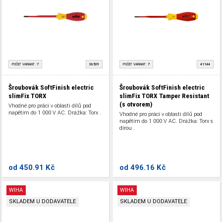
POČET VARIANT:
7
36539
POČET VARIANT:
7
41144
Šroubovák SoftFinish electric
Šroubovák SoftFinish electric
slimFix TORX
slimFix TORX Tamper Resistant
(s otvorem)
Vhodné pro práci v oblasti dílů pod
napětím do 1 000 V AC. Drážka: Torx .
Vhodné pro práci v oblasti dílů pod
napětím do 1 000 V AC. Drážka: Torx s
dírou .
od
450.91 Kč
od
496.16 Kč
WIHA
WIHA
SKLADEM U DODAVATELE
SKLADEM U DODAVATELE