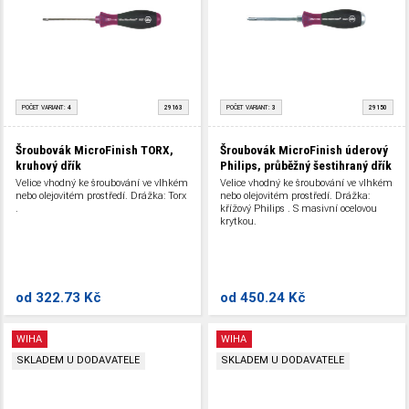
POČET VARIANT:
4
29163
POČET VARIANT:
3
29150
Šroubovák MicroFinish TORX,
Šroubovák MicroFinish úderový
kruhový dřík
Philips, průběžný šestihraný dřík
Velice vhodný ke šroubování ve vlhkém
Velice vhodný ke šroubování ve vlhkém
nebo olejovitém prostředí. Drážka: Torx
nebo olejovitém prostředí. Drážka:
.
křížový Philips . S masivní ocelovou
krytkou.
od
322.73 Kč
od
450.24 Kč
WIHA
WIHA
SKLADEM U DODAVATELE
SKLADEM U DODAVATELE