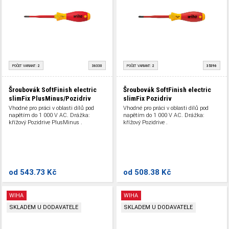
POČET VARIANT:
2
36330
POČET VARIANT:
2
35396
Šroubovák SoftFinish electric
Šroubovák SoftFinish electric
slimFix PlusMinus/Pozidriv
slimFix Pozidriv
Vhodné pro práci v oblasti dílů pod
Vhodné pro práci v oblasti dílů pod
napětím do 1 000 V AC. Drážka:
napětím do 1 000 V AC. Drážka:
křížový Pozidrive PlusMinus .
křížový Pozidrive .
od
543.73 Kč
od
508.38 Kč
WIHA
WIHA
SKLADEM U DODAVATELE
SKLADEM U DODAVATELE