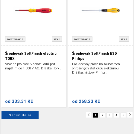
POČET VARIANT:
5
03762
POČET VARIANT:
3
08185
Šroubovák SoftFinish electric
Šroubovák SoftFinish ESD
TORX
Philips
Vhodné pro práci v oblasti dílů pod
Pro všechny práce na součástech
napětím do 1 000 V AC. Drážka: Torx .
ohrožených statickou elektřinou.
Drážka: křížový Philips .
od
333.31 Kč
od
268.23 Kč
Načíst další
1
2
3
4
5