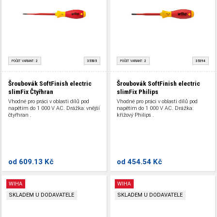
POČET VARIANT:
2
35505
POČET VARIANT:
2
35394
Šroubovák SoftFinish electric
Šroubovák SoftFinish electric
slimFix Čtyřhran
slimFix Philips
Vhodné pro práci v oblasti dílů pod
Vhodné pro práci v oblasti dílů pod
napětím do 1 000 V AC. Drážka: vnější
napětím do 1 000 V AC. Drážka:
čtyřhran .
křížový Philips .
od
609.13 Kč
od
454.54 Kč
WIHA
WIHA
SKLADEM U DODAVATELE
SKLADEM U DODAVATELE