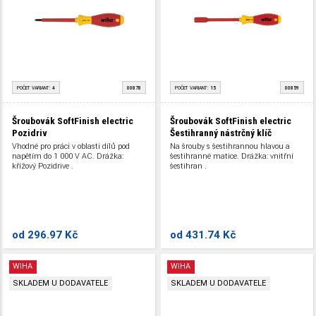
POČET VARIANT:
4
00878
POČET VARIANT:
15
00859
Šroubovák SoftFinish electric
Šroubovák SoftFinish electric
Pozidriv
Šestihranný nástrčný klíč
Vhodné pro práci v oblasti dílů pod
Na šrouby s šestihrannou hlavou a
napětím do 1 000 V AC. Drážka:
šestihranné matice. Drážka: vnitřní
křížový Pozidrive .
šestihran .
od
296.97 Kč
od
431.74 Kč
WIHA
WIHA
SKLADEM U DODAVATELE
SKLADEM U DODAVATELE