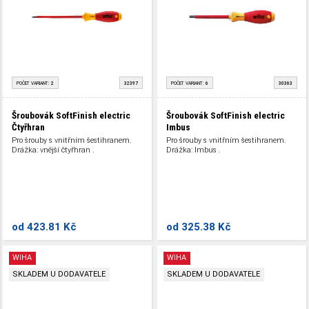
POČET VARIANT:
2
32397
POČET VARIANT:
6
30363
Šroubovák SoftFinish electric
Šroubovák SoftFinish electric
Čtyřhran
Imbus
Pro šrouby s vnitřním šestihranem.
Pro šrouby s vnitřním šestihranem.
Drážka: vnější čtyřhran .
Drážka: Imbus .
od
423.81 Kč
od
325.38 Kč
WIHA
WIHA
SKLADEM U DODAVATELE
SKLADEM U DODAVATELE