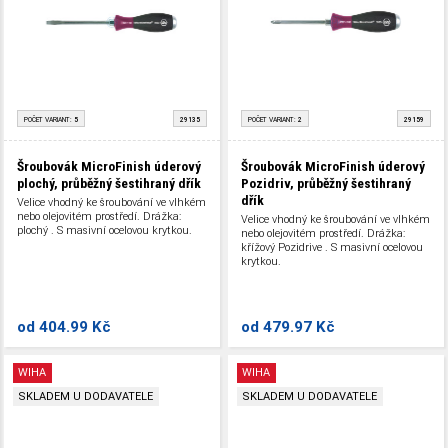
POČET VARIANT:
5
29135
POČET VARIANT:
2
29159
Šroubovák MicroFinish úderový
Šroubovák MicroFinish úderový
plochý, průběžný šestihraný dřík
Pozidriv, průběžný šestihraný
dřík
Velice vhodný ke šroubování ve vlhkém
nebo olejovitém prostředí. Drážka:
Velice vhodný ke šroubování ve vlhkém
plochý . S masivní ocelovou krytkou.
nebo olejovitém prostředí. Drážka:
křížový Pozidrive . S masivní ocelovou
krytkou.
od
404.99 Kč
od
479.97 Kč
WIHA
WIHA
SKLADEM U DODAVATELE
SKLADEM U DODAVATELE