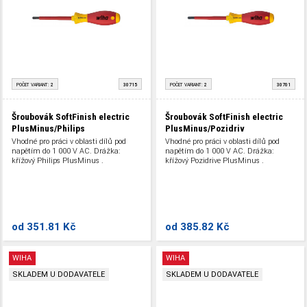
POČET VARIANT:
2
30715
POČET VARIANT:
2
30701
Šroubovák SoftFinish electric
Šroubovák SoftFinish electric
PlusMinus/Philips
PlusMinus/Pozidriv
Vhodné pro práci v oblasti dílů pod
Vhodné pro práci v oblasti dílů pod
napětím do 1 000 V AC. Drážka:
napětím do 1 000 V AC. Drážka:
křížový Philips PlusMinus .
křížový Pozidrive PlusMinus .
od
351.81 Kč
od
385.82 Kč
WIHA
WIHA
SKLADEM U DODAVATELE
SKLADEM U DODAVATELE