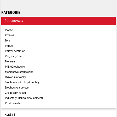
KATEGORIE:
ŠROUBOVÁKY
Ploché
Křížové
Torx
Imbus
Vnitřní šestihran
Vnější čtyřhran
Trojhran
Mikrošroubováky
Momentové šroubováky
Rázové utahováky
Šroubovákové rukojeti na bity
Šroubováky úderové
Zkoušečky napětí
Indikátory utahovacího momentu
Příslušenství
KLEŠTĚ