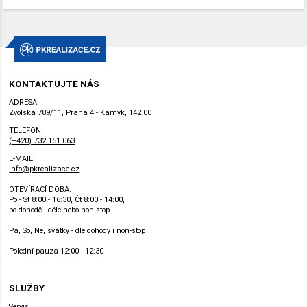
KONTAKTUJTE NÁS
ADRESA:
Zvolská 789/11, Praha 4 - Kamýk, 142 00
TELEFON:
(+420) 732 151 063
E-MAIL:
info@pkrealizace.cz
OTEVÍRACÍ DOBA:
Po - St 8:00 - 16:30, Čt 8:00 - 14:00,
po dohodě i déle nebo non-stop
Pá, So, Ne, svátky - dle dohody i non-stop
Polední pauza 12:00 - 12:30
SLUŽBY
Servis