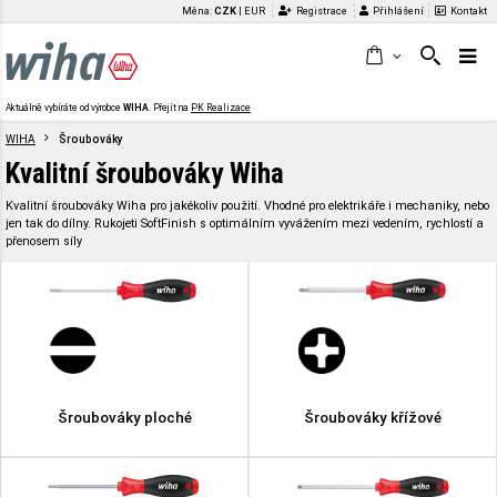
Měna:
CZK
|
EUR
Registrace
Přihlášení
Kontakt
Aktuálně vybíráte od výrobce
WIHA
. Přejít na
PK Realizace
WIHA
Šroubováky
Kvalitní šroubováky Wiha
Kvalitní šroubováky Wiha pro jakékoliv použití. Vhodné pro elektrikáře i mechaniky, nebo
jen tak do dílny. Rukojeti SoftFinish s optimálním vyvážením mezi vedením, rychlostí a
přenosem síly
Šroubováky ploché
Šroubováky křížové