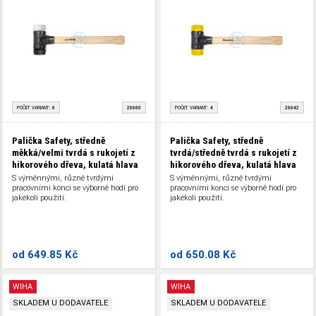
POČET VARIANT:
6
26660
POČET VARIANT:
4
26642
Palička Safety, středně
Palička Safety, středně
měkká/velmi tvrdá s rukojetí z
tvrdá/středně tvrdá s rukojetí z
hikorového dřeva, kulatá hlava
hikorového dřeva, kulatá hlava
S výměnnými, různě tvrdými
S výměnnými, různě tvrdými
pracovními konci se výborně hodí pro
pracovními konci se výborně hodí pro
jakékoli použití.
jakékoli použití.
od
649.85 Kč
od
650.08 Kč
WIHA
WIHA
SKLADEM U DODAVATELE
SKLADEM U DODAVATELE