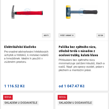
42071
POČET VARIANT:
8
02126
Elektrikářské kladívko
Palička bez zpětného rázu,
středně tvrdá s násadou z
Pro snadné odstraňování hřebíkových
ocelové trubky, kulatá hlava
úchytek a hřebíků, k instalaci kabelů
a hmoždinek. Ideální k použití v
Přitloukání bez zpětného rázu
zúženém prostoru.
minimalizuje zatížení kloubů, šlach a
svalů. Např. pro opravy vozidel, práce s
plechem a montážní práce.
1 116.52 Kč
od
1 047.47 Kč
WIHA
WIHA
SKLADEM U DODAVATELE
SKLADEM U DODAVATELE