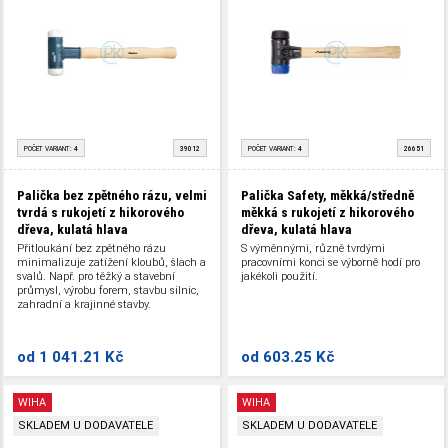
POČET VARIANT:
4
39012
POČET VARIANT:
4
26651
Palička bez zpětného rázu, velmi
Palička Safety, měkká/středně
tvrdá s rukojetí z hikorového
měkká s rukojetí z hikorového
dřeva, kulatá hlava
dřeva, kulatá hlava
Přitloukání bez zpětného rázu
S výměnnými, různě tvrdými
minimalizuje zatížení kloubů, šlach a
pracovními konci se výborně hodí pro
svalů. Např. pro těžký a stavební
jakékoli použití.
průmysl, výrobu forem, stavbu silnic,
zahradní a krajinné stavby.
od
1 041.21 Kč
od
603.25 Kč
WIHA
WIHA
SKLADEM U DODAVATELE
SKLADEM U DODAVATELE