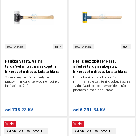
POČET VARIANT:
6
26647
POČET VARIANT:
2
02091
Palička Safety, velmi
Perlík bez zpětného rázu,
tvrdá/velmi tvrdá s rukojetí z
středně tvrdý s rukojetí z
hikorového dřeva, kulatá hlava
hikorového dřeva, kulatá hlava
S výměnnými, různě tvrdými
Přitloukání bez zpětného rázu
pracovními konci se výborně hodí pro
minimalizuje zatížení kloubů, šlach a
jakékoli použití.
svalů. Např. pro opravy vozidel, práce s
plechem a montážní práce.
od
708.23 Kč
od
6 231.34 Kč
WIHA
WIHA
SKLADEM U DODAVATELE
SKLADEM U DODAVATELE