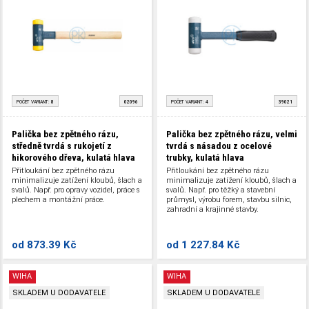
POČET VARIANT:
8
02096
POČET VARIANT:
4
39021
Palička bez zpětného rázu,
Palička bez zpětného rázu, velmi
středně tvrdá s rukojetí z
tvrdá s násadou z ocelové
hikorového dřeva, kulatá hlava
trubky, kulatá hlava
Přitloukání bez zpětného rázu
Přitloukání bez zpětného rázu
minimalizuje zatížení kloubů, šlach a
minimalizuje zatížení kloubů, šlach a
svalů. Např. pro opravy vozidel, práce s
svalů. Např. pro těžký a stavební
plechem a montážní práce.
průmysl, výrobu forem, stavbu silnic,
zahradní a krajinné stavby.
od
873.39 Kč
od
1 227.84 Kč
WIHA
WIHA
SKLADEM U DODAVATELE
SKLADEM U DODAVATELE