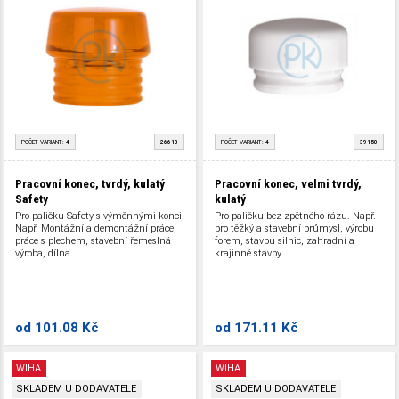
POČET VARIANT:
4
26618
POČET VARIANT:
4
39150
Pracovní konec, tvrdý, kulatý
Pracovní konec, velmi tvrdý,
Safety
kulatý
Pro paličku Safety s výměnnými konci.
Pro paličku bez zpětného rázu. Např.
Např. Montážní a demontážní práce,
pro těžký a stavební průmysl, výrobu
práce s plechem, stavební řemeslná
forem, stavbu silnic, zahradní a
výroba, dílna.
krajinné stavby.
od
101.08 Kč
od
171.11 Kč
WIHA
WIHA
SKLADEM U DODAVATELE
SKLADEM U DODAVATELE