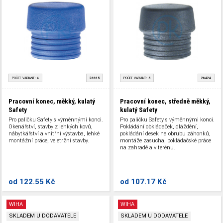
POČET VARIANT:
4
26665
POČET VARIANT:
5
26424
Pracovní konec, měkký, kulatý
Pracovní konec, středně měkký,
Safety
kulatý Safety
Pro paličku Safety s výměnnými konci.
Pro paličku Safety s výměnnými konci.
Okenářství, stavby z lehkých kovů,
Pokládání obkládaček, dláždění,
nábytkářství a vnitřní výstavba, lehké
pokládání desek na obrubu záhonků,
montážní práce, veletržní stavby.
montáže zasucha, pokládačské práce
na zahradě a v terénu.
od
122.55 Kč
od
107.17 Kč
WIHA
WIHA
SKLADEM U DODAVATELE
SKLADEM U DODAVATELE