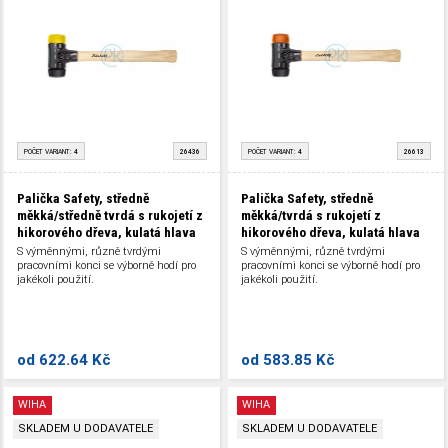
POČET VARIANT:
4
26436
POČET VARIANT:
4
26613
Palička Safety, středně
Palička Safety, středně
měkká/středně tvrdá s rukojetí z
měkká/tvrdá s rukojetí z
hikorového dřeva, kulatá hlava
hikorového dřeva, kulatá hlava
S výměnnými, různě tvrdými
S výměnnými, různě tvrdými
pracovními konci se výborně hodí pro
pracovními konci se výborně hodí pro
jakékoli použití.
jakékoli použití.
od
622.64 Kč
od
583.85 Kč
WIHA
WIHA
SKLADEM U DODAVATELE
SKLADEM U DODAVATELE