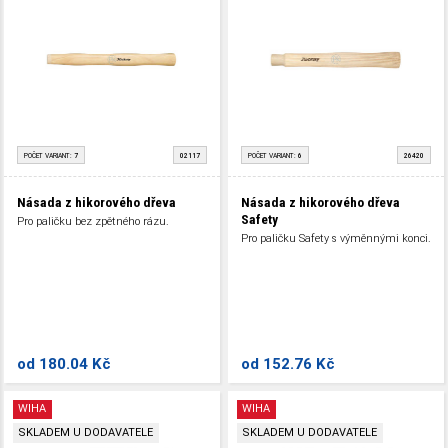
POČET VARIANT:
7
02117
POČET VARIANT:
6
26420
Násada z hikorového dřeva
Násada z hikorového dřeva
Safety
Pro paličku bez zpětného rázu.
Pro paličku Safety s výměnnými konci.
od
180.04 Kč
od
152.76 Kč
WIHA
WIHA
SKLADEM U DODAVATELE
SKLADEM U DODAVATELE