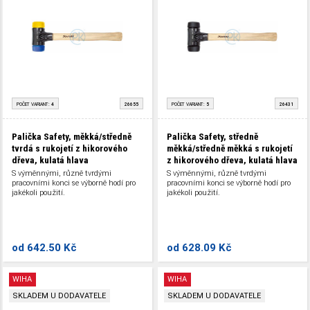
POČET VARIANT:
4
26655
POČET VARIANT:
5
26431
Palička Safety, měkká/středně
Palička Safety, středně
tvrdá s rukojetí z hikorového
měkká/středně měkká s rukojetí
dřeva, kulatá hlava
z hikorového dřeva, kulatá hlava
S výměnnými, různě tvrdými
S výměnnými, různě tvrdými
pracovními konci se výborně hodí pro
pracovními konci se výborně hodí pro
jakékoli použití.
jakékoli použití.
od
642.50 Kč
od
628.09 Kč
WIHA
WIHA
SKLADEM U DODAVATELE
SKLADEM U DODAVATELE