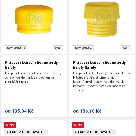
POČET VARIANT:
10
02108
POČET VARIANT:
4
26429
Pracovní konec, středně tvrdý,
Pracovní konec, středně tvrdý,
kulatý
kulatý Safety
Pro paličku bez zpětného rázu. Např.,
Pro paličku Safety s výměnnými konci.
opravy vozidel, práce s plechem a
Nástrojářství a strojírenství,
montážní práce.
kovoprůmysl, oprava vozidel, výroba
karosérií, práce s plechy a montážní
činnost.
od
105.04 Kč
od
136.10 Kč
WIHA
WIHA
SKLADEM U DODAVATELE
SKLADEM U DODAVATELE