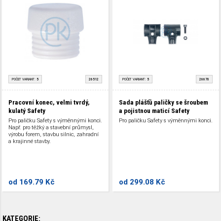
POČET VARIANT:
5
26512
POČET VARIANT:
5
26670
Pracovní konec, velmi tvrdý,
Sada plášťů paličky se šroubem
kulatý Safety
a pojistnou maticí Safety
Pro paličku Safety s výměnnými konci.
Pro paličku Safety s výměnnými konci.
Např. pro těžký a stavební průmysl,
výrobu forem, stavbu silnic, zahradní
a krajinné stavby.
od
169.79 Kč
od
299.08 Kč
KATEGORIE: