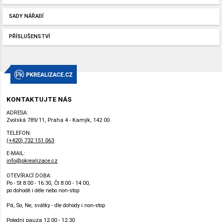
SADY NÁŘADÍ
PŘÍSLUŠENSTVÍ
KONTAKTUJTE NÁS
ADRESA:
Zvolská 789/11, Praha 4 - Kamýk, 142 00
TELEFON:
(+420) 732 151 063
E-MAIL:
info@pkrealizace.cz
OTEVÍRACÍ DOBA:
Po - St 8:00 - 16:30, Čt 8:00 - 14:00,
po dohodě i déle nebo non-stop
Pá, So, Ne, svátky - dle dohody i non-stop
Polední pauza 12:00 - 12:30