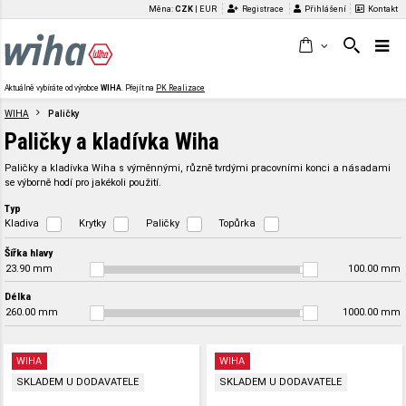
Měna:
CZK
|
EUR
Registrace
Přihlášení
Kontakt
Aktuálně vybíráte od výrobce
WIHA
. Přejít na
PK Realizace
WIHA
Paličky
Paličky a kladívka Wiha
Paličky a kladívka Wiha s výměnnými, různě tvrdými pracovními konci a násadami
se výborně hodí pro jakékoli použití.
Typ
Kladiva
Krytky
Paličky
Topůrka
Šířka hlavy
23.90
mm
100.00
mm
Délka
260.00
mm
1000.00
mm
WIHA
WIHA
SKLADEM U DODAVATELE
SKLADEM U DODAVATELE