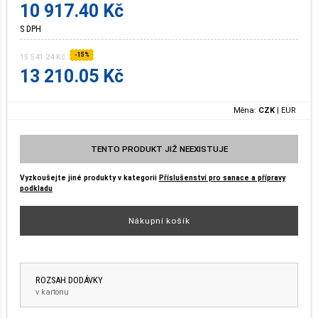
10 917.40 Kč
S DPH
-15%
15 541.24 Kč
13 210.05 Kč
Měna:
CZK
|
EUR
TENTO PRODUKT JIŽ NEEXISTUJE
Vyzkoušejte jiné produkty v kategorii
Příslušenství pro sanace a přípravy
podkladu
Nákupní košík
ROZSAH DODÁVKY
v kartonu