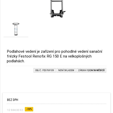
Podlahové vedení je zařízení pro pohodlné vedení sanační
frézky Festool Renofix RG 150 E na velkoplošných
podlahách.
OBJ.Č.: FES-769109
NENÍ SKLADEM
ZÁRUKA
12/24/36 MĚSÍCŮ
BEZ DPH
-15%
12 844.00 Kč