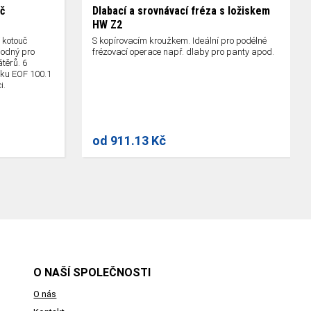
č
Dlabací a srovnávací fréza s ložiskem
HW Z2
 kotouč
S kopírovacím kroužkem. Ideální pro podélné
hodný pro
frézovací operace např. dlaby pro panty apod.
těrů. 6
zku EOF 100.1
i.
od
911.13 Kč
O NAŠÍ SPOLEČNOSTI
O nás