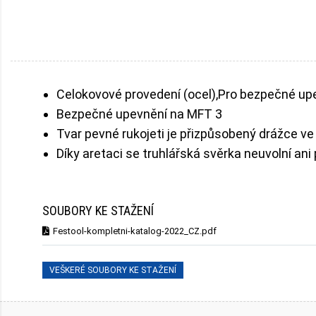
Celokovové provedení (ocel),Pro bezpečné upev
Bezpečné upevnění na MFT 3
Tvar pevné rukojeti je přizpůsobený drážce ve 
Díky aretaci se truhlářská svěrka neuvolní ani 
SOUBORY KE STAŽENÍ
Festool-kompletni-katalog-2022_CZ.pdf
VEŠKERÉ SOUBORY KE STAŽENÍ