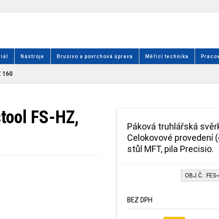
iál
Nástroje
Brusivo a povrchová úprava
Měřící technika
Pracov
Z 160
tool FS-HZ,
Páková truhlářská svěr
Celokovové provedení (oc
stůl MFT, pila Precisio.
OBJ.Č.: FES
BEZ DPH