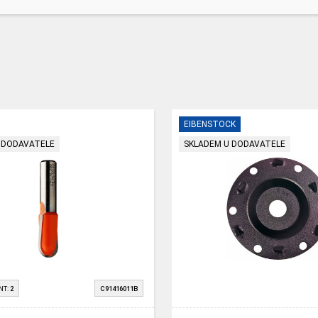
EIBENSTOCK
 DODAVATELE
SKLADEM U DODAVATELE
NT:
2
C91416011B