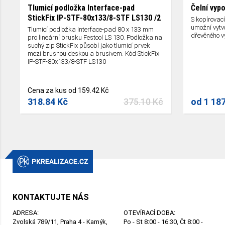
Tlumicí podložka Interface-pad
Čelní vyp
StickFix IP-STF-80x133/8-STF LS130 /2
S kopírovac
umožní vytvo
Tlumicí podložka Interface-pad 80 x 133 mm
dřevěného v
pro lineární brusku Festool LS 130. Podložka na
suchý zip StickFix působí jako tlumicí prvek
mezi brusnou deskou a brusivem. Kód StickFix
IP-STF-80x133/8-STF LS130
Cena za kus od 159.42 Kč
318.84 Kč
375.10 Kč
od
1 18
KONTAKTUJTE NÁS
ADRESA:
OTEVÍRACÍ DOBA:
Zvolská 789/11, Praha 4 - Kamýk,
Po - St 8:00 - 16:30, Čt 8:00 -