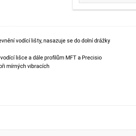
nění vodící lišty, nasazuje se do dolní drážky
vodící lišce a dále profilům MFT a Precisio
při mírných vibracích