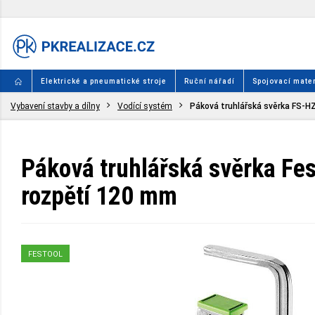
Elektrické a pneumatické stroje
Ruční nářadí
Spojovací mater
Vybavení stavby a dílny
Vodící systém
Páková truhlářská svěrka FS-H
Páková truhlářská svěrka Fes
rozpětí 120 mm
FESTOOL