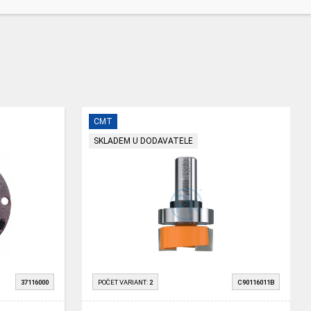
CMT
SKLADEM U DODAVATELE
37116000
POČET VARIANT:
2
C90116011B