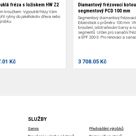
ouklá fréza s ložiskem HW Z2
Diamantový frézovací kotou
segmentový PCD 100 mm
ím kroužkem. Vypouklé frézy Vám
řit rytiny do jakéhokoliv dřeva nebo
Segmentový diamantový frézovací
ýrobku.
Eibenstock o průměru 100 mm. V
broušení, odstraňování barvy a ná
segmentů. Určen pro sanační fré
a EPF 200-3. Pro renovaci a sanac
7.01 Kč
3 708.05 Kč
SLUŽBY
Servis
Předvádění výrobků