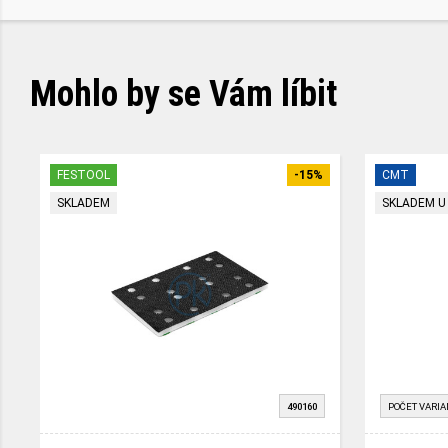
Mohlo by se Vám líbit
FESTOOL
-15%
CMT
SKLADEM
SKLADEM U
490160
POČET VARIA