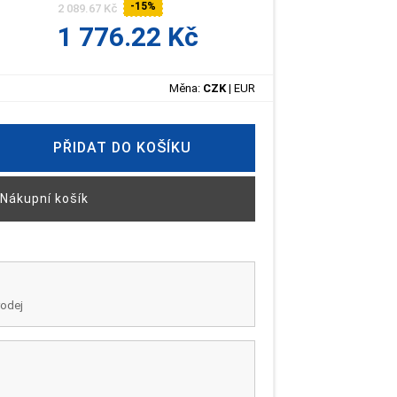
-15%
2 089.67 Kč
1 776.22 Kč
Měna:
CZK
|
EUR
PŘIDAT DO KOŠÍKU
Nákupní košík
rodej