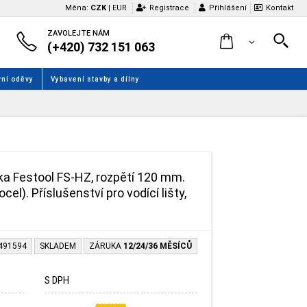
Měna:
CZK
|
EUR
Registrace
Přihlášení
Kontakt
ZAVOLEJTE NÁM
(+420) 732 151 063
ní oděvy
Vybavení stavby a dílny
ka Festool FS-HZ, rozpětí 120 mm.
el). Příslušenství pro vodící lišty,
-491594
SKLADEM
ZÁRUKA
12/24/36 MĚSÍCŮ
S DPH