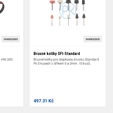
DGKB322503
DGKB322525
Brusné kolíky SFI-Standard
u HW 330.
Brusné kolíky pro stopkovou brusku Standard.
Po 5 kusech s dříkem 6 a 3mm. 10 kusů.
497.31 Kč