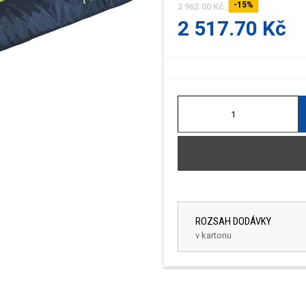
-15%
2 962.00 Kč
2 517.70 Kč
ROZSAH DODÁVKY
v kartonu