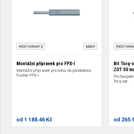
POČET VARIANT:
2
522517
POČET VARIA
Montážní přípravek pro FPX-I
Bit Torq-s
ZOT 50 mm
Montážní přípravek pro kotvu do pórobetonu
Fischer FPX-I.
Pro bezpečn
Torq-set .
od
1 188.46 Kč
od
265.