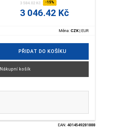
-15%
3 584.02 Kč
3 046.42 Kč
Měna:
CZK
|
EUR
PŘIDAT DO KOŠÍKU
Nákupní košík
EAN:
4014549281888