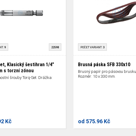
NT:
9
22598
POČET VARIANT:
3
et, Klasický šestihran 1/4"
Brusná páska SFB 330x10
 s torzní zónou
Brusný papír pro pásovou brusk
Rozměr: 10 x 330 mm.
ostní šrouby Torq-Set. Drážka:
92 Kč
od
575.96 Kč