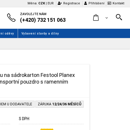
Měna:
CZK
|
EUR
Registrace
Přihlášení
Kontakt
ZAVOLEJTE NÁM
(+420) 732 151 063
ní oděvy
Vybavení stavby a dílny
u na sádrokarton Festool Planex
ansportní pouzdro s ramenním
DEM U DODAVATELE
ZÁRUKA
12/24/36 MĚSÍCŮ
S DPH