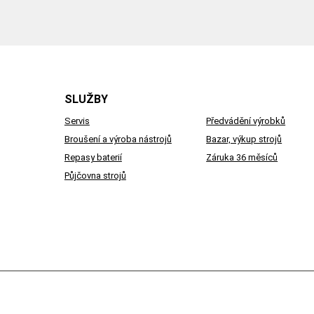
SLUŽBY
Servis
Předvádění výrobků
Broušení a výroba nástrojů
Bazar, výkup strojů
Repasy baterií
Záruka 36 měsíců
Půjčovna strojů