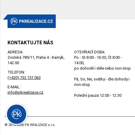
KONTAKTUJTE NÁS
ADRESA:
OTEVÍRACÍ DOBA:
Zvolská 789/11, Praha 4 - Kamýk,
Po - St 8:00 - 16:30, Čt 8:00 -
142 00
14:00,
po dohodě i déle nebo non-stop
TELEFON:
(+420) 732 151 063
Pá, So, Ne, svátky - dle dohody i
non-stop
E-MAIL:
info@pkrealizace.cz
Polední pauza 12:00 - 12:30
© 2010-2026 PK REALIZACE s.r.o.