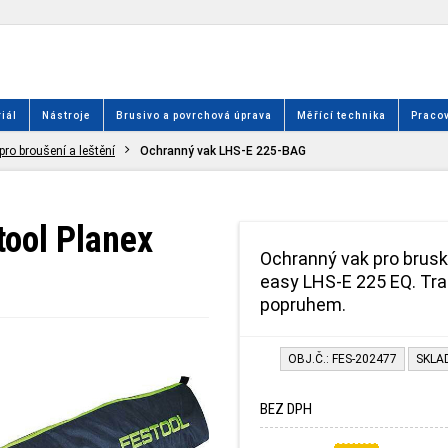
iál
Nástroje
Brusivo a povrchová úprava
Měřící technika
Pracov
pro broušení a leštění
Ochranný vak LHS-E 225-BAG
tool Planex
Ochranný vak pro brusk
easy LHS-E 225 EQ. Tr
popruhem.
OBJ.Č.: FES-202477
SKLA
BEZ DPH