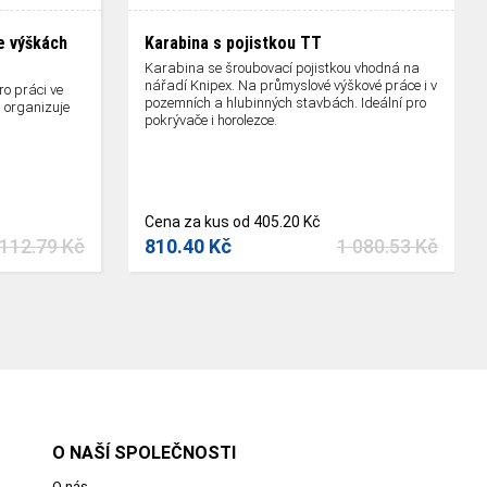
e výškách
Karabina s pojistkou TT
Karabina se šroubovací pojistkou vhodná na
nářadí Knipex. Na průmyslové výškové práce i v
o práci ve
pozemních a hlubinných stavbách. Ideální pro
 organizuje
pokrývače i horolezce.
Cena za kus od 405.20 Kč
 112.79 Kč
810.40 Kč
1 080.53 Kč
O NAŠÍ SPOLEČNOSTI
O nás