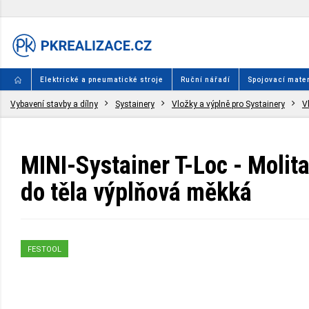
Elektrické a pneumatické stroje
Ruční nářadí
Spojovací mater
Vybavení stavby a dílny
Systainery
Vložky a výplně pro Systainery
V
MINI-Systainer T-Loc - Molit
do těla výplňová měkká
FESTOOL