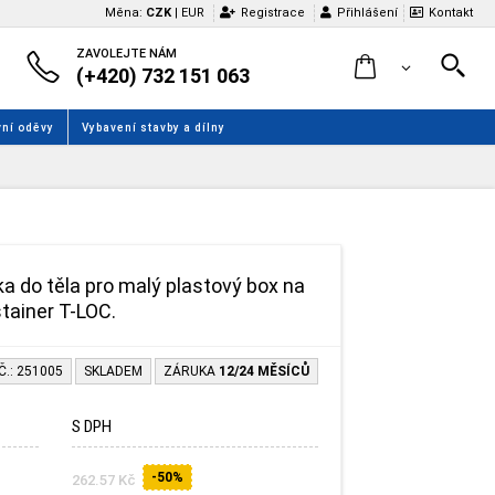
Měna:
CZK
|
EUR
Registrace
Přihlášení
Kontakt
ZAVOLEJTE NÁM
(+420) 732 151 063
ní oděvy
Vybavení stavby a dílny
a do těla pro malý plastový box na
tainer T-LOC.
Č.: 251005
SKLADEM
ZÁRUKA
12/24 MĚSÍCŮ
S DPH
-50%
262.57 Kč