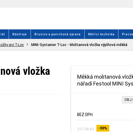
iál
Nástroje
Brusivo a povrchová úprava
Měřící technika
Pracov
ložky pro T-Loc
MINI-Systainer T-Loc - Molitanová vložka výplňová měkká
anová vložka
Měkká molitanová vložk
nářadí Festool MINI Sys
OBJ.
BEZ DPH
-50%
217.00 Kč