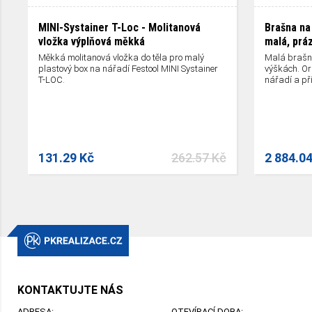
MINI-Systainer T-Loc - Molitanová
Brašna na
vložka výplňová měkká
malá, prá
Měkká molitanová vložka do těla pro malý
Malá brašna
plastový box na nářadí Festool MINI Systainer
výškách. Or
T-LOC.
nářadí a pří
131.29 Kč
262.57 Kč
2 884.0
KONTAKTUJTE NÁS
ADRESA:
OTEVÍRACÍ DOBA: