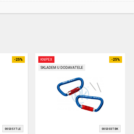
-25%
KNIPEX
-25%
SKLADEM U DODAVATELE
00 50 51 T LE
00 50 03 T BK