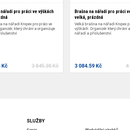
 nářadí pro práci ve výškách
Brašna na nářadí pro práci v
zdná
velká, prázdná
 na nářadí Knipex pro práci ve
Velká brašna na nářadí Knipex pr
ganizér, který chrání a organizuje
výškách. Organizér který chrání a
slušenství.
nářadí a příslušenství.
4 Kč
3 845.38 Kč
3 084.59 Kč
4
SLUŽBY
Servis
Předvádění výrobků