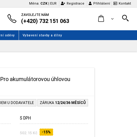
Měna:
CZK
|
EUR
Registrace
Přihlášení
Kontakt
ZAVOLEJTE NÁM
(+420) 732 151 063
ní oděvy
Vybavení stavby a dílny
u. Pro akumulátorovou úhlovou
DEM U DODAVATELE
ZÁRUKA
12/24/36 MĚSÍCŮ
S DPH
-15%
502.15 Kč