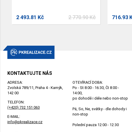
2 493.81 Kč
2 770.90 Kč
716.93 
KONTAKTUJTE NÁS
ADRESA:
OTEVÍRACÍ DOBA:
Zvolská 789/11, Praha 4 - Kamýk,
Po - St 8:00 - 16:30, Čt 8:00 -
142 00
14:00,
po dohodě i déle nebo non-stop
TELEFON:
(+420) 732 151 063
Pá, So, Ne, svátky - dle dohody i
non-stop
E-MAIL:
info@pkrealizace.cz
Polední pauza 12:00 - 12:30