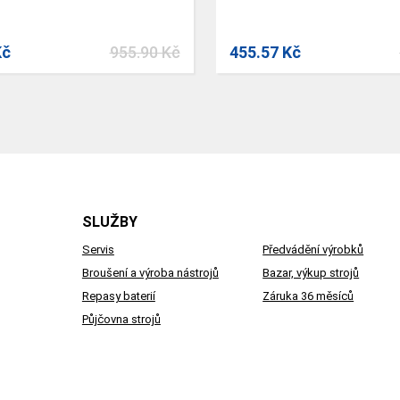
Kč
955.90 Kč
455.57 Kč
SLUŽBY
Servis
Předvádění výrobků
Broušení a výroba nástrojů
Bazar, výkup strojů
Repasy baterií
Záruka 36 měsíců
Půjčovna strojů