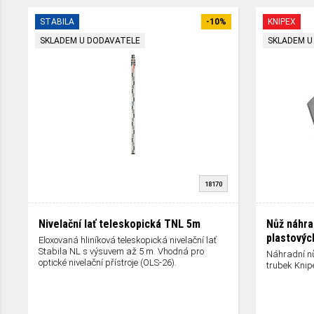
STABILA
-10%
KNIPEX
SKLADEM U DODAVATELE
SKLADEM U
18170
Nivelační lať teleskopická TNL 5m
Nůž náhra
plastovýc
Eloxovaná hliníková teleskopická nivelační lať
Stabila NL s výsuvem až 5 m. Vhodná pro
Náhradní nů
optické nivelační přístroje (OLS-26).
trubek Knip