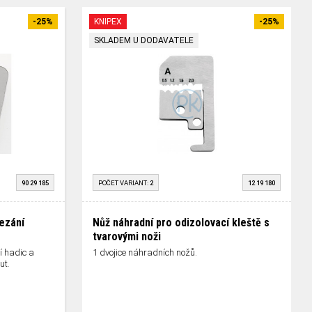
-25%
KNIPEX
-25%
SKLADEM U DODAVATELE
90 29 185
POČET VARIANT:
2
12 19 180
řezání
Nůž náhradní pro odizolovací kleště s
tvarovými noži
í hadic a
1 dvojice náhradních nožů.
ut.