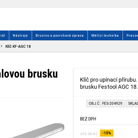
iál
Nástroje
Brusivo a povrchová úprava
Měřící technika
Pracov
Klíč KF-AGC 18
úhlovou brusku
Klíč pro upínací přírub
brusku Festool AGC 18.
OBJ.Č.: FES-204929
SKLA
BEZ DPH
-15%
415.00 Kč