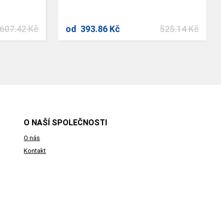
607.42 Kč
od
393.86 Kč
525.14 Kč
O NAŠÍ SPOLEČNOSTI
O nás
Kontakt