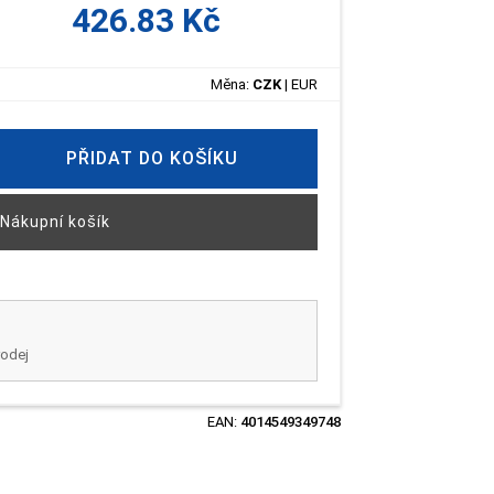
426.83 Kč
Měna:
CZK
|
EUR
PŘIDAT DO KOŠÍKU
Nákupní košík
rodej
EAN:
4014549349748