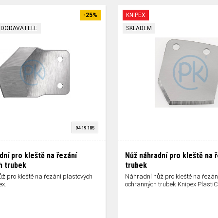
-25%
KNIPEX
 DODAVATELE
SKLADEM
94 19 185
dní pro kleště na řezání
Nůž náhradní pro kleště na 
h trubek
trubek
ž pro kleště na řezání plastových
Náhradní nůž pro kleště na řezán
ex.
ochranných trubek Knipex PlastiC