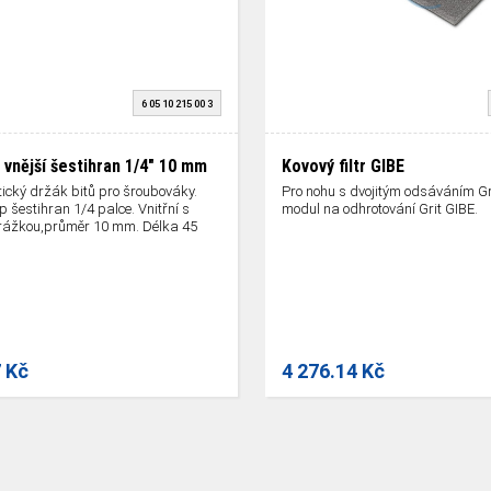
6 05 10 215 00 3
 vnější šestihran 1/4" 10 mm
Kovový filtr GIBE
ický držák bitů pro šroubováky.
Pro nohu s dvojitým odsáváním Gri
p šestihran 1/4 palce. Vnitřní s
modul na odhrotování Grit GIBE.
rážkou,průměr 10 mm. Délka 45
7 Kč
4 276.14 Kč