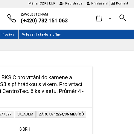
Měna:
CZK
|
EUR
Registrace
Přihlášení
Kontakt
ZAVOLEJTE NÁM
(+420) 732 151 063
ní oděvy
Vybavení stavby a dílny
l BKS C pro vrtání do kamene a
S3 s přihrádkou s víkem. Pro vrtací
 CentroTec. 6 ks v setu. Průměr 4 -
-577397
SKLADEM
ZÁRUKA
12/24/36 MĚSÍCŮ
S DPH