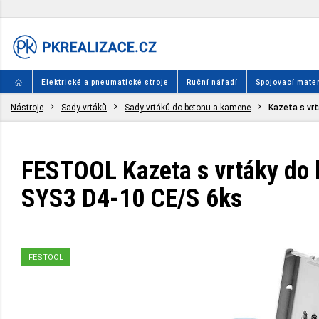
Elektrické a pneumatické stroje
Ruční nářadí
Spojovací mater
Nástroje
Sady vrtáků
Sady vrtáků do betonu a kamene
Kazeta s vr
FESTOOL Kazeta s vrtáky do
SYS3 D4-10 CE/S 6ks
FESTOOL