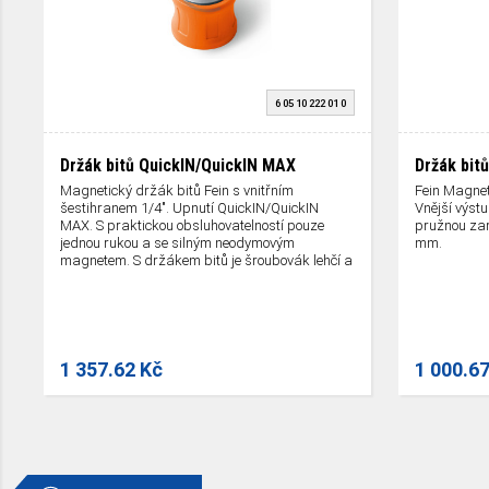
6 05 10 222 01 0
Držák bitů QuickIN/QuickIN MAX
Držák bitů
Magnetický držák bitů Fein s vnitřním
Fein Magnet
šestihranem 1/4". Upnutí QuickIN/QuickIN
Vnější výstu
MAX. S praktickou obsluhovatelností pouze
pružnou za
jednou rukou a se silným neodymovým
mm.
magnetem. S držákem bitů je šroubovák lehčí a
kratší.
1 357.62 Kč
1 000.6