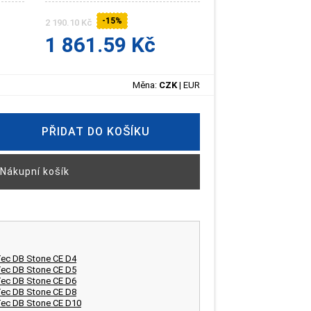
-15%
2 190.10 Kč
1 861.59 Kč
Měna:
CZK
|
EUR
PŘIDAT DO KOŠÍKU
Nákupní košík
Tec DB Stone CE D4
Tec DB Stone CE D5
Tec DB Stone CE D6
Tec DB Stone CE D8
Tec DB Stone CE D10