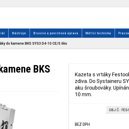
iál
Nástroje
Brusivo a povrchová úprava
Měřící technika
Pracov
táky do kamene BKS SYS3 D4-10 CE/S 6ks
 kamene BKS
Kazeta s vrtáky Festoo
zdiva. Do Systaineru SY
aku šroubováky. Upínání
10 mm.
OBJ.Č.: FES
BEZ DPH