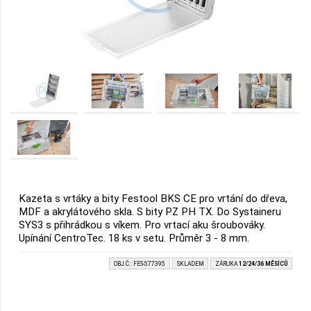
Kazeta s vrtáky a bity Festool BKS CE pro vrtání do dřeva,
MDF a akrylátového skla. S bity PZ PH TX. Do Systaineru
SYS3 s přihrádkou s víkem. Pro vrtací aku šroubováky.
Upínání CentroTec. 18 ks v setu. Průměr 3 - 8 mm.
OBJ.Č.: FES-577395
SKLADEM
ZÁRUKA
12/24/36 MĚSÍCŮ