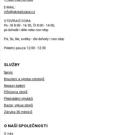
E-MAIL:
info@pkrealizace.cz
OTEVÍRACÍ DOBA:
Po - St 8:00 - 16:30, Čt 8:00 - 14:00,
po dohodě i déle nebo non-stop
Pá, So, Ne, svátky - dle dohody i non-stop
Polední pauza 12:00 - 12:30
SLUŽBY
Servis
Broušení a výroba nástrojů
Repasy baterií
Půjčovna strojů
Předvádění výrobků
Bazar, výkup strojů
Záruka 36 měsíců
O NAŠÍ SPOLEČNOSTI
O nás