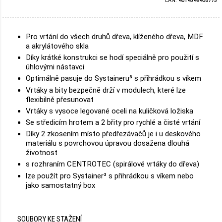
EAN:
4014549408773
Pro vrtání do všech druhů dřeva, klíženého dřeva, MDF
a akrylátového skla
Díky krátké konstrukci se hodí speciálně pro použití s
úhlovými nástavci
Optimálně pasuje do Systaineru³ s přihrádkou s víkem
Vrtáky a bity bezpečně drží v modulech, které lze
flexibilně přesunovat
Vrtáky s vysoce legované oceli na kuličková ložiska
Se středicím hrotem a 2 břity pro rychlé a čisté vrtání
Díky 2 zkosením místo předřezávačů je i u deskového
materiálu s povrchovou úpravou dosažena dlouhá
životnost
s rozhraním CENTROTEC (spirálové vrtáky do dřeva)
lze použít pro Systainer³ s přihrádkou s víkem nebo
jako samostatný box
SOUBORY KE STAŽENÍ