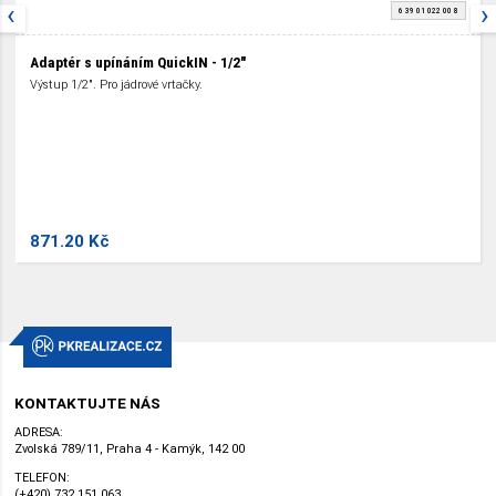
‹
›
6 39 01 022 00 8
Adaptér s upínáním QuickIN - 1/2"
Výstup 1/2". Pro jádrové vrtačky.
871.20 Kč
KONTAKTUJTE NÁS
ADRESA:
Zvolská 789/11, Praha 4 - Kamýk, 142 00
TELEFON:
(+420) 732 151 063