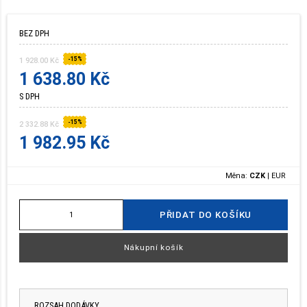
BEZ DPH
-15%
1 928.00 Kč
1 638.80 Kč
S DPH
-15%
2 332.88 Kč
1 982.95 Kč
Měna:
CZK
|
EUR
PŘIDAT DO KOŠÍKU
Nákupní košík
ROZSAH DODÁVKY