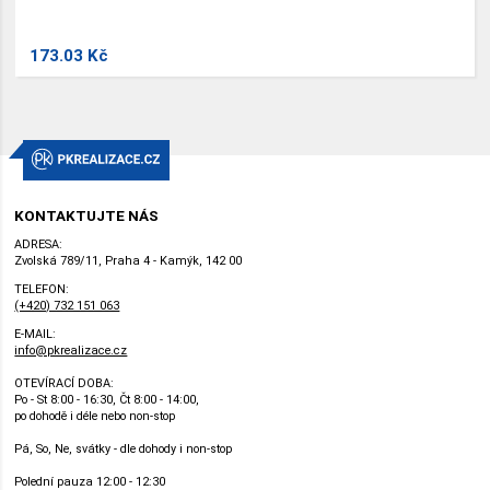
173.03 Kč
KONTAKTUJTE NÁS
ADRESA:
Zvolská 789/11, Praha 4 - Kamýk, 142 00
TELEFON:
(+420) 732 151 063
E-MAIL:
info@pkrealizace.cz
OTEVÍRACÍ DOBA:
Po - St 8:00 - 16:30, Čt 8:00 - 14:00,
po dohodě i déle nebo non-stop
Pá, So, Ne, svátky - dle dohody i non-stop
Polední pauza 12:00 - 12:30