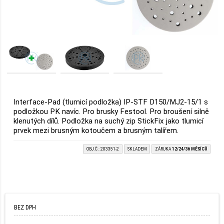
Interface-Pad (tlumicí podložka) IP-STF D150/MJ2-15/1 s
podložkou PK navíc. Pro brusky Festool. Pro broušení silně
klenutých dílů. Podložka na suchý zip StickFix jako tlumicí
prvek mezi brusným kotoučem a brusným talířem.
OBJ.Č.: 203351-2
SKLADEM
ZÁRUKA
12/24/36 MĚSÍCŮ
BEZ DPH