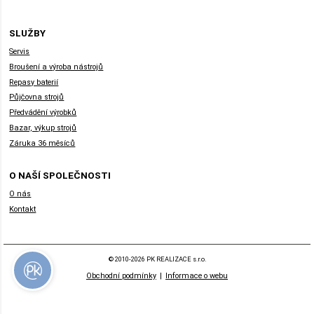
SLUŽBY
Servis
Broušení a výroba nástrojů
Repasy baterií
Půjčovna strojů
Předvádění výrobků
Bazar, výkup strojů
Záruka 36 měsíců
O NAŠÍ SPOLEČNOSTI
O nás
Kontakt
© 2010-2026 PK REALIZACE s.r.o.
Obchodní podmínky
|
Informace o webu