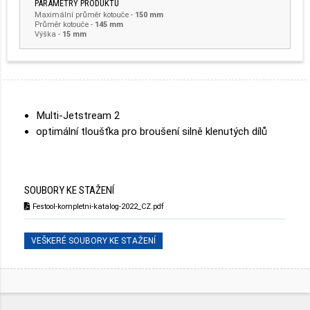
PARAMETRY PRODUKTU
Maximální průměr kotouče
-
150 mm
Průměr kotouče
-
145 mm
Výška
-
15 mm
Multi-Jetstream 2
optimální tloušťka pro broušení silně klenutých dílů
SOUBORY KE STAŽENÍ
Festool-kompletni-katalog-2022_CZ.pdf
VEŠKERÉ SOUBORY KE STAŽENÍ