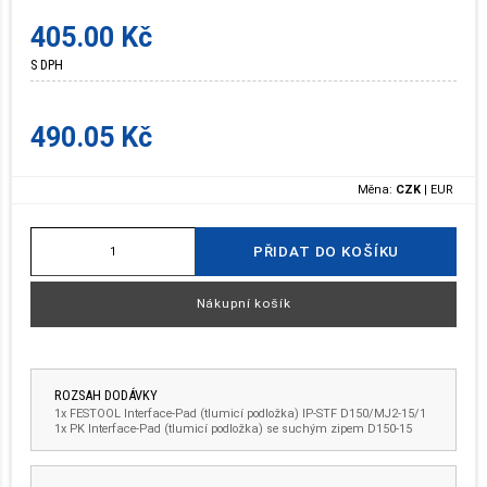
405.00 Kč
S DPH
490.05 Kč
Měna:
CZK
|
EUR
PŘIDAT DO KOŠÍKU
Nákupní košík
ROZSAH DODÁVKY
1x FESTOOL Interface-Pad (tlumicí podložka) IP-STF D150/MJ2-15/1
1x PK Interface-Pad (tlumicí podložka) se suchým zipem D150-15