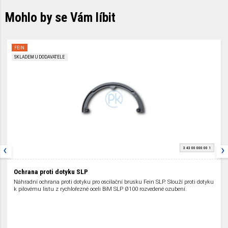
Mohlo by se Vám líbit
FEIN
SKLADEM U DODAVATELE
‹
›
3 43 00 000 00 1
Ochrana proti dotyku SLP
Náhradní ochrana proti dotyku pro oscilační brusku Fein SLP. Slouží proti dotyku
k pilovému listu z rychlořezné oceli BiM SLP Ø100 rozvedené ozubení.