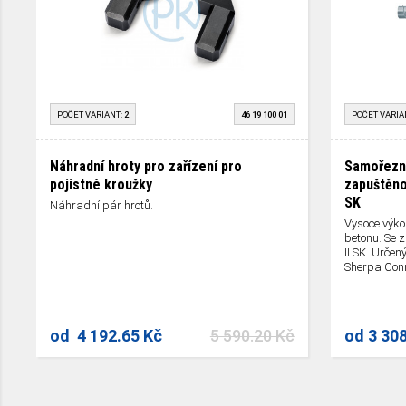
POČET VARIANT:
2
46 19 100 01
POČET VARIA
Náhradní hroty pro zařízení pro
Samořezný
pojistné kroužky
zapuštěno
SK
Náhradní pár hrotů.
Vysoce výko
betonu. Se 
II SK. Určen
Sherpa Conn
od
4 192.65 Kč
5 590.20 Kč
od
3 30