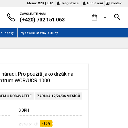
Měna:
CZK
|
EUR
Registrace
Přihlášení
Kontakt
ZAVOLEJTE NÁM
(+420) 732 151 063
ní oděvy
Vybavení stavby a dílny
nářadí. Pro použití jako držák na
centrum WCR/UCR 1000.
DEM U DODAVATELE
ZÁRUKA
12/24/36 MĚSÍCŮ
S DPH
-15%
2 348.61 Kč