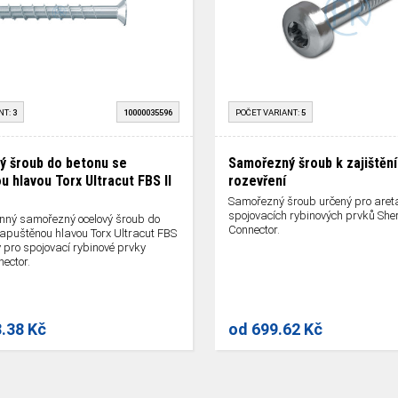
NT:
3
10000035596
POČET VARIANT:
5
 šroub do betonu se
Samořezný šroub k zajištění
u hlavou Torx Ultracut FBS II
rozevření
Samořezný šroub určený pro aret
spojovacích rybinových prvků She
nný samořezný ocelový šroub do
Connector.
zapuštěnou hlavou Torx Ultracut FBS
ý pro spojovací rybinové prvky
ector.
8.38 Kč
od
699.62 Kč