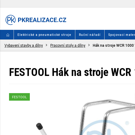
Elektrické a pneumatické stroje
Ruční nářadí
Spojovací mater
Vybavení stavby a dílny
Pracovní stoly a dílny
Hák na stroje WCR 1000
FESTOOL Hák na stroje WCR
FESTOOL