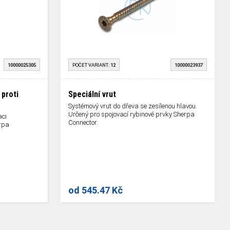
10000025305
POČET VARIANT:
12
10000023937
 proti
Speciální vrut
Systémový vrut do dřeva se zesílenou hlavou.
Určený pro spojovací rybinové prvky Sherpa
aci
Connector.
rpa
od
545.47 Kč