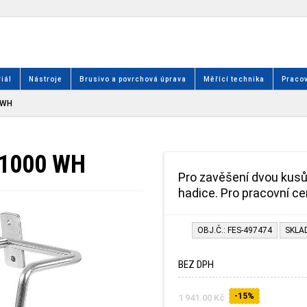
iál
Nástroje
Brusivo a povrchová úprava
Měřící technika
Pracov
 WH
 1000 WH
Pro zavěšení dvou kusů 
hadice. Pro pracovní 
OBJ.Č.: FES-497474
SKLA
BEZ DPH
-15%
1 941.00 Kč