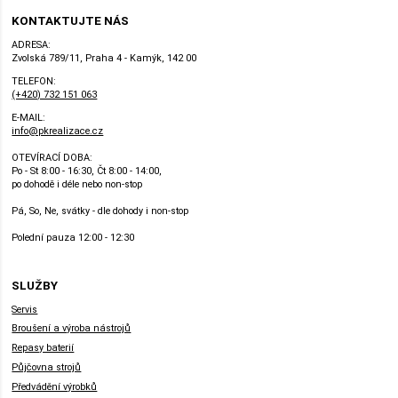
KONTAKTUJTE NÁS
ADRESA:
Zvolská 789/11, Praha 4 - Kamýk, 142 00
TELEFON:
(+420) 732 151 063
E-MAIL:
info@pkrealizace.cz
OTEVÍRACÍ DOBA:
Po - St 8:00 - 16:30, Čt 8:00 - 14:00,
po dohodě i déle nebo non-stop
Pá, So, Ne, svátky - dle dohody i non-stop
Polední pauza 12:00 - 12:30
SLUŽBY
Servis
Broušení a výroba nástrojů
Repasy baterií
Půjčovna strojů
Předvádění výrobků