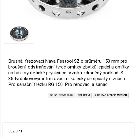
Brusná, frézovací hlava Festool SZ o průměru 150 mm pro
broušení, odstraňování tvrdé omítky, zbytků lepidel a omítky
na bázi syntetické pryskyřice. Vzniká zdrsněný podklad. S
35 tvrdokovovými frézovacími kolečky se špičatým zubem.
Pro sanační frézku RG 150. Pro renovaci a sanaci.
OBJ.Č.: FES-768020
SKLADEM
ZÁRUKA
12/24/36 MĚSÍCŮ
BEZ DPH