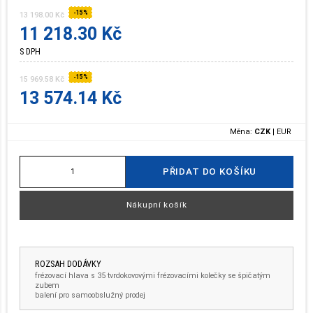
-15%
13 198.00 Kč
11 218.30 Kč
S DPH
-15%
15 969.58 Kč
13 574.14 Kč
Měna:
CZK
|
EUR
PŘIDAT DO KOŠÍKU
Nákupní košík
ROZSAH DODÁVKY
frézovací hlava s 35 tvrdokovovými frézovacími kolečky se špičatým
zubem
balení pro samoobslužný prodej