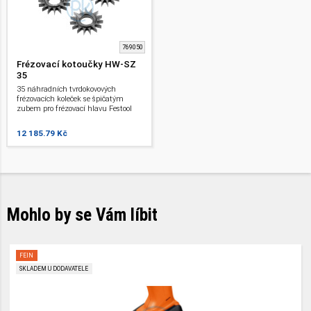
769050
Frézovací kotoučky HW-SZ
35
35 náhradních tvrdokovových
frézovacích koleček se špičatým
zubem pro frézovací hlavu Festool
SZ o průměru 150 mm. Pro
broušení, odstraňování tvrdé omítky,
12 185.79 Kč
zbytků lepidel a omítky na bázi
syntetické pryskyřice. Vzniká
zdrsněný podklad. Pro sanační
frézku RG 150. Pro renovaci a
sanaci.
Mohlo by se Vám líbit
FEIN
SKLADEM U DODAVATELE