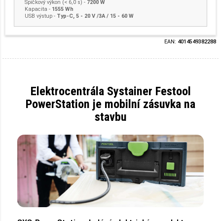
Špičkový výkon (< 6,0 s) -
7200 W
Kapacita -
1555 Wh
USB výstup -
Typ-C, 5 - 20 V /3A / 15 - 60 W
EAN:
4014549382288
Elektrocentrála Systainer Festool
PowerStation je mobilní zásuvka na
stavbu