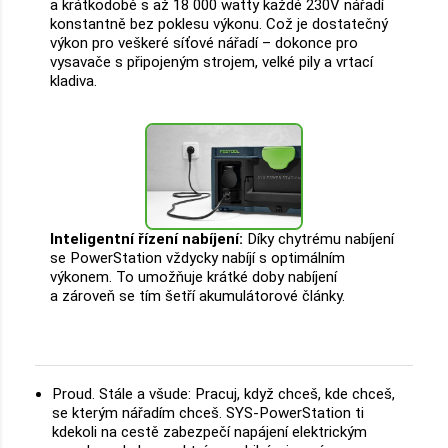
a krátkodobě s až 18 000 watty každé 230V nářadí
konstantně bez poklesu výkonu. Což je dostatečný
výkon pro veškeré síťové nářadí – dokonce pro
vysavače s připojeným strojem, velké pily a vrtací
kladiva.
Inteligentní řízení nabíjení:
Díky chytrému nabíjení
se PowerStation vždycky nabíjí s optimálním
výkonem. To umožňuje krátké doby nabíjení
a zároveň se tím šetří akumulátorové články.
Proud. Stále a všude: Pracuj, když chceš, kde chceš,
se kterým nářadím chceš. SYS-PowerStation ti
kdekoli na cestě zabezpečí napájení elektrickým