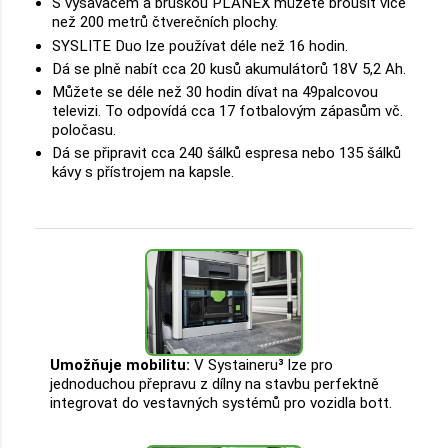
S vysavačem a bruskou PLANEX můžete brousit více
než 200 metrů čtverečních plochy.
SYSLITE Duo lze používat déle než 16 hodin.
Dá se plně nabít cca 20 kusů akumulátorů 18V 5,2 Ah.
Můžete se déle než 30 hodin dívat na 49palcovou
televizi. To odpovídá cca 17 fotbalovým zápasům vč.
poločasu.
Dá se připravit cca 240 šálků espresa nebo 135 šálků
kávy s přístrojem na kapsle.
Umožňuje mobilitu:
V Systaineru³ lze pro
jednoduchou přepravu z dílny na stavbu perfektně
integrovat do vestavných systémů pro vozidla bott.