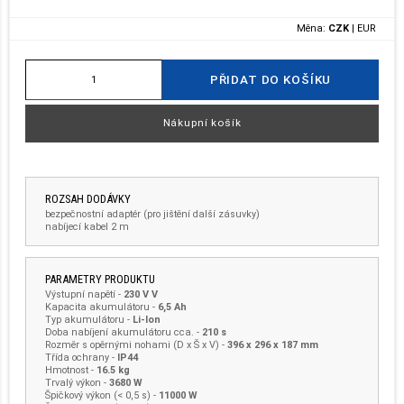
Měna:
CZK
|
EUR
PŘIDAT DO KOŠÍKU
Nákupní košík
ROZSAH DODÁVKY
bezpečnostní adaptér (pro jištění další zásuvky)
nabíjecí kabel 2 m
PARAMETRY PRODUKTU
Výstupní napětí
-
230 V V
Kapacita akumulátoru
-
6,5 Ah
Typ akumulátoru
-
Li-Ion
Doba nabíjení akumulátoru cca.
-
210 s
Rozměr s opěrnými nohami (D x Š x V)
-
396 x 296 x 187 mm
Třída ochrany
-
IP44
Hmotnost
-
16.5 kg
Trvalý výkon -
3680 W
Špičkový výkon (< 0,5 s) -
11000 W