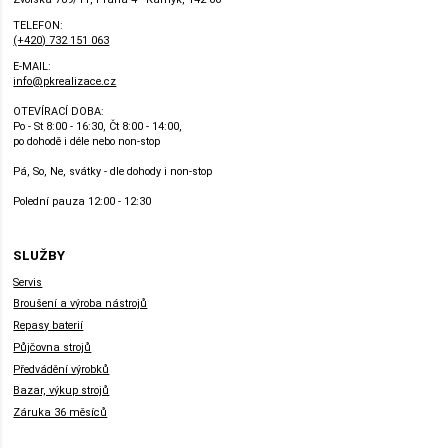
TELEFON:
(+420) 732 151 063
E-MAIL:
info@pkrealizace.cz
OTEVÍRACÍ DOBA:
Po - St 8:00 - 16:30, Čt 8:00 - 14:00,
po dohodě i déle nebo non-stop
Pá, So, Ne, svátky - dle dohody i non-stop
Polední pauza 12:00 - 12:30
SLUŽBY
Servis
Broušení a výroba nástrojů
Repasy baterií
Půjčovna strojů
Předvádění výrobků
Bazar, výkup strojů
Záruka 36 měsíců