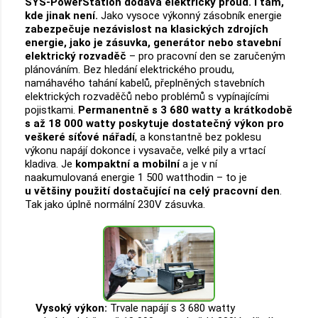
SYS-PowerStation dodává elektrický proud. I tam,
kde jinak není.
Jako vysoce výkonný zásobník energie
zabezpečuje nezávislost na klasických zdrojích
energie, jako je zásuvka, generátor nebo stavební
elektrický rozvaděč
– pro pracovní den se zaručeným
plánováním. Bez hledání elektrického proudu,
namáhavého tahání kabelů, přeplněných stavebních
elektrických rozvaděčů nebo problémů s vypínajícími
pojistkami.
Permanentně s 3 680 watty a krátkodobě
s až 18 000 watty poskytuje dostatečný výkon pro
veškeré síťové nářadí
, a konstantně
bez poklesu
výkonu napájí dokonce i vysavače, velké pily a vrtací
kladiva. Je
kompaktní a mobilní
a je v ní
naakumulovaná energie 1 500 watthodin – to je
u většiny použití dostačující na celý pracovní den
.
Tak jako úplně normální 230V zásuvka.
Vysoký výkon:
Trvale napájí s 3 680 watty