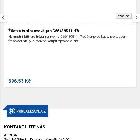
‹
›
C79031500
Žiletka tvrdokovová pro C66439511 HW
Náhradní břit pro frézu na rybiny C66439511. Prodáváno po kuse, pro osazení
frézovací hlavy je potřeba koupit zpravidla 2ks.
596.53 Kč
KONTAKTUJTE NÁS
ADRESA:
Zvolská 789/11, Praha 4 - Kamýk, 142 00