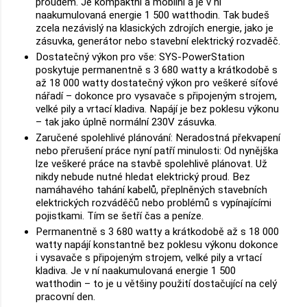
proudem. Je kompaktní a mobilní a je v ní
naakumulovaná energie 1 500 watthodin. Tak budeš
zcela nezávislý na klasických zdrojích energie, jako je
zásuvka, generátor nebo stavební elektrický rozvaděč.
Dostatečný výkon pro vše: SYS-PowerStation
poskytuje permanentně s 3 680 watty a krátkodobě s
až 18 000 watty dostatečný výkon pro veškeré síťové
nářadí – dokonce pro vysavače s připojeným strojem,
velké pily a vrtací kladiva. Napájí je bez poklesu výkonu
– tak jako úplně normální 230V zásuvka.
Zaručené spolehlivé plánování: Neradostná překvapení
nebo přerušení práce nyní patří minulosti: Od nynějška
lze veškeré práce na stavbě spolehlivě plánovat. Už
nikdy nebude nutné hledat elektrický proud. Bez
namáhavého tahání kabelů, přeplněných stavebních
elektrických rozváděčů nebo problémů s vypínajícími
pojistkami. Tím se šetří čas a peníze.
Permanentně s 3 680 watty a krátkodobě až s 18 000
watty napájí konstantně bez poklesu výkonu dokonce
i vysavače s připojeným strojem, velké pily a vrtací
kladiva. Je v ní naakumulovaná energie 1 500
watthodin – to je u většiny použití dostačující na celý
pracovní den.