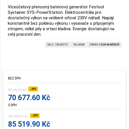
Víceúčelový přenosný bateriový generátor Festool
Systainer SYS-PowerStation. Elektrocentrála pro
dostatečný výkon na veškeré síťové 230V nářadí. Napájí
konstantně bez poklesu výkonu i vysavače s připojeným
strojem, velké pily a vrtací kladiva. Energie dostačující na
celý pracovní den.
OBJ.Č.: FES-205721
SKLADEM
ZÁRUKA
12/24/36 MĚSÍCŮ
BEZ DPH
-20%
88 347.00 Kč
70 677.60 Kč
S DPH
-20%
106 899.87 Kč
85 519.90 Kč