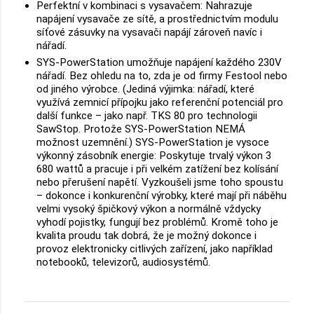
Perfektní v kombinaci s vysavačem: Nahrazuje
napájení vysavače ze sítě, a prostřednictvím modulu
síťové zásuvky na vysavači napájí zároveň navíc i
nářadí.
SYS-PowerStation umožňuje napájení každého 230V
nářadí. Bez ohledu na to, zda je od firmy Festool nebo
od jiného výrobce. (Jediná výjimka: nářadí, které
využívá zemnicí přípojku jako referenční potenciál pro
další funkce – jako např. TKS 80 pro technologii
SawStop. Protože SYS-PowerStation NEMÁ
možnost uzemnění.) SYS-PowerStation je vysoce
výkonný zásobník energie: Poskytuje trvalý výkon 3
680 wattů a pracuje i při velkém zatížení bez kolísání
nebo přerušení napětí. Vyzkoušeli jsme toho spoustu
– dokonce i konkurenční výrobky, které mají při náběhu
velmi vysoký špičkový výkon a normálně vždycky
vyhodí pojistky, fungují bez problémů. Kromě toho je
kvalita proudu tak dobrá, že je možný dokonce i
provoz elektronicky citlivých zařízení, jako například
notebooků, televizorů, audiosystémů.