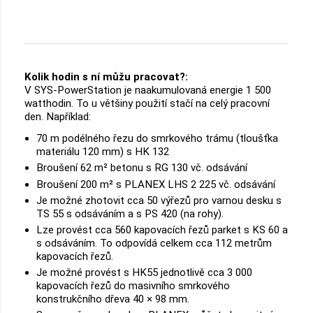
Kolik hodin s ní můžu pracovat?:
V SYS-PowerStation je naakumulovaná energie 1 500
watthodin. To u většiny použití stačí na celý pracovní
den. Například:
70 m podélného řezu do smrkového trámu (tloušťka
materiálu 120 mm) s HK 132
Broušení 62 m² betonu s RG 130 vč. odsávání
Broušení 200 m² s PLANEX LHS 2 225 vč. odsávání
Je možné zhotovit cca 50 výřezů pro varnou desku s
TS 55 s odsáváním a s PS 420 (na rohy).
Lze provést cca 560 kapovacích řezů parket s KS 60 a
s odsáváním. To odpovídá celkem cca 112 metrům
kapovacích řezů.
Je možné provést s HK55 jednotlivě cca 3 000
kapovacích řezů do masivního smrkového
konstrukčního dřeva 40 × 98 mm.