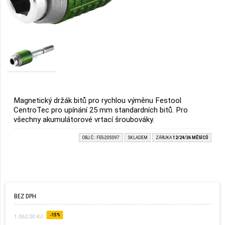
Magnetický držák bitů pro rychlou výměnu Festool
CentroTec pro upínání 25 mm standardních bitů. Pro
všechny akumulátorové vrtací šroubováky.
OBJ.Č.: FES-205097
SKLADEM
ZÁRUKA
12/24/36 MĚSÍCŮ
BEZ DPH
-15%
1 062.00 Kč