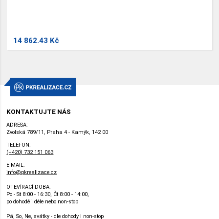
14 862.43 Kč
KONTAKTUJTE NÁS
ADRESA:
Zvolská 789/11, Praha 4 - Kamýk, 142 00
TELEFON:
(+420) 732 151 063
E-MAIL:
info@pkrealizace.cz
OTEVÍRACÍ DOBA:
Po - St 8:00 - 16:30, Čt 8:00 - 14:00,
po dohodě i déle nebo non-stop
Pá, So, Ne, svátky - dle dohody i non-stop