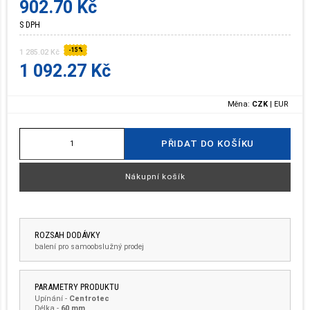
902.70 Kč
S DPH
-15%
1 285.02 Kč
1 092.27 Kč
Měna:
CZK
|
EUR
PŘIDAT DO KOŠÍKU
Nákupní košík
ROZSAH DODÁVKY
balení pro samoobslužný prodej
PARAMETRY PRODUKTU
Upínání
-
Centrotec
Délka
-
60 mm