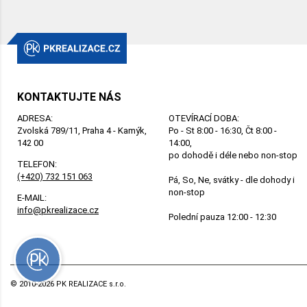
KONTAKTUJTE NÁS
ADRESA:
OTEVÍRACÍ DOBA:
Zvolská 789/11, Praha 4 - Kamýk,
Po - St 8:00 - 16:30, Čt 8:00 -
142 00
14:00,
po dohodě i déle nebo non-stop
TELEFON:
(+420) 732 151 063
Pá, So, Ne, svátky - dle dohody i
non-stop
E-MAIL:
info@pkrealizace.cz
Polední pauza 12:00 - 12:30
© 2010-2026 PK REALIZACE s.r.o.