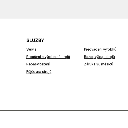
SLUŽBY
Servis
Předvádění výrobků
Broušení a výroba nástrojů
Bazar, výkup strojů
Repasy baterií
Záruka 36 měsíců
Půjčovna strojů