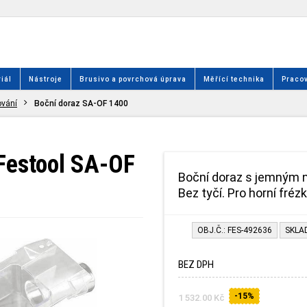
iál
Nástroje
Brusivo a povrchová úprava
Měřící technika
Pracov
ování
Boční doraz SA-OF 1400
 Festool SA-OF
Boční doraz s jemným n
Bez tyčí. Pro horní fré
OBJ.Č.: FES-492636
SKLA
BEZ DPH
-15%
1 532.00 Kč