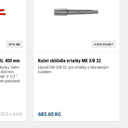
87 01 400
6 33 01 014 00 7
 XL 400 mm
Kužel sklíčidla vrtačky MK 3/B 22
kovky. Velmi
Upnutí MK 3/B 22. pro vrtačky s Morseovým
: 400 mm.
kuželem.
r: 3 1/2 ".
eti potažené
 703.14 Kč
683.65 Kč