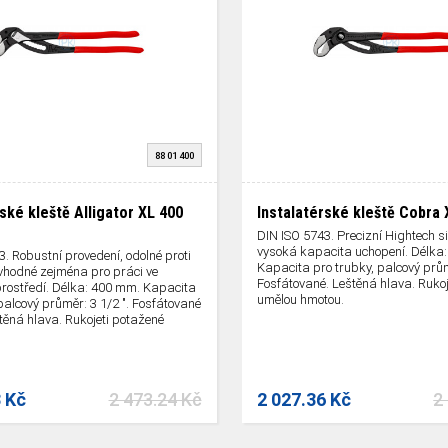
88 01 400
ské kleště Alligator XL 400
Instalatérské kleště Cobra
DIN ISO 5743. Precizní Hightech si
vysoká kapacita uchopení. Délka
. Robustní provedení, odolné proti
Kapacita pro trubky, palcový průmě
 vhodné zejména pro práci ve
Fosfátované. Leštěná hlava. Rukoj
rostředí. Délka: 400 mm. Kapacita
umělou hmotou.
palcový průměr: 3 1/2 ". Fosfátované
těná hlava. Rukojeti potažené
ý brání sklouznutí ruky.
3 Kč
2 473.24 Kč
2 027.36 Kč
2