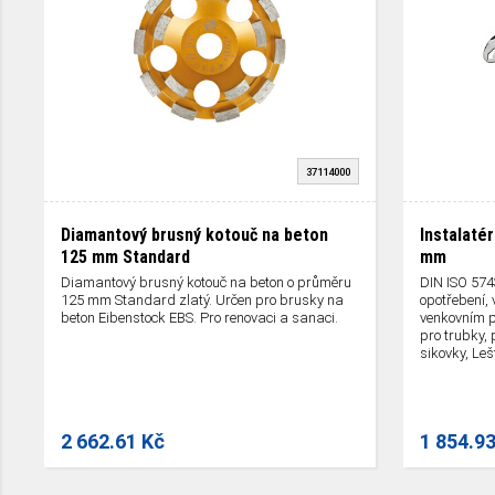
37114000
Diamantový brusný kotouč na beton
Instalatér
125 mm Standard
mm
Diamantový brusný kotouč na beton o průměru
DIN ISO 5743
125 mm Standard zlatý. Určen pro brusky na
opotřebení,
beton Eibenstock EBS. Pro renovaci a sanaci.
venkovním p
pro trubky, 
sikovky, Leš
plastem kter
2 662.61 Kč
1 854.9