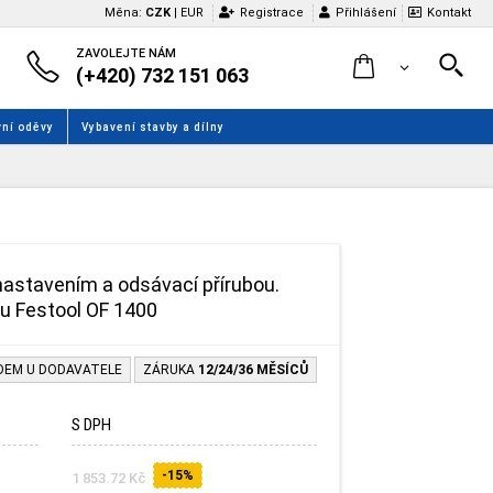
Měna:
CZK
|
EUR
Registrace
Přihlášení
Kontakt
ZAVOLEJTE NÁM
(+420) 732 151 063
ní oděvy
Vybavení stavby a dílny
astavením a odsávací přírubou.
zku Festool OF 1400
DEM U DODAVATELE
ZÁRUKA
12/24/36 MĚSÍCŮ
S DPH
-15%
1 853.72 Kč