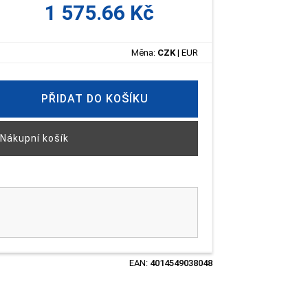
1 575.66 Kč
Měna:
CZK
|
EUR
PŘIDAT DO KOŠÍKU
Nákupní košík
EAN:
4014549038048