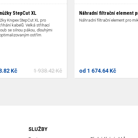
nůžky StepCut XL
Náhradní filtrační element 
žky Knipex StepCut XL pro
Náhradní filtrační element pro mikr
řihání kabelů. Velká střihací
loub se silnou pákou, dlouhými
 optimalizovaným ostřím.
3.82 Kč
1 938.42 Kč
od
1 674.64 Kč
SLUŽBY