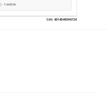
) -
1 mΩ/m
EAN:
4014549394724