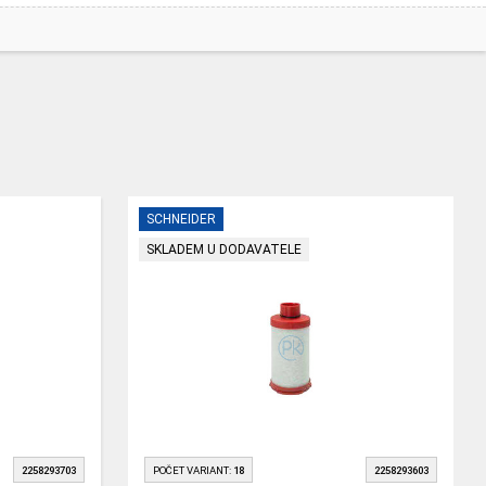
SCHNEIDER
SKLADEM U DODAVATELE
2258293703
POČET VARIANT:
18
2258293603