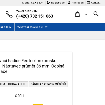
Měna:
CZK
|
EUR
Registrace
Přihlášení
Kontakt
ZAVOLEJTE NÁM
(+420) 732 151 063
ní oděvy
Vybavení stavby a dílny
vací hadice Festool pro brusku
 m. Nástavec průměr 36 mm. Odolná
vače.
DEM U DODAVATELE
ZÁRUKA
12/24/36 MĚSÍCŮ
S DPH