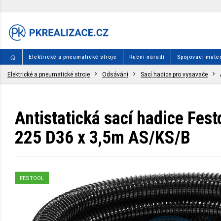
Elektrické a pneumatické stroje
Ruční nářadí
Spojovací mater
Elektrické a pneumatické stroje
Odsávání
Sací hadice pro vysavače
Antistatická sací hadice Fes
225 D36 x 3,5m AS/KS/B
FESTOOL