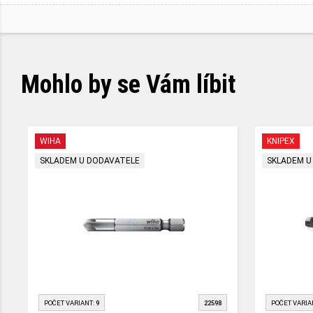
Mohlo by se Vám líbit
WIHA
KNIPEX
SKLADEM U DODAVATELE
SKLADEM U
POČET VARIANT:
9
22598
POČET VARIA