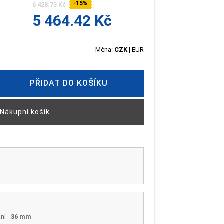
-15%
6 428.73 Kč
5 464.42 Kč
Měna:
CZK
|
EUR
PŘIDAT DO KOŠÍKU
Nákupní košík
ní
-
36 mm