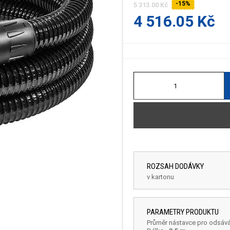
-15%
5 313.00 Kč
4 516.05 Kč
ROZSAH DODÁVKY
v kartonu
PARAMETRY PRODUKTU
Průměr nástavce pro odsává