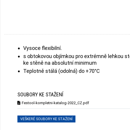
Vysoce flexibilní.
s obtokovou objímkou pro extrémně lehkou stě
ke stěně na absolutní minimum
Teplotně stálá (odolná) do +70°C
SOUBORY KE STAŽENÍ
Festool-kompletni-katalog-2022_CZ.pdf
VEŠKERÉ SOUBORY KE STAŽENÍ