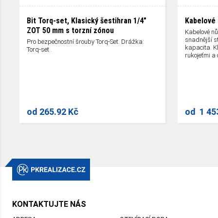
Bit Torq-set, Klasický šestihran 1/4"
Kabelové 
ZOT 50 mm s torzní zónou
Kabelové nů
snadnější st
Pro bezpečnostní šrouby Torq-Set. Drážka:
kapacita. K
Torq-set .
rukojeťmi a
od
265.92 Kč
od
1 45
KONTAKTUJTE NÁS