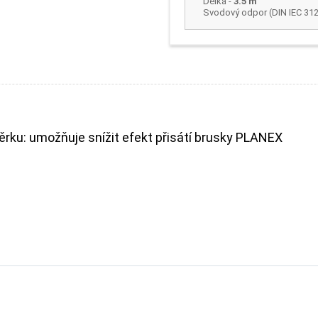
Délka
-
3.5 m
Svodový odpor (DIN IEC 312
rku: umožňuje snížit efekt přisátí brusky PLANEX