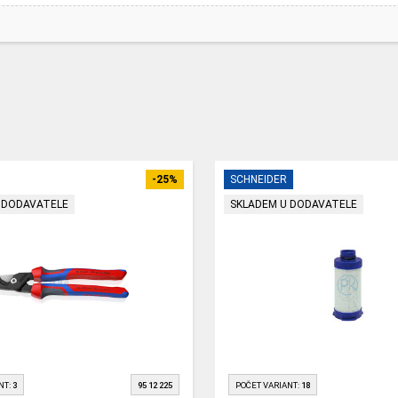
-25%
SCHNEIDER
 DODAVATELE
SKLADEM U DODAVATELE
NT:
3
95 12 225
POČET VARIANT:
18