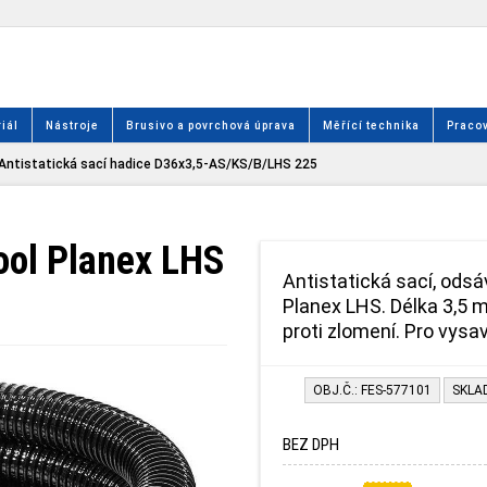
iál
Nástroje
Brusivo a povrchová úprava
Měřící technika
Pracov
Antistatická sací hadice D36x3,5-AS/KS/B/LHS 225
tool Planex LHS
Antistatická sací, odsá
Planex LHS. Délka 3,5
proti zlomení. Pro vysa
OBJ.Č.: FES-577101
SKLA
BEZ DPH