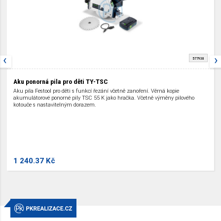
‹
›
577938
Aku ponorná pila pro děti TY-TSC
Aku pila Festool pro děti s funkcí řezání včetně zanoření. Věrná kopie
akumulátorové ponorné pily TSC 55 K jako hračka. Včetně výměny pilového
kotouče s nastavitelným dorazem.
1 240.37 Kč