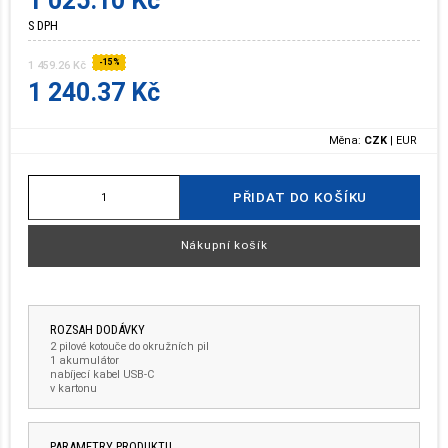
1 025.10 Kč
S DPH
-15%
1 459.26 Kč
1 240.37 Kč
Měna:
CZK
|
EUR
PŘIDAT DO KOŠÍKU
Nákupní košík
ROZSAH DODÁVKY
2 pilové kotouče do okružních pil
1 akumulátor
nabíjecí kabel USB-C
v kartonu
PARAMETRY PRODUKTU