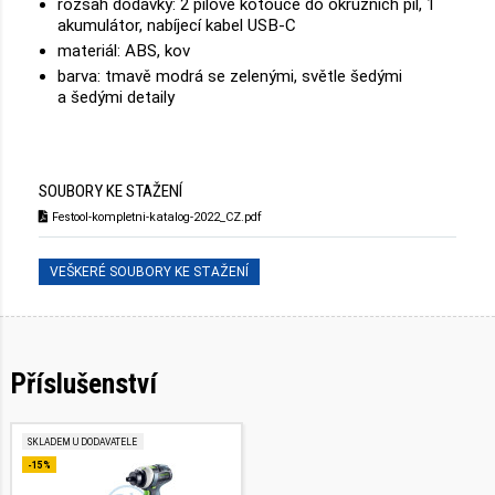
rozsah dodávky: 2 pilové kotouče do okružních pil, 1
akumulátor, nabíjecí kabel USB-C
materiál: ABS, kov
barva: tmavě modrá se zelenými, světle šedými
a šedými detaily
SOUBORY KE STAŽENÍ
Festool-kompletni-katalog-2022_CZ.pdf
VEŠKERÉ SOUBORY KE STAŽENÍ
Příslušenství
SKLADEM U DODAVATELE
-15%