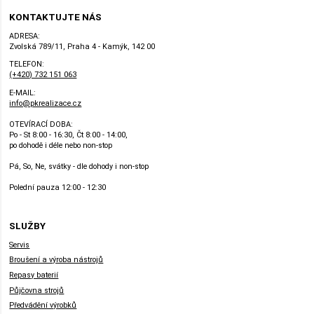
KONTAKTUJTE NÁS
ADRESA:
Zvolská 789/11, Praha 4 - Kamýk, 142 00
TELEFON:
(+420) 732 151 063
E-MAIL:
info@pkrealizace.cz
OTEVÍRACÍ DOBA:
Po - St 8:00 - 16:30, Čt 8:00 - 14:00,
po dohodě i déle nebo non-stop
Pá, So, Ne, svátky - dle dohody i non-stop
Polední pauza 12:00 - 12:30
SLUŽBY
Servis
Broušení a výroba nástrojů
Repasy baterií
Půjčovna strojů
Předvádění výrobků