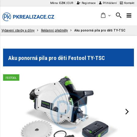
Měna:
CZK
|
EUR
Registrace
Přihlášení
Kontakt
Vybavení stavby a dílny
Reklamní předměty
Aku ponorná pila pro děti TY-TSC
Aku ponorná pila pro děti Festool TY-TSC
FESTOOL