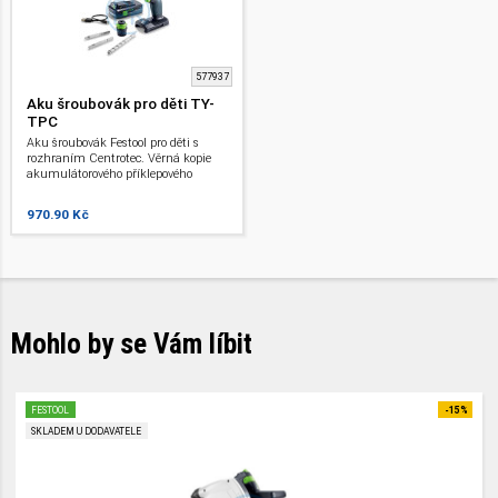
577937
Aku šroubovák pro děti TY-
TPC
Aku šroubovák Festool pro děti s
rozhraním Centrotec. Věrná kopie
akumulátorového příklepového
vrtacího šroubováku QUADRIVE TPC
18/4 jako hračka. Vyměnitelné bity
970.90 Kč
a vrtáky.
Mohlo by se Vám líbit
FESTOOL
-15%
SKLADEM U DODAVATELE