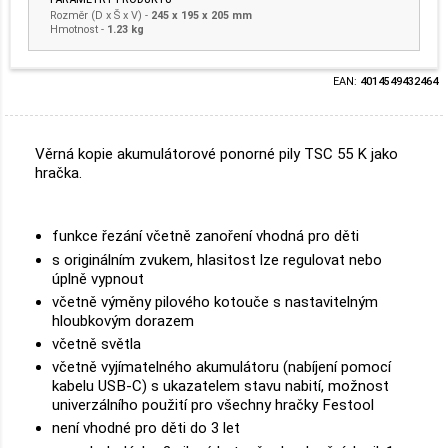
Rozměr (D x Š x V)
-
245 x 195 x 205 mm
Hmotnost
-
1.23 kg
EAN:
4014549432464
Věrná kopie akumulátorové ponorné pily TSC 55 K jako
hračka.
funkce řezání včetně zanoření vhodná pro děti
s originálním zvukem, hlasitost lze regulovat nebo
úplně vypnout
včetně výměny pilového kotouče s nastavitelným
hloubkovým dorazem
včetně světla
včetně vyjímatelného akumulátoru (nabíjení pomocí
kabelu USB-C) s ukazatelem stavu nabití, možnost
univerzálního použití pro všechny hračky Festool
není vhodné pro děti do 3 let