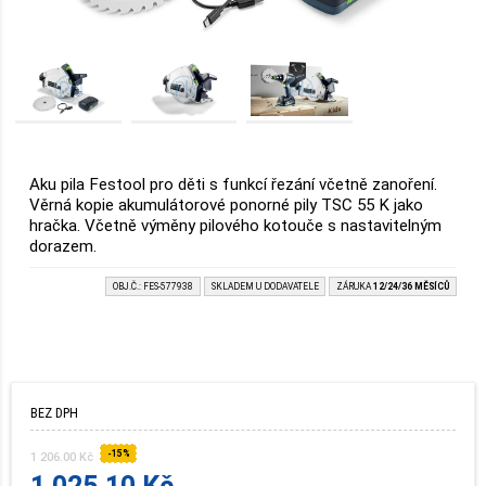
Aku pila Festool pro děti s funkcí řezání včetně zanoření.
Věrná kopie akumulátorové ponorné pily TSC 55 K jako
hračka. Včetně výměny pilového kotouče s nastavitelným
dorazem.
OBJ.Č.: FES-577938
SKLADEM U DODAVATELE
ZÁRUKA
12/24/36 MĚSÍCŮ
BEZ DPH
-15%
1 206.00 Kč