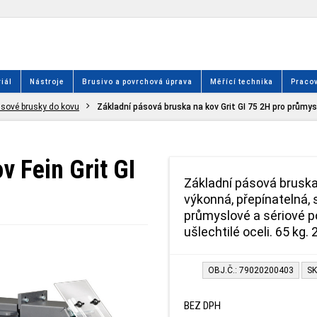
iál
Nástroje
Brusivo a povrchová úprava
Měřící technika
Pracov
sové brusky do kovu
Základní pásová bruska na kov Grit GI 75 2H pro průmys
v Fein Grit GI
Základní pásová bruska 
výkonná, přepínatelná,
průmyslové a sériové po
ušlechtilé oceli. 65 kg.
OBJ.Č.: 79020200403
SK
BEZ DPH