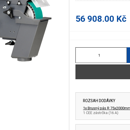
56 908.00 Kč
ROZSAH DODÁVKY
1x Brusný pás R 75x2000m
1 CEE zástrčka (16 A)