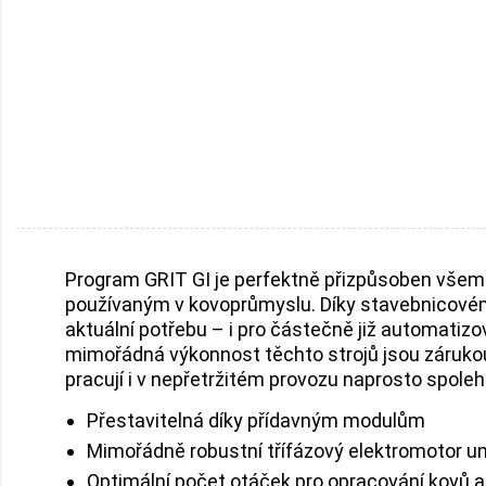
Program GRIT GI je perfektně přizpůsoben vše
používaným v kovoprůmyslu. Díky stavebnicovému
aktuální potřebu – i pro částečně již automatizo
mimořádná výkonnost těchto strojů jsou zárukou
pracují i v nepřetržitém provozu naprosto spolehl
Přestavitelná díky přídavným modulům
Mimořádně robustní třífázový elektromotor u
Optimální počet otáček pro opracování kovů a 