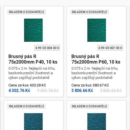
SKLADEM U DODAVATELE
SKLADEM U DODAVATELE
6 99 03 004 00 0
6 99 03 007 00 0
Brusný pás R
Brusný pás R
75x2000mm P40, 10 ks
75x2000mm P60, 10 ks
0.075 x 2 m. Nejlepší na trhu,
0.075 x 2 m. Nejlepší na trhu,
bezkonkurenční životnost a
bezkonkurenční životnost a
výkon zajišťují podstatně
výkon zajišťují podstatně
kratší časy zpracování.
kratší časy zpracování.
Cena za kus 430.28 Kč
Cena za kus 380.67 Kč
Především ke zpracování
Především ke zpracování
4 302.76 Kč
4 302.76 Kč
3 806.66 Kč
3 806.66 Kč
nerezových a vysoce
nerezových a vysoce
legovaných ocelí. Pro pásovou
legovaných ocelí. Pro pásovou
brusku Grit GI a GKS. Zrnitost:
brusku Grit GI a GKS. Zrnitost:
40 .
60 .
SKLADEM U DODAVATELE
SKLADEM U DODAVATELE