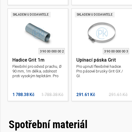
SKLADEM U DODAVATELE
SKLADEM U DODAVATELE
3 90 00 000 00 2
3 90 00 000 00 3
Hadice Grit 1m
Upínací páska Grit
Flexibilní pro odvod prachu, Ø
Pro upnutí flexibilné hadice.
90 mm, 1m délka, odolnost
Pro pásové brusky Grit GX /
proti vysokým teplotám. Pro
GI.
pásové brusky Grit GX / GI.
1 788.38 Kč
1 788.38 Kč
291.61 Kč
291.61 Kč
Spotřební materiál