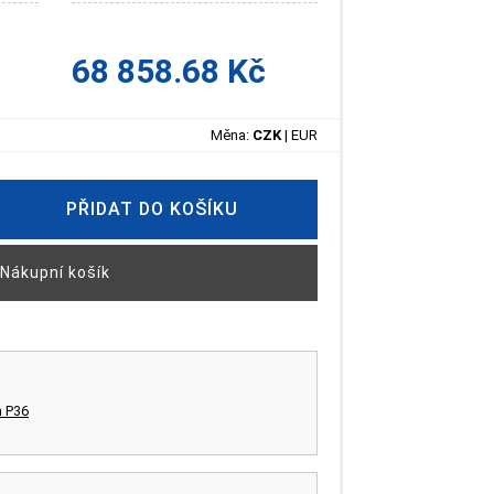
68 858.68 Kč
Měna:
CZK
|
EUR
PŘIDAT DO KOŠÍKU
Nákupní košík
m P36