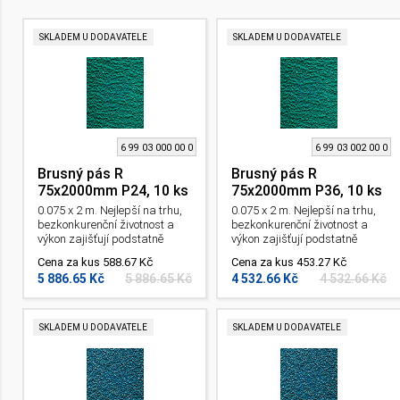
SKLADEM U DODAVATELE
SKLADEM U DODAVATELE
6 99 03 000 00 0
6 99 03 002 00 0
Brusný pás R
Brusný pás R
75x2000mm P24, 10 ks
75x2000mm P36, 10 ks
0.075 x 2 m. Nejlepší na trhu,
0.075 x 2 m. Nejlepší na trhu,
bezkonkurenční životnost a
bezkonkurenční životnost a
výkon zajišťují podstatně
výkon zajišťují podstatně
kratší časy zpracování.
kratší časy zpracování.
Cena za kus 588.67 Kč
Cena za kus 453.27 Kč
Především ke zpracování
Především ke zpracování
5 886.65 Kč
5 886.65 Kč
4 532.66 Kč
4 532.66 Kč
nerezových a vysoce
nerezových a vysoce
legovaných ocelí. Pro pásovou
legovaných ocelí. Pro pásovou
brusku Grit GI a GKS. Zrnitost:
brusku Grit GI a GKS. Zrnitost:
24 .
36 .
SKLADEM U DODAVATELE
SKLADEM U DODAVATELE