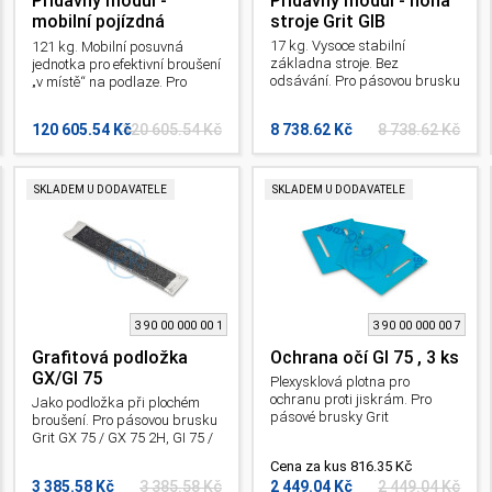
Přídavný modul -
Přídavný modul - noha
mobilní pojízdná
stroje Grit GIB
jednotka Grit GIMS 75-
17 kg. Vysoce stabilní
121 kg. Mobilní posuvná
6
základna stroje. Bez
jednotka pro efektivní broušení
odsávání. Pro pásovou brusku
„v místě“ na podlaze. Pro
na kov GI.
pásovou brusku na kov GI.
120 605.54 Kč
120 605.54 Kč
8 738.62 Kč
8 738.62 Kč
SKLADEM U DODAVATELE
SKLADEM U DODAVATELE
3 90 00 000 00 1
3 90 00 000 00 7
Grafitová podložka
Ochrana očí GI 75 , 3 ks
GX/GI 75
Plexysklová plotna pro
ochranu proti jiskrám. Pro
Jako podložka při plochém
pásové brusky Grit
broušení. Pro pásovou brusku
GU75/GR/GXR/GIE.
Grit GX 75 / GX 75 2H, GI 75 /
GI 75 2H.
Cena za kus 816.35 Kč
3 385.58 Kč
3 385.58 Kč
2 449.04 Kč
2 449.04 Kč