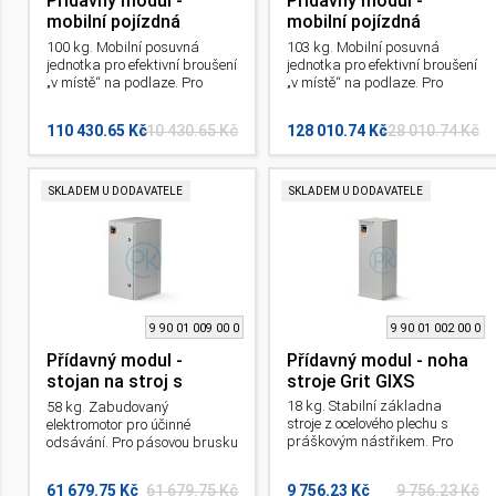
Přídavný modul -
Přídavný modul -
mobilní pojízdná
mobilní pojízdná
jednotka Grit GIMS 75
jednotka Grit GIMS 75
100 kg. Mobilní posuvná
103 kg. Mobilní posuvná
2H
jednotka pro efektivní broušení
jednotka pro efektivní broušení
„v místě“ na podlaze. Pro
„v místě“ na podlaze. Pro
pásovou brusku na kov GI.
pásovou brusku na kov GI.
110 430.65 Kč
110 430.65 Kč
128 010.74 Kč
128 010.74 Kč
SKLADEM U DODAVATELE
SKLADEM U DODAVATELE
9 90 01 009 00 0
9 90 01 002 00 0
Přídavný modul -
Přídavný modul - noha
stojan na stroj s
stroje Grit GIXS
odsáváním Grit GIXBE
18 kg. Stabilní základna
58 kg. Zabudovaný
stroje z ocelového plechu s
elektromotor pro účinné
práškovým nástřikem. Pro
odsávání. Pro pásovou brusku
pásovou brusku na kov GI.
na kov GI.
61 679.75 Kč
61 679.75 Kč
9 756.23 Kč
9 756.23 Kč