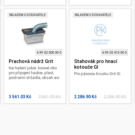
SKLADEM U DODAVATELE
SKLADEM U DODAVATELE
6 99 02 000 00 0
6 99 02 410 00 0
Prachová nádrž Grit
Stahovák pro hnací
kotouče GI
Na hašení jisker, kovové víko
pro připojení hadice, plast,
Pro pásovou brusku Grit GI.
postranní držadla, obsah asi
20 l. Pro pásové brusky Grit
GX / GI.
3 561.03 Kč
3 561.03 Kč
2 286.90 Kč
2 286.90 Kč