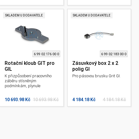
SKLADEM U DODAVATELE
SKLADEM U DODAVATELE
6 99 02 176 00 0
6 99 02 183 00 0
Rotační kloub GIT pro
Zásuvkový box 2 x 2
GIL
polig GI
K přizpůsobení pracovního
Pro pásovou brusku Grit GI.
záběru stísněným
podmínkám, plynule
nastavitelný úhel natočení do
90 °. Pro pásovou brusku Grit
10 693.98 Kč
10 693.98 Kč
4 184.18 Kč
4 184.18 Kč
GI.