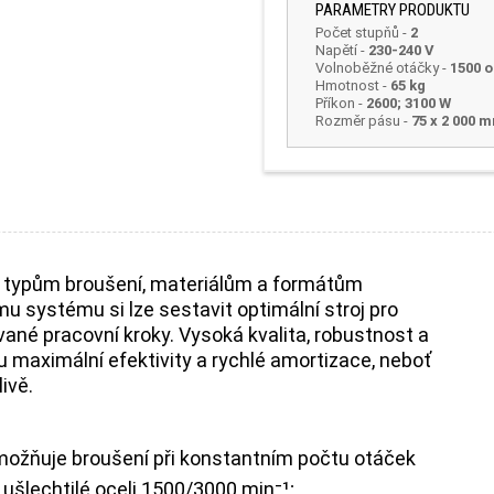
PARAMETRY PRODUKTU
Počet stupňů
-
2
Napětí
-
230-240 V
Volnoběžné otáčky
-
1500 o
Hmotnost
-
65 kg
Příkon -
2600; 3100 W
Rozměr pásu -
75 x 2 000 
m typům broušení, materiálům a formátům
 systému si lze sestavit optimální stroj pro
vané pracovní kroky. Vysoká kvalita, robustnost a
 maximální efektivity a rychlé amortizace, neboť
ivě.
možňuje broušení při konstantním počtu otáček
ušlechtilé oceli 1500/3000 min⁻¹;