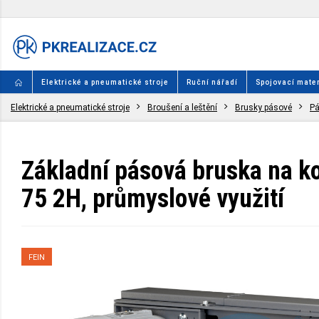
Elektrické a pneumatické stroje
Ruční nářadí
Spojovací mater
Elektrické a pneumatické stroje
Broušení a leštění
Brusky pásové
Pá
Základní pásová bruska na ko
75 2H, průmyslové využití
FEIN