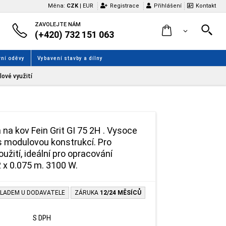
Měna:
CZK
|
EUR
Registrace
Přihlášení
Kontakt
ZAVOLEJTE NÁM
(+420) 732 151 063
ní oděvy
Vybavení stavby a dílny
lové využití
na kov Fein Grit GI 75 2H . Vysoce
 s modulovou konstrukcí. Pro
užití, ideální pro opracování
 2 x 0.075 m. 3100 W.
LADEM U DODAVATELE
ZÁRUKA
12/24 MĚSÍCŮ
S DPH