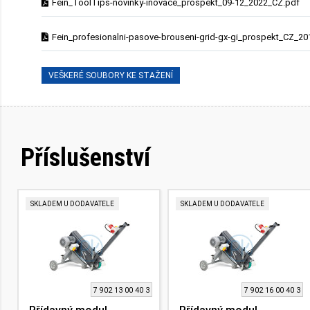
Fein_ToolTips-novinky-inovace_prospekt_09-12_2022_CZ.pdf
Fein_profesionalni-pasove-brouseni-grid-gx-gi_prospekt_CZ_20
VEŠKERÉ SOUBORY KE STAŽENÍ
Příslušenství
SKLADEM U DODAVATELE
SKLADEM U DODAVATELE
7 902 13 00 40 3
7 902 16 00 40 3