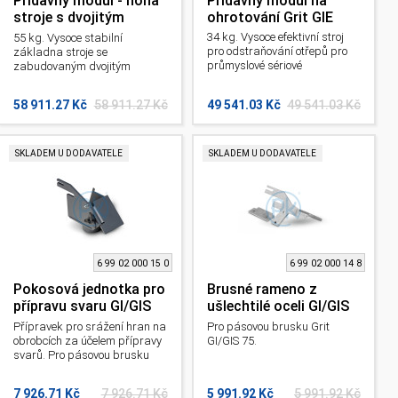
Přídavný modul - noha
Přídavný modul na
stroje s dvojitým
ohrotování Grit GIE
odsáváním Grit GIBE
34 kg. Vysoce efektivní stroj
55 kg. Vysoce stabilní
pro odstraňování otřepů pro
základna stroje se
průmyslové sériové
zabudovaným dvojitým
odstraňování otřepů. Pro
odsáváním. Pro pásovou
pásovou brusku na kov GI.
brusku na kov GI.
58 911.27 Kč
58 911.27 Kč
49 541.03 Kč
49 541.03 Kč
SKLADEM U DODAVATELE
SKLADEM U DODAVATELE
6 99 02 000 15 0
6 99 02 000 14 8
Pokosová jednotka pro
Brusné rameno z
přípravu svaru GI/GIS
ušlechtilé oceli GI/GIS
75
75
Přípravek pro srážení hran na
Pro pásovou brusku Grit
obrobcích za účelem přípravy
GI/GIS 75.
svarů. Pro pásovou brusku
Grit GI/GIS 75.
7 926.71 Kč
7 926.71 Kč
5 991.92 Kč
5 991.92 Kč