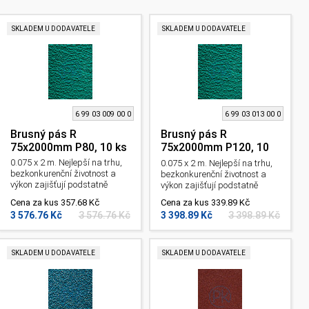
SKLADEM U DODAVATELE
SKLADEM U DODAVATELE
6 99 03 009 00 0
6 99 03 013 00 0
Brusný pás R
Brusný pás R
75x2000mm P80, 10 ks
75x2000mm P120, 10
ks
0.075 x 2 m. Nejlepší na trhu,
0.075 x 2 m. Nejlepší na trhu,
bezkonkurenční životnost a
bezkonkurenční životnost a
výkon zajišťují podstatně
výkon zajišťují podstatně
kratší časy zpracování.
kratší časy zpracování.
Cena za kus 357.68 Kč
Cena za kus 339.89 Kč
Především ke zpracování
Především ke zpracování
3 576.76 Kč
3 576.76 Kč
3 398.89 Kč
3 398.89 Kč
nerezových a vysoce
nerezových a vysoce
legovaných ocelí. Pro pásovou
legovaných ocelí. Pro pásovou
brusku Grit GI a GKS. Zrnitost:
brusku Grit GI a GKS. Zrnitost:
80 .
120 .
SKLADEM U DODAVATELE
SKLADEM U DODAVATELE