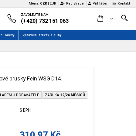
Měna:
CZK
|
EUR
Registrace
Přihlášení
Kontakt
ZAVOLEJTE NÁM
(+420) 732 151 063
ní oděvy
Vybavení stavby a dílny
lové brusky Fein WSG D14.
LADEM U DODAVATELE
ZÁRUKA
12/24 MĚSÍCŮ
S DPH
310.97 Kč