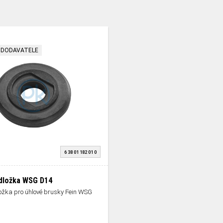
 DODAVATELE
6 38 01 182 01 0
odložka WSG D14
ložka pro úhlové brusky Fein WSG