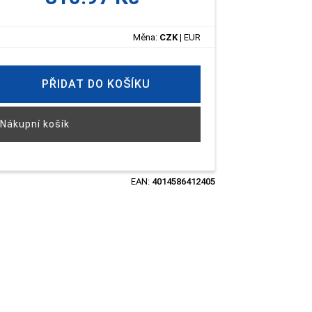
Měna:
CZK
|
EUR
PŘIDAT DO KOŠÍKU
Nákupní košík
EAN:
4014586412405