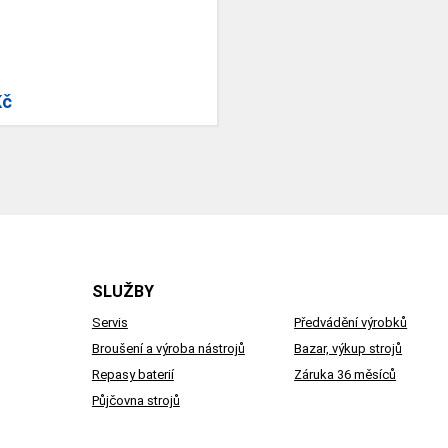
Kč
SLUŽBY
Servis
Předvádění výrobků
Broušení a výroba nástrojů
Bazar, výkup strojů
Repasy baterií
Záruka 36 měsíců
Půjčovna strojů