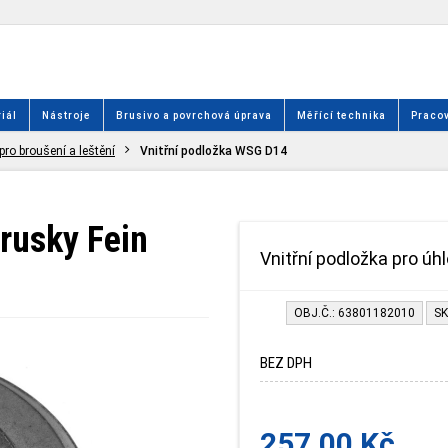
iál
Nástroje
Brusivo a povrchová úprava
Měřící technika
Pracov
pro broušení a leštění
Vnitřní podložka WSG D14
brusky Fein
Vnitřní podložka pro úh
OBJ.Č.: 63801182010
SK
BEZ DPH
257.00 Kč