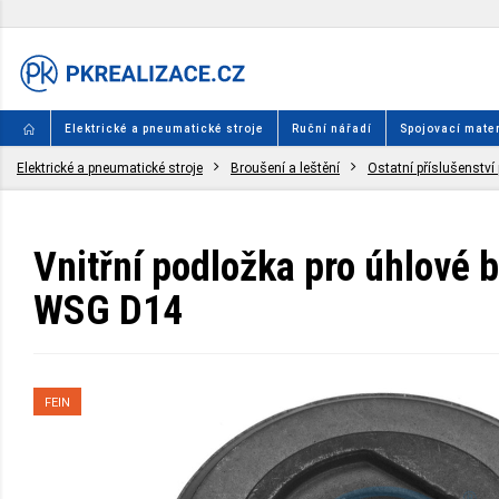
Elektrické a pneumatické stroje
Ruční nářadí
Spojovací mater
Elektrické a pneumatické stroje
Broušení a leštění
Ostatní příslušenství 
Vnitřní podložka pro úhlové 
WSG D14
FEIN