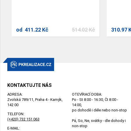
od
411.22 Kč
514.02 Kč
310.97 
KONTAKTUJTE NÁS
ADRESA:
OTEVÍRACÍ DOBA:
Zvolská 789/11, Praha 4 - Kamýk,
Po - St 8:00 - 16:30, Čt 8:00 -
142 00
14:00,
po dohodě i déle nebo non-stop
TELEFON:
(+420) 732 151 063
Pá, So, Ne, svátky - dle dohody i
non-stop
E-MAIL: