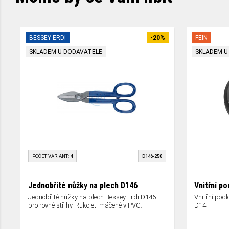
BESSEY ERDI
-20%
FEIN
SKLADEM U DODAVATELE
SKLADEM U
POČET VARIANT:
4
D146-250
Jednobřité nůžky na plech D146
Vnitřní p
Jednobřité nůžky na plech Bessey Erdi D146
Vnitřní pod
pro rovné střihy. Rukojeti máčené v PVC.
D14.