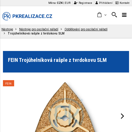
Měna:
CZK
|
EUR
Registrace
Přihlášení
Kontakt
Nástroje
Nástroje pro oscilační nářadí
Oddělování pro oscilační nářadí
Trojúhelníková rašple z tvrdokovu SLM
FEIN Trojúhelníková rašple z tvrdokovu SLM
FEIN