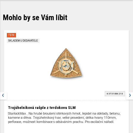
Mohlo by se Vám líbit
FEIN
SKLADEM U DODAVATELE
‹
›
6 37 31 006 21 0
Trojúhelníková rašple z tvrdokovu SLM
StarlockMax . Na hrubé broušení stěrkových hmot, lepidel na obklady, betonu,
kamene a dřeva. Trojúhelníkový tvar, velké provedení, délka hrany 110mm,
perforace, možnost kombinace s odsáváním prachu. Pro oscilační nářadí.