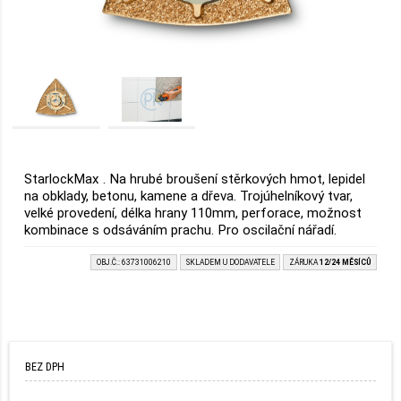
StarlockMax . Na hrubé broušení stěrkových hmot, lepidel
na obklady, betonu, kamene a dřeva. Trojúhelníkový tvar,
velké provedení, délka hrany 110mm, perforace, možnost
kombinace s odsáváním prachu. Pro oscilační nářadí.
OBJ.Č.: 63731006210
SKLADEM U DODAVATELE
ZÁRUKA
12/24 MĚSÍCŮ
BEZ DPH