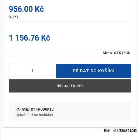
956.00 Kč
S DPH
1 156.76 Kč
Měna:
CZK
|
EUR
PŘIDAT DO KOŠÍKU
Nákupní košík
PARAMETRY PRODUKTU
Upínání
-
StarlockMax
EAN:
4014586391083