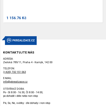
1 156.76 Kč
KONTAKTUJTE NÁS
ADRESA:
Zvolská 789/11, Praha 4 - Kamýk, 142 00
TELEFON:
(+420) 732 151 063
E-MAIL:
info@pkrealizace.cz
OTEVÍRACÍ DOBA:
Po - St 8:00 - 16:30, Čt 8:00 - 14:00,
po dohodě i déle nebo non-stop
Pá, So, Ne, svátky - dle dohody i non-stop