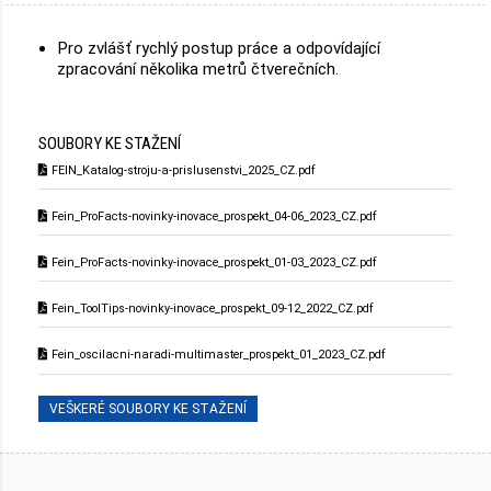
Pro zvlášť rychlý postup práce a odpovídající
zpracování několika metrů čtverečních.
SOUBORY KE STAŽENÍ
FEIN_Katalog-stroju-a-prislusenstvi_2025_CZ.pdf
Fein_ProFacts-novinky-inovace_prospekt_04-06_2023_CZ.pdf
Fein_ProFacts-novinky-inovace_prospekt_01-03_2023_CZ.pdf
Fein_ToolTips-novinky-inovace_prospekt_09-12_2022_CZ.pdf
Fein_oscilacni-naradi-multimaster_prospekt_01_2023_CZ.pdf
VEŠKERÉ SOUBORY KE STAŽENÍ