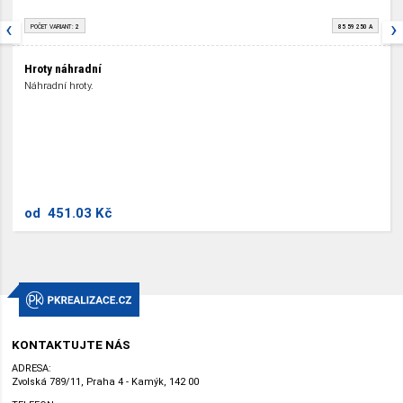
‹
›
POČET VARIANT:
2
85 59 250 A
Hroty náhradní
Náhradní hroty.
od
451.03 Kč
KONTAKTUJTE NÁS
ADRESA:
Zvolská 789/11, Praha 4 - Kamýk, 142 00