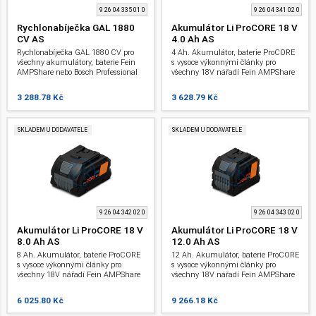
9 26 04 335 01 0
9 26 04 341 02 0
Rychlonabíječka GAL 1880
Akumulátor Li ProCORE 18 V
CV AS
4.0 Ah AS
Rychlonabíječka GAL 1880 CV pro
4 Ah. Akumulátor, baterie ProCORE
všechny akumulátory, baterie Fein
s vysoce výkonnými články pro
AMPShare nebo Bosch Professional
všechny 18V nářadí Fein AMPShare
18 V. Krátká doba nabíjení díky
nebo Bosch Professional. S
vysokému nabíjecímu proudu 8 A,
ukazatelem stavu nabití a
3 288.78 Kč
3 628.79 Kč
aktivnímu chlazení vzduchem a
ochranou. Li-Ion .
procesně řízenému managementu
nabíjení.
SKLADEM U DODAVATELE
SKLADEM U DODAVATELE
9 26 04 342 02 0
9 26 04 343 02 0
Akumulátor Li ProCORE 18 V
Akumulátor Li ProCORE 18 V
8.0 Ah AS
12.0 Ah AS
8 Ah. Akumulátor, baterie ProCORE
12 Ah. Akumulátor, baterie ProCORE
s vysoce výkonnými články pro
s vysoce výkonnými články pro
všechny 18V nářadí Fein AMPShare
všechny 18V nářadí Fein AMPShare
nebo Bosch Professional. S
nebo Bosch Professional. S
ukazatelem stavu nabití a
ukazatelem stavu nabití a
6 025.80 Kč
9 266.18 Kč
ochranou. Li-Ion .
ochranou. Li-Ion .