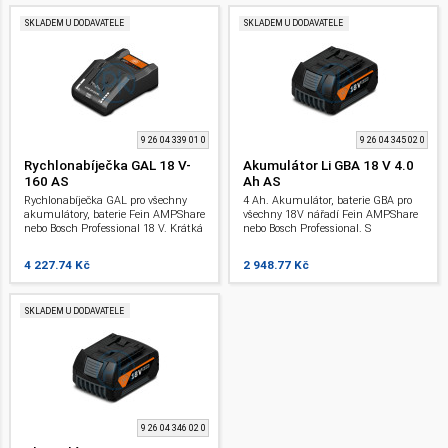
SKLADEM U DODAVATELE
SKLADEM U DODAVATELE
9 26 04 339 01 0
9 26 04 345 02 0
Rychlonabíječka GAL 18 V-
Akumulátor Li GBA 18 V 4.0
160 AS
Ah AS
Rychlonabíječka GAL pro všechny
4 Ah. Akumulátor, baterie GBA pro
akumulátory, baterie Fein AMPShare
všechny 18V nářadí Fein AMPShare
nebo Bosch Professional 18 V. Krátká
nebo Bosch Professional. S
doba nabíjení díky vysokému
ukazatelem stavu nabití a
nabíjecímu proudu 16 A, režimu
ochranou. Li-Ion .
4 227.74 Kč
2 948.77 Kč
nabíjení Power Boost, aktivnímu
chlazení vzduchem a procesně
řízenému managementu nabíjení.
SKLADEM U DODAVATELE
9 26 04 346 02 0