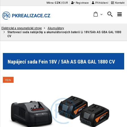
Měna:
CZK
|
EUR
Registrace
Přihlášení
Kontakt
Elektrické a pneumatické stroje
Akumulátory
Startovací sada nabíječky a akumulátorových baterií Li 18V/5Ah AS GBA GAL 1880
CV
Napájecí sada Fein 18V / 5Ah AS GBA GAL 1880 CV
FEIN