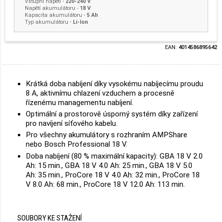
Vstupní napětí
-
220-240 V
Napětí akumulátoru
-
18 V
Kapacita akumulátoru
-
5 Ah
Typ akumulátoru
-
Li-Ion
EAN:
4014586895642
Krátká doba nabíjení díky vysokému nabíjecímu proudu
8 A, aktivnímu chlazení vzduchem a procesně
řízenému managementu nabíjení.
Optimální a prostorově úsporný systém díky zařízení
pro navíjení síťového kabelu.
Pro všechny akumulátory s rozhraním AMPShare
nebo Bosch Professional 18 V.
Doba nabíjení (80 % maximální kapacity): GBA 18 V 2.0
Ah: 15 min., GBA 18 V 4.0 Ah: 25 min., GBA 18 V 5.0
Ah: 35 min., ProCore 18 V 4.0 Ah: 32 min., ProCore 18
V 8.0 Ah: 68 min., ProCore 18 V 12.0 Ah: 113 min.
SOUBORY KE STAŽENÍ