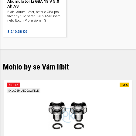
Akumulátor Li GBA 18 V 5.0
Ah AS
5 Ah. Akumulátor, baterie GBA pro
všechny 18V nářadí Fein AMPShare
nebo Bosch Professional. S
ukazatelem stavu nabití a
ochranou. Li-Ion .
3 240.38 Kč
Mohlo by se Vám líbit
KNIPEX
-25%
SKLADEM U DODAVATELE