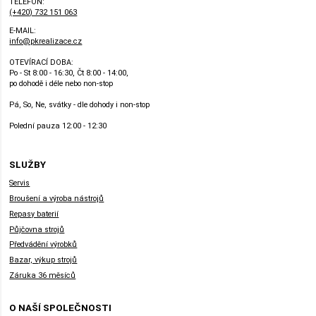
TELEFON:
(+420) 732 151 063
E-MAIL:
info@pkrealizace.cz
OTEVÍRACÍ DOBA:
Po - St 8:00 - 16:30, Čt 8:00 - 14:00,
po dohodě i déle nebo non-stop
Pá, So, Ne, svátky - dle dohody i non-stop
Polední pauza 12:00 - 12:30
SLUŽBY
Servis
Broušení a výroba nástrojů
Repasy baterií
Půjčovna strojů
Předvádění výrobků
Bazar, výkup strojů
Záruka 36 měsíců
O NAŠÍ SPOLEČNOSTI