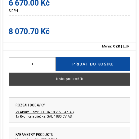
6 670.00 Kč
S DPH
8 070.70 Kč
Měna:
CZK
|
EUR
PŘIDAT DO KOŠÍKU
Nákupní košík
ROZSAH DODÁVKY
2x Akumulátor Li GBA 18 V 5.0 Ah AS
1x Rychlonabíječka GAL 1880 CV AS
PARAMETRY PRODUKTU