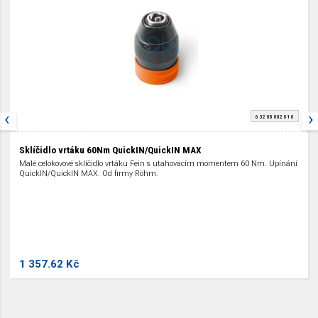
‹
›
6 32 08 002 01 0
Sklíčidlo vrtáku 60Nm QuickIN/QuickIN MAX
Malé celokovové sklíčidlo vrtáku Fein s utahovacím momentem 60 Nm. Upínání
QuickIN/QuickIN MAX. Od firmy Röhm.
1 357.62 Kč