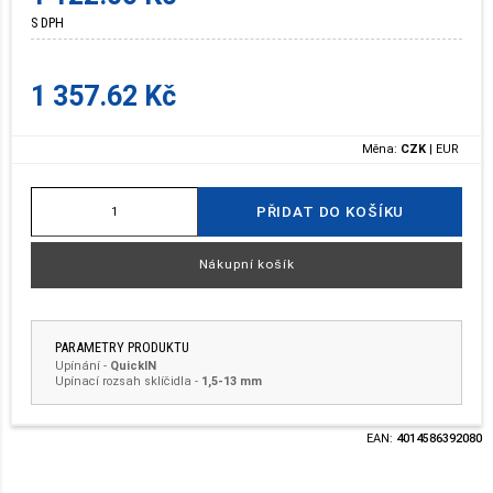
S DPH
1 357.62 Kč
Měna:
CZK
|
EUR
PŘIDAT DO KOŠÍKU
Nákupní košík
PARAMETRY PRODUKTU
Upínání
-
QuickIN
Upínací rozsah sklíčidla
-
1,5-13 mm
EAN:
4014586392080