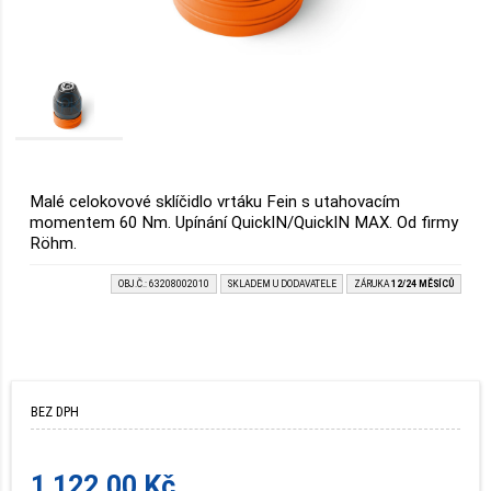
Malé celokovové sklíčidlo vrtáku Fein s utahovacím
momentem 60 Nm. Upínání QuickIN/QuickIN MAX. Od firmy
Röhm.
OBJ.Č.: 63208002010
SKLADEM U DODAVATELE
ZÁRUKA
12/24 MĚSÍCŮ
BEZ DPH
1 122.00 Kč