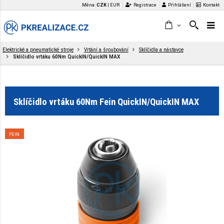
Měna:
CZK
|
EUR
Registrace
Přihlášení
Kontakt
Elektrické a pneumatické stroje
Vrtání a šroubování
Sklíčidla a nástavce
Sklíčidlo vrtáku 60Nm QuickIN/QuickIN MAX
Sklíčidlo vrtáku 60Nm Fein QuickIN/QuickIN MAX
FEIN