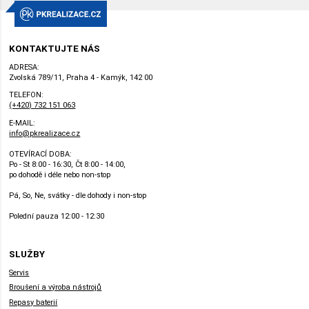
KONTAKTUJTE NÁS
ADRESA:
Zvolská 789/11, Praha 4 - Kamýk, 142 00
TELEFON:
(+420) 732 151 063
E-MAIL:
info@pkrealizace.cz
OTEVÍRACÍ DOBA:
Po - St 8:00 - 16:30, Čt 8:00 - 14:00,
po dohodě i déle nebo non-stop
Pá, So, Ne, svátky - dle dohody i non-stop
Polední pauza 12:00 - 12:30
SLUŽBY
Servis
Broušení a výroba nástrojů
Repasy baterií