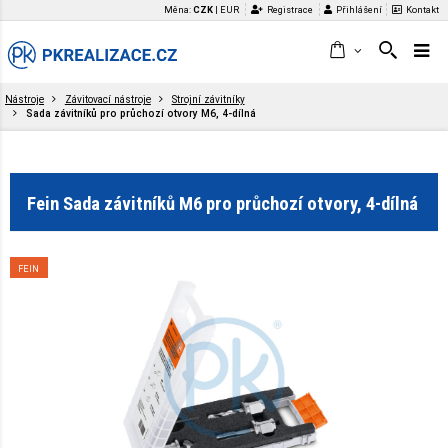
Měna:
CZK
|
EUR
Registrace
Přihlášení
Kontakt
Nástroje
Závitovací nástroje
Strojní závitníky
Sada závitníků pro průchozí otvory M6, 4-dílná
Fein Sada závitníků M6 pro průchozí otvory, 4-dílná
FEIN