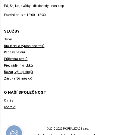
Pá, So, Ne, svátky - dle dohody i non-stop
Polední pauza 12:00 - 12:30
SLUŽBY
Servis
Broušení a výroba nástrojů
Repasy baterií
Půjčovna strojů
Předvádění výrobků
Bazar, výkup strojů
Záruka 36 měsíců
O NAŠÍ SPOLEČNOSTI
O nás
Kontakt
© 2010-2026 PK REALIZACE s.r.o.