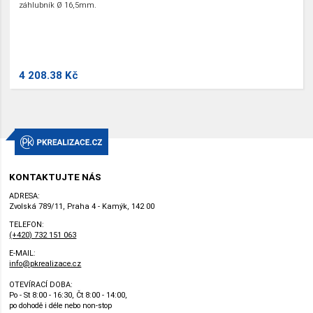
záhlubník Ø 16,5mm.
4 208.38 Kč
KONTAKTUJTE NÁS
ADRESA:
Zvolská 789/11, Praha 4 - Kamýk, 142 00
TELEFON:
(+420) 732 151 063
E-MAIL:
info@pkrealizace.cz
OTEVÍRACÍ DOBA:
Po - St 8:00 - 16:30, Čt 8:00 - 14:00,
po dohodě i déle nebo non-stop