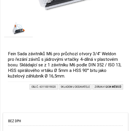
Fein Sada závitníků M6 pro průchozí otvory 3/4″ Weldon
pro řezání závitů s jádrovými vrtačky. 4-dílná v plastovém
boxu. Skládající se z 1 závitníku M6 podle DIN 352 / ISO 13,
HSS spirálového vrtáku Ø 5mm a HSS 90° bitu jako
kuželový záhlubník Ø 16,5mm.
OBJ.Č.: 63110019020
SKLADEM U DODAVATELE
ZÁRUKA
12/24 MĚSÍCŮ
BEZ DPH