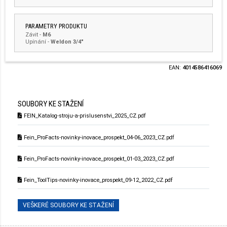
PARAMETRY PRODUKTU
Závit
-
M6
Upínání
-
Weldon 3/4"
EAN:
4014586416069
SOUBORY KE STAŽENÍ
FEIN_Katalog-stroju-a-prislusenstvi_2025_CZ.pdf
Fein_ProFacts-novinky-inovace_prospekt_04-06_2023_CZ.pdf
Fein_ProFacts-novinky-inovace_prospekt_01-03_2023_CZ.pdf
Fein_ToolTips-novinky-inovace_prospekt_09-12_2022_CZ.pdf
VEŠKERÉ SOUBORY KE STAŽENÍ