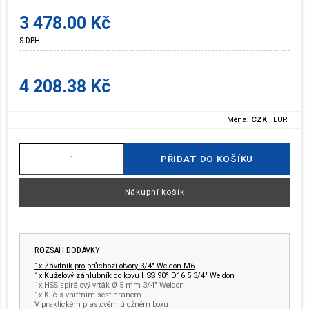
3 478.00 Kč
S DPH
4 208.38 Kč
Měna:
CZK
|
EUR
PŘIDAT DO KOŠÍKU
Nákupní košík
ROZSAH DODÁVKY
1x Závitník pro průchozí otvory 3/4" Weldon M6
1x Kuželový záhlubník do kovu HSS 90° D16,5 3/4" Weldon
1x HSS spirálový vrták Ø 5 mm 3/4" Weldon
1x Klíč s vnitřním šestihranem
V praktickém plastovém úložném boxu