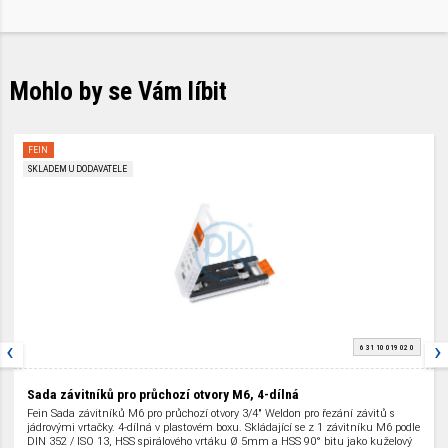
Mohlo by se Vám líbit
FEIN
SKLADEM U DODAVATELE
‹
›
6 31 10 019 02 0
Sada závitníků pro průchozí otvory M6, 4-dílná
Fein Sada závitníků M6 pro průchozí otvory 3/4″ Weldon pro řezání závitů s
jádrovými vrtačky. 4-dílná v plastovém boxu. Skládající se z 1 závitníku M6 podle
DIN 352 / ISO 13, HSS spirálového vrtáku Ø 5mm a HSS 90° bitu jako kuželový