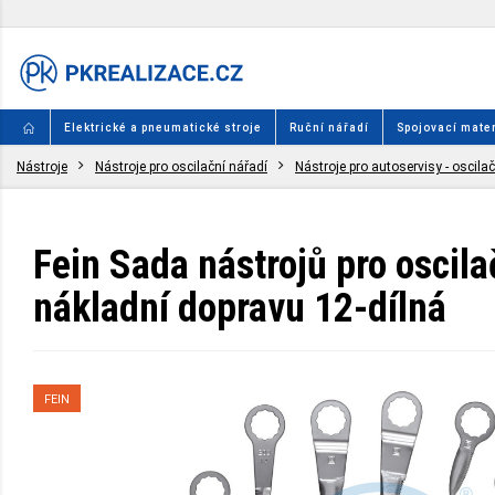
Elektrické a pneumatické stroje
Ruční nářadí
Spojovací mater
Nástroje
Nástroje pro oscilační nářadí
Nástroje pro autoservisy - oscila
Fein Sada nástrojů pro oscila
nákladní dopravu 12-dílná
FEIN