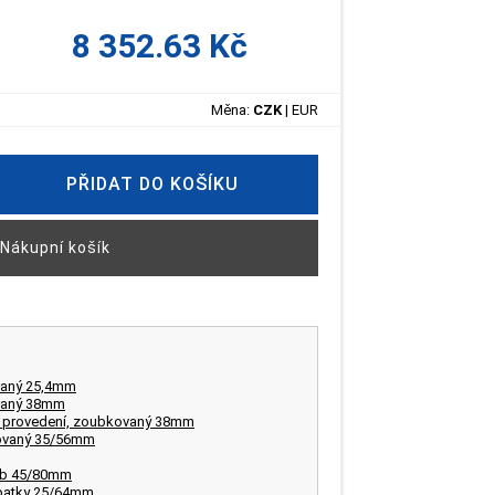
8 352.63 Kč
Měna:
CZK
|
EUR
PŘIDAT DO KOŠÍKU
Nákupní košík
ovaný 25,4mm
ovaný 38mm
né provedení, zoubkovaný 38mm
kovaný 35/56mm
hyb 45/80mm
opatky 25/64mm