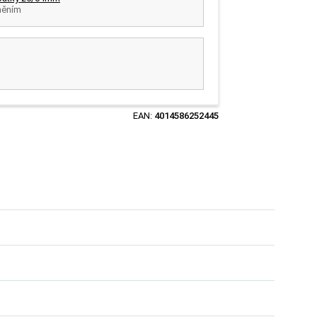
něním
EAN:
4014586252445