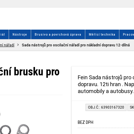
iál
Nástroje
Brusivo a povrchová úprava
Měřící technika
Pracov
ční nářadí
Sada nástrojů pro oscilační nářadí pro nákladní dopravu 12-dílná
ční brusku pro
Fein Sada nástrojů pro 
dopravu. 12ti hran . Na
automobily a autobusy.
OBJ.Č.: 63903167320
SK
BEZ DPH