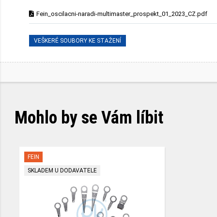
Fein_oscilacni-naradi-multimaster_prospekt_01_2023_CZ.pdf
VEŠKERÉ SOUBORY KE STAŽENÍ
Mohlo by se Vám líbit
FEIN
SKLADEM U DODAVATELE