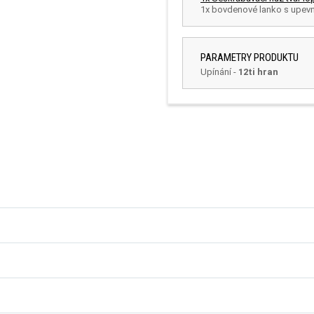
1x bovdenové lanko s upev
PARAMETRY PRODUKTU
Upínání
-
12ti hran