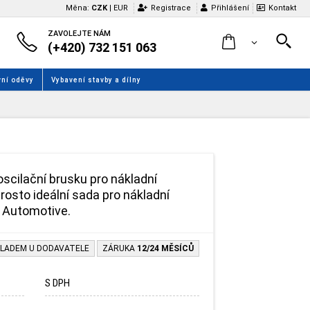
Měna:
CZK
|
EUR
Registrace
Přihlášení
Kontakt
ZAVOLEJTE NÁM
(+420) 732 151 063
ní oděvy
Vybavení stavby a dílny
oscilační brusku pro nákladní
prosto ideální sada pro nákladní
 Automotive.
LADEM U DODAVATELE
ZÁRUKA
12/24 MĚSÍCŮ
S DPH