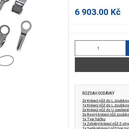
6 903.00 Kč
ROZSAH DODÁVKY
2x Krájecí nůž do L zoubk
1x Krájecí nůž do L zoubk
2x Krájecí nůž do U zesíle
2x Rovný krájecí nůž zoub
1x Tvar háčku
1x Zvlněný krájecí nůž Z-o
1x Seškrabávací nůž tvar l