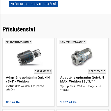
VEŠKERÉ SOUBORY KE STAŽENÍ
Příslušenství
SKLADEM U DODAVATELE
SKLADEM U DODAVATELE
6 39 01 021 01 4
6 39 01 076 01 0
Adaptér s upínáním QuickIN
Adaptér s upínáním QuickIN
/ 3/4" - Weldon
MAX, Weldon 32 / 3/4"
Weldon
Výstup 3/4" Weldon. Pro jádrové
Výstup 3/4 in Weldon. Pro jádrové
vrtačky.
vrtačky.
855.47 Kč
1 807.74 Kč