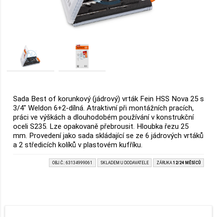
Sada Best of korunkový (jádrový) vrták Fein HSS Nova 25 s
3/4" Weldon 6+2-dílná. Atraktivní při montážních pracích,
práci ve výškách a dlouhodobém používání v konstrukční
oceli S235. Lze opakovaně přebrousit. Hloubka řezu 25
mm. Provedení jako sada skládající se ze 6 jádrových vrtáků
a 2 středicích kolíků v plastovém kufříku.
OBJ.Č.: 63134999061
SKLADEM U DODAVATELE
ZÁRUKA
12/24 MĚSÍCŮ