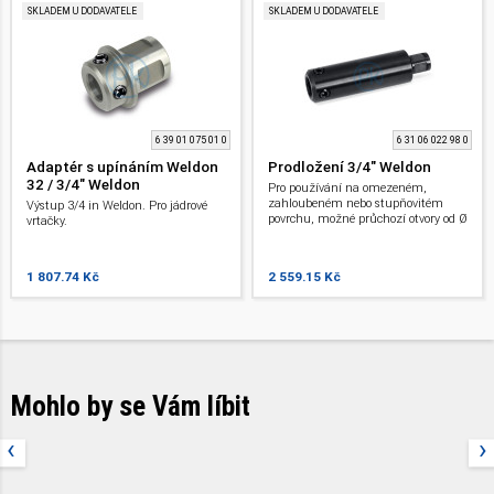
SKLADEM U DODAVATELE
SKLADEM U DODAVATELE
6 39 01 075 01 0
6 31 06 022 98 0
Adaptér s upínáním Weldon
Prodložení 3/4" Weldon
32 / 3/4" Weldon
Pro používání na omezeném,
zahloubeném nebo stupňovitém
Výstup 3/4 in Weldon. Pro jádrové
povrchu, možné průchozí otvory od Ø
vrtačky.
34 mm. Uchycení Weldon 3/4",
délka 100 mm.
1 807.74 Kč
2 559.15 Kč
Mohlo by se Vám líbit
‹
›