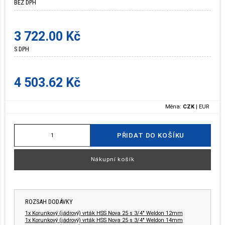
BEZ DPH
3 722.00 Kč
S DPH
4 503.62 Kč
Měna:
CZK
|
EUR
PŘIDAT DO KOŠÍKU
Nákupní košík
ROZSAH DODÁVKY
1x Korunkový (jádrový) vrták HSS Nova 25 s 3/4" Weldon 12mm
1x Korunkový (jádrový) vrták HSS Nova 25 s 3/4" Weldon 14mm