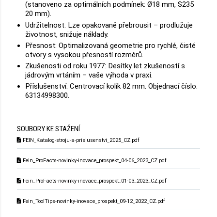
(stanoveno za optimálních podmínek: Ø18 mm, S235
20 mm).
Udržitelnost: Lze opakovaně přebrousit – prodlužuje
životnost, snižuje náklady.
Přesnost: Optimalizovaná geometrie pro rychlé, čisté
otvory s vysokou přesností rozměrů.
Zkušenosti od roku 1977: Desítky let zkušeností s
jádrovým vrtáním – vaše výhoda v praxi.
Příslušenství: Centrovací kolík 82 mm. Objednací číslo:
63134998300.
SOUBORY KE STAŽENÍ
FEIN_Katalog-stroju-a-prislusenstvi_2025_CZ.pdf
Fein_ProFacts-novinky-inovace_prospekt_04-06_2023_CZ.pdf
Fein_ProFacts-novinky-inovace_prospekt_01-03_2023_CZ.pdf
Fein_ToolTips-novinky-inovace_prospekt_09-12_2022_CZ.pdf