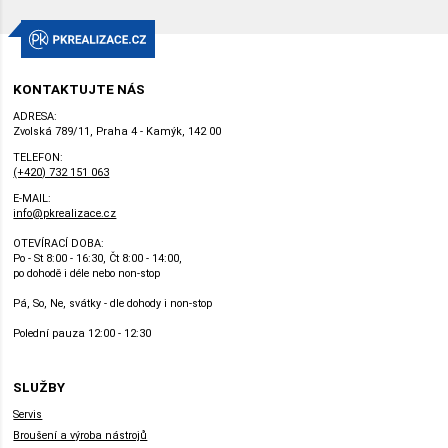
KONTAKTUJTE NÁS
ADRESA:
Zvolská 789/11, Praha 4 - Kamýk, 142 00
TELEFON:
(+420) 732 151 063
E-MAIL:
info@pkrealizace.cz
OTEVÍRACÍ DOBA:
Po - St 8:00 - 16:30, Čt 8:00 - 14:00,
po dohodě i déle nebo non-stop
Pá, So, Ne, svátky - dle dohody i non-stop
Polední pauza 12:00 - 12:30
SLUŽBY
Servis
Broušení a výroba nástrojů