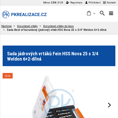
Měna:
CZK
|
EUR
Registrace
Přihlášení
Kontakt
Nástroje
Korunkové vrtáky
Korunkové vrtáky do kovu
Sada Best of korunkový (jádrový) vrták HSS Nova 25 s 3/4" Weldon 6+2-dílná
Sada jádrových vrtáků Fein HSS Nova 25 s 3/4
Weldon 6+2-dílná
FEIN