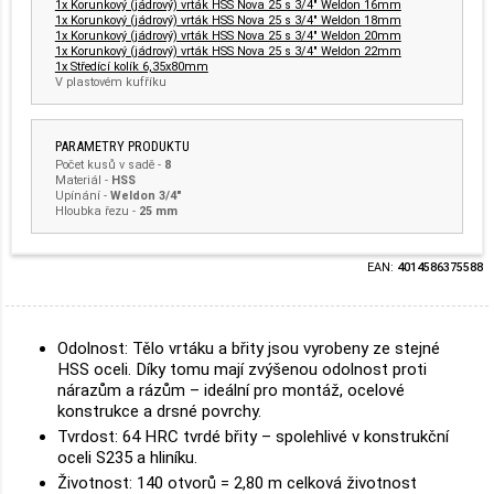
1x Korunkový (jádrový) vrták HSS Nova 25 s 3/4" Weldon 16mm
1x Korunkový (jádrový) vrták HSS Nova 25 s 3/4" Weldon 18mm
1x Korunkový (jádrový) vrták HSS Nova 25 s 3/4" Weldon 20mm
1x Korunkový (jádrový) vrták HSS Nova 25 s 3/4" Weldon 22mm
1x Středící kolík 6,35x80mm
V plastovém kufříku
PARAMETRY PRODUKTU
Počet kusů v sadě
-
8
Materiál
-
HSS
Upínání
-
Weldon 3/4"
Hloubka řezu -
25 mm
EAN:
4014586375588
Odolnost: Tělo vrtáku a břity jsou vyrobeny ze stejné
HSS oceli. Díky tomu mají zvýšenou odolnost proti
nárazům a rázům – ideální pro montáž, ocelové
konstrukce a drsné povrchy.
Tvrdost: 64 HRC tvrdé břity – spolehlivé v konstrukční
oceli S235 a hliníku.
Životnost: 140 otvorů = 2,80 m celková životnost