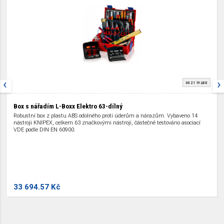
‹
›
00 21 19 LB E
Box s nářadím L-Boxx Elektro 63-dílný
Robustní box z plastu ABS odolného proti úderům a nárazům. Vybaveno 14
nástroji KNIPEX, celkem 63 značkovými nástroji, částečně testováno asociací
VDE podle DIN EN 60900.
33 694.57 Kč