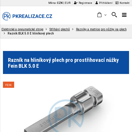
Měna:
CZK
|
EUR
Registrace
Přihlášení
Kontakt
Elektrické a pneumatické stroje
Stříhání plechů
Razníky a matrice pro nůžky na plech
Razník BLK 5.0 E hliníkový plech
Razník na hliníkový plech pro prostřihovací nůžky
Fein BLK 5.0 E
FEIN