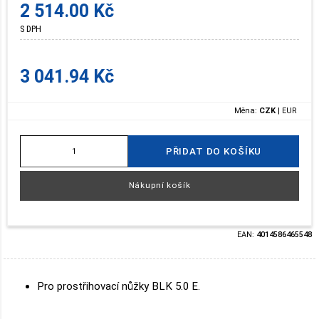
2 514.00 Kč
S DPH
3 041.94 Kč
Měna:
CZK
|
EUR
PŘIDAT DO KOŠÍKU
Nákupní košík
EAN:
4014586465548
Pro prostřihovací nůžky BLK 5.0 E.