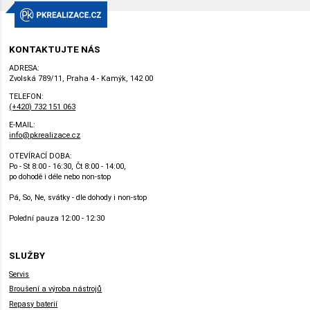
KONTAKTUJTE NÁS
ADRESA:
Zvolská 789/11, Praha 4 - Kamýk, 142 00
TELEFON:
(+420) 732 151 063
E-MAIL:
info@pkrealizace.cz
OTEVÍRACÍ DOBA:
Po - St 8:00 - 16:30, Čt 8:00 - 14:00,
po dohodě i déle nebo non-stop
Pá, So, Ne, svátky - dle dohody i non-stop
Polední pauza 12:00 - 12:30
SLUŽBY
Servis
Broušení a výroba nástrojů
Repasy baterií