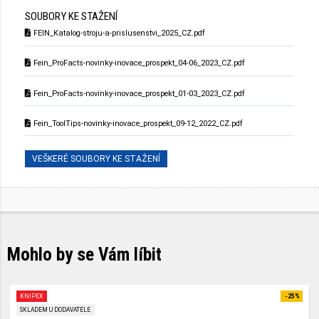
SOUBORY KE STAŽENÍ
FEIN_Katalog-stroju-a-prislusenstvi_2025_CZ.pdf
Fein_ProFacts-novinky-inovace_prospekt_04-06_2023_CZ.pdf
Fein_ProFacts-novinky-inovace_prospekt_01-03_2023_CZ.pdf
Fein_ToolTips-novinky-inovace_prospekt_09-12_2022_CZ.pdf
VEŠKERÉ SOUBORY KE STAŽENÍ
Mohlo by se Vám líbit
KNIPEX
-25%
SKLADEM U DODAVATELE