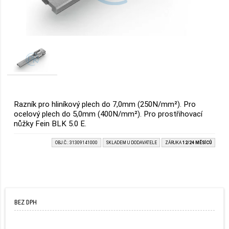
Razník pro hliníkový plech do 7,0mm (250N/mm²). Pro
ocelový plech do 5,0mm (400N/mm²). Pro prostřihovací
nůžky Fein BLK 5.0 E.
OBJ.Č.: 31309141000
SKLADEM U DODAVATELE
ZÁRUKA
12/24 MĚSÍCŮ
BEZ DPH