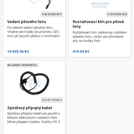
9 06 06 002 00 9
6 33 05 006 00 8
Vedení pilového listu
Roztahovací klín pro pilové
listy
Pro přesné vedení pilového listu.
Vhodné pro trubky do průměru 325
Roztahovací klín zabranuje vzpříčení
mm při použití plátku o minimální
pilového listu. Určen pro přímočaré
délce 530 mm. Pro přímočaré pily
pily na trubky Fein.
Fein.
10 425.36 Kč
415.03 Kč
SKLADEM U DODAVATELE
3 07 07 157 03 5
Spirálový přípojný kabel
Spirálový přípojný kabel pro použití s
lehkým elektrickým nářadím Fein.
Síťové připojení kabelu. Kvality HO 5
RN 2 x 1.