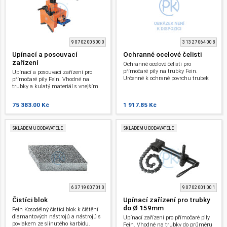
9 07 02 005 00 0
3 13 27 064 00 8
Upínací a posouvací
Ochranné ocelové čelisti
zařízení
Ochranné ocelové čelisti pro
přímočaré pily na trubky Fein.
Upínací a posouvací zařízení pro
Určenné k ochraně povrchu trubek
přímočaré pily Fein. Vhodné na
před poškozením. Jsou zapotřebí 4
trubky a kulatý materiál s vnejším
kusy.
průměrem od 80 do 400 mm. (Š x H
x V) 280 x 285 x 395 mm.
75 383.00 Kč
1 917.85 Kč
SKLADEM U DODAVATELE
SKLADEM U DODAVATELE
6 37 19 007 01 0
9 07 02 001 00 1
Čistíci blok
Upínací zařízení pro trubky
do Ø 159mm
Fein Kosodélný čistíci blok k čištění
diamantových nástrojů a nástrojů s
Upínací zařízení pro přímočaré pily
povlakem ze slinutého karbidu.
Fein. Vhodné na trubky do průměru