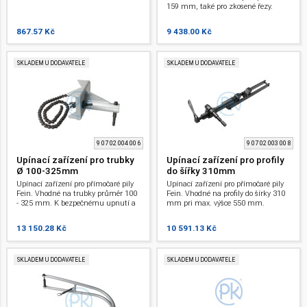
159 mm, také pro zkosené řezy.
867.57 Kč
9 438.00 Kč
SKLADEM U DODAVATELE
SKLADEM U DODAVATELE
9 07 02 004 00 6
9 07 02 003 00 8
Upínací zařízení pro trubky
Upínací zařízení pro profily
Ø 100-325mm
do šířky 310mm
Upínací zařízení pro přímočaré pily
Upínací zařízení pro přímočaré pily
Fein. Vhodné na trubky průměr 100
Fein. Vhodné na profily do šírky 310
- 325 mm. K bezpečnému upnutí a
mm pri max. výšce 550 mm.
řezání trubek a kruhových materiálů
do průměru 400 mm.
13 150.28 Kč
10 591.13 Kč
SKLADEM U DODAVATELE
SKLADEM U DODAVATELE