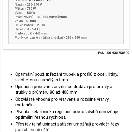
Napětí
-
230-240 V
Příkon
-
750 W
Výkon
-
480 W
Počet zdvihů
-
100-350 zdvihů/min
Zdvih
-
60 mm
Délka kabelu
-
2.5 m
Hmotnost
-
6.4 kg
Trubky do Ø -
440 mm
Profily do rozměry (šířka x výška) -
290 x 550 mm
EAN:
4014586858500
Optimální použití: řezání trubek a profilů z oceli, litiny,
sklobetonu a umělých hmot.
Upínací a posuvné zařízení se dodává pro profily a
trubky o průměru 80 až 400 mm.
Obzvláště vhodná pro vrstvené a rozdílné vrstvy
materiálu.
Plynulá elektronická regulace počtu zdvihů umožňuje
optimální řeznou rychlost.
Přestavitelná upínací zařízení umožňují provádět řezy
pod uhlem do 45°.