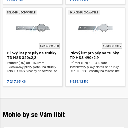
trubky.
trubky.
SKLADEM U DODAVATELE
SKLADEM U DODAVATELE
6 35 03 096 01 8
6 35 03 097 01 2
Pilový list pro pily na trubky
Pilový list pro pily na trubky
TD HSS 320x2,2
TD HSS 490x2,9
Průměr (DN) 80 - 150 mm.
Průměr (DN) 80 - 300 mm.
Tvrdokovový pilový plátek na trubky
Tvrdokovový pilový plátek na trubky
Fein TD HSS. Vhodný na tažené lité
Fein TD HSS. Vhodný na tažené lité
trubky, také s cementovou vyzdívkou
trubky, také s cementovou vyzdívkou
a trubky s šedé litiny. Vhodné pro
a trubky s šedé litiny. Vhodné pro
7 217.65 Kč
9 525.12 Kč
mokré a suché řezy. Pro pily na
mokré a suché řezy. Pro pily na
trubky.
trubky.
Mohlo by se Vám líbit