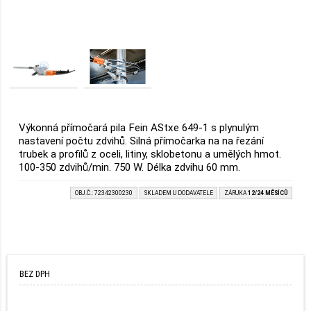
Výkonná přímočará pila Fein AStxe 649-1 s plynulým
nastavení počtu zdvihů. Silná přímočarka na na řezání
trubek a profilů z oceli, litiny, sklobetonu a umělých hmot.
100-350 zdvihů/min. 750 W. Délka zdvihu 60 mm.
OBJ.Č.: 72342300230
SKLADEM U DODAVATELE
ZÁRUKA
12/24 MĚSÍCŮ
BEZ DPH