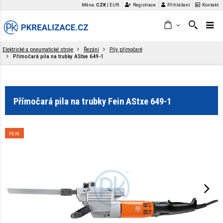
Měna:
CZK
|
EUR
Registrace
Přihlášení
Kontakt
Elektrické a pneumatické stroje
Řezání
Pily přímočaré
Přímočará pila na trubky AStxe 649-1
Přímočará pila na trubky Fein AStxe 649-1
FEIN