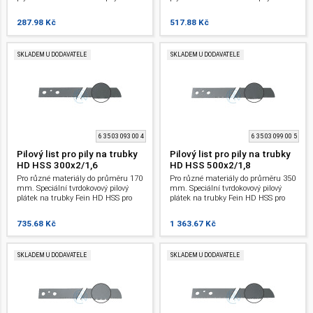
trubky.
trubky.
287.98 Kč
517.88 Kč
SKLADEM U DODAVATELE
SKLADEM U DODAVATELE
6 35 03 093 00 4
6 35 03 099 00 5
Pilový list pro pily na trubky
Pilový list pro pily na trubky
HD HSS 300x2/1,6
HD HSS 500x2/1,8
Pro různé materiály do průměru 170
Pro různé materiály do průměru 350
mm. Speciální tvrdokovový pilový
mm. Speciální tvrdokovový pilový
plátek na trubky Fein HD HSS pro
plátek na trubky Fein HD HSS pro
ocel. Na neželezné kovy a ocel 400
ocel. Na neželezné kovy a ocel 400
N/mm a litinu. 300 mm. Pro pily na
N/mm a litinu. 500 mm. Pro pily na
735.68 Kč
1 363.67 Kč
trubky.
trubky.
SKLADEM U DODAVATELE
SKLADEM U DODAVATELE