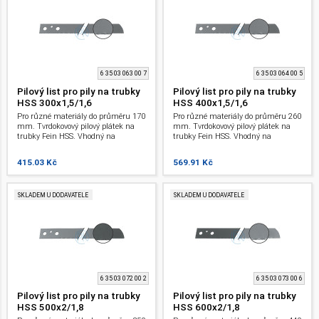
6 35 03 063 00 7
6 35 03 064 00 5
Pilový list pro pily na trubky
Pilový list pro pily na trubky
HSS 300x1,5/1,6
HSS 400x1,5/1,6
Pro různé materiály do průměru 170
Pro různé materiály do průměru 260
mm. Tvrdokovový pilový plátek na
mm. Tvrdokovový pilový plátek na
trubky Fein HSS. Vhodný na
trubky Fein HSS. Vhodný na
neželezné kovy a ocel 400 N/mm a
neželezné kovy a ocel 400 N/mm a
litinu. 300 mm. Pro pily na trubky.
litinu. 400 mm. Pro pily na trubky.
415.03 Kč
569.91 Kč
SKLADEM U DODAVATELE
SKLADEM U DODAVATELE
6 35 03 072 00 2
6 35 03 073 00 6
Pilový list pro pily na trubky
Pilový list pro pily na trubky
HSS 500x2/1,8
HSS 600x2/1,8