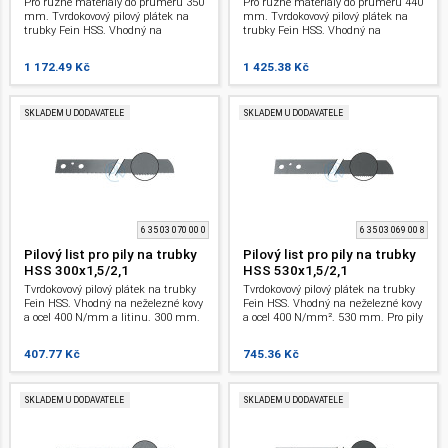
Pro různé materiály do průměru 350
Pro různé materiály do průměru 440
mm. Tvrdokovový pilový plátek na
mm. Tvrdokovový pilový plátek na
trubky Fein HSS. Vhodný na
trubky Fein HSS. Vhodný na
neželezné kovy a ocel 400 N/mm a
neželezné kovy a ocel 400 N/mm a
litinu. 500 mm. Pro pily na trubky.
litinu. 600 mm. Pro pily na trubky.
1 172.49 Kč
1 425.38 Kč
SKLADEM U DODAVATELE
SKLADEM U DODAVATELE
6 35 03 070 00 0
6 35 03 069 00 8
Pilový list pro pily na trubky
Pilový list pro pily na trubky
HSS 300x1,5/2,1
HSS 530x1,5/2,1
Tvrdokovový pilový plátek na trubky
Tvrdokovový pilový plátek na trubky
Fein HSS. Vhodný na neželezné kovy
Fein HSS. Vhodný na neželezné kovy
a ocel 400 N/mm a litinu. 300 mm.
a ocel 400 N/mm². 530 mm. Pro pily
Pro pily na trubky.
na trubky.
407.77 Kč
745.36 Kč
SKLADEM U DODAVATELE
SKLADEM U DODAVATELE