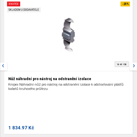
KNIPEX
-25%
SKLADEM U DODAVATELE
‹
›
16 49 150
Nůž náhradní pro nástroj na odstranění izolace
Knipex Náhradní nůž pro nástroj na odstranění izolace k odstraňování plášťů
kabelů kruhového průřezu.
1 834.97 Kč