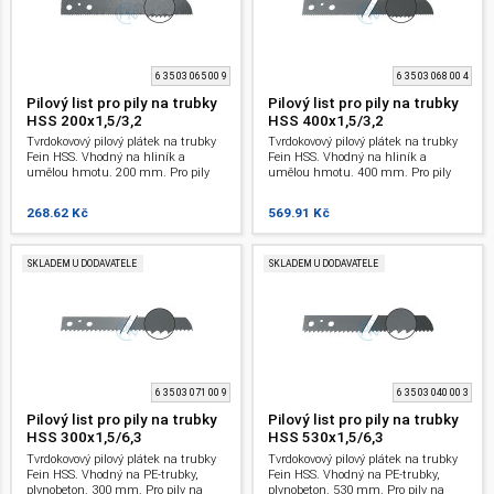
6 35 03 065 00 9
6 35 03 068 00 4
Pilový list pro pily na trubky
Pilový list pro pily na trubky
HSS 200x1,5/3,2
HSS 400x1,5/3,2
Tvrdokovový pilový plátek na trubky
Tvrdokovový pilový plátek na trubky
Fein HSS. Vhodný na hliník a
Fein HSS. Vhodný na hliník a
umělou hmotu. 200 mm. Pro pily
umělou hmotu. 400 mm. Pro pily
na trubky.
na trubky.
268.62 Kč
569.91 Kč
SKLADEM U DODAVATELE
SKLADEM U DODAVATELE
6 35 03 071 00 9
6 35 03 040 00 3
Pilový list pro pily na trubky
Pilový list pro pily na trubky
HSS 300x1,5/6,3
HSS 530x1,5/6,3
Tvrdokovový pilový plátek na trubky
Tvrdokovový pilový plátek na trubky
Fein HSS. Vhodný na PE-trubky,
Fein HSS. Vhodný na PE-trubky,
plynobeton. 300 mm. Pro pily na
plynobeton. 530 mm. Pro pily na