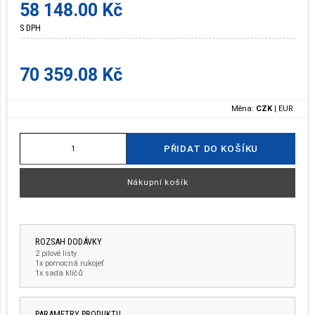
58 148.00 Kč
S DPH
70 359.08 Kč
Měna:
CZK
|
EUR
PŘIDAT DO KOŠÍKU
Nákupní košík
ROZSAH DODÁVKY
2 pilové listy
1x pomocná rukojeť
1x sada klíčů
PARAMETRY PRODUKTU