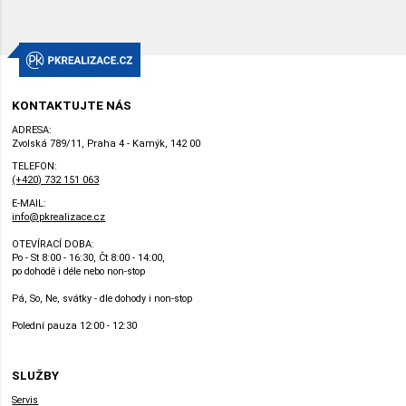
KONTAKTUJTE NÁS
ADRESA:
Zvolská 789/11, Praha 4 - Kamýk, 142 00
TELEFON:
(+420) 732 151 063
E-MAIL:
info@pkrealizace.cz
OTEVÍRACÍ DOBA:
Po - St 8:00 - 16:30, Čt 8:00 - 14:00,
po dohodě i déle nebo non-stop
Pá, So, Ne, svátky - dle dohody i non-stop
Polední pauza 12:00 - 12:30
SLUŽBY
Servis