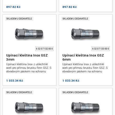
Průměr upínacího otvoru: 8 mm.
Průměr upínacího otvoru: 6,35 mm.
897.82 Kč
897.82 Kč
SKLADEM U DODAVATELE
SKLADEM U DODAVATELE
6 32 07 132 00 0
6 32 07 133 00 0
Upínací kleština Inox GSZ
Upínací kleština Inox GSZ
3mm
6mm
Upínací kleština Inox z ušlechtilé
Upínací kleština Inox z ušlechtilé
oceli pro přímou brusku Fein GSZ. S
oceli pro přímou brusku Fein GSZ. S
obvodovým páskem na ochranu
obvodovým páskem na ochranu
obrobku a pro zabránění sklouznutí
obrobku a pro zabránění sklouznutí
klíče při výměně nástroje. Průměr
klíče při výměně nástroje. Průměr
1 033.34 Kč
1 033.34 Kč
upínacího otvoru: 3 mm.
upínacího otvoru: 6 mm.
SKLADEM U DODAVATELE
SKLADEM U DODAVATELE