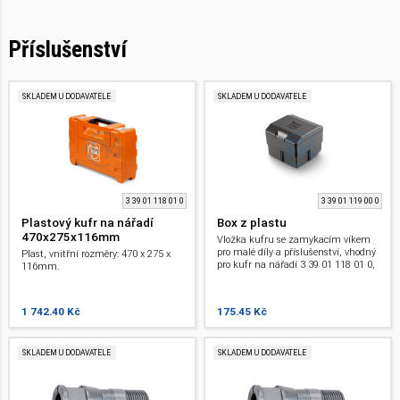
Příslušenství
SKLADEM U DODAVATELE
SKLADEM U DODAVATELE
3 39 01 118 01 0
3 39 01 119 00 0
Plastový kufr na nářadí
Box z plastu
470x275x116mm
Vložka kufru se zamykacím víkem
pro malé díly a příslušenství, vhodný
Plast, vnitřní rozměry: 470 x 275 x
pro kufr na nářadí 3 39 01 118 01 0,
116mm.
max. 5 ks/kufr.
1 742.40 Kč
175.45 Kč
SKLADEM U DODAVATELE
SKLADEM U DODAVATELE