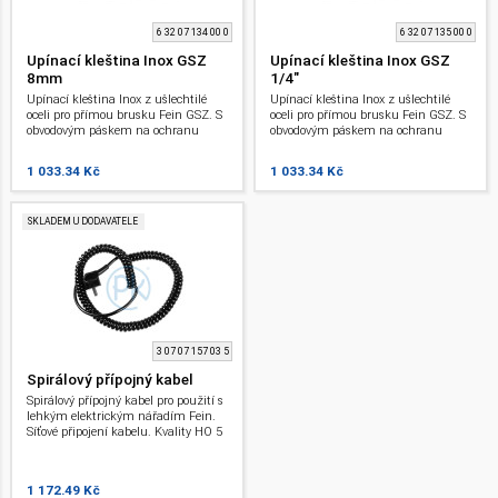
6 32 07 134 00 0
6 32 07 135 00 0
Upínací kleština Inox GSZ
Upínací kleština Inox GSZ
8mm
1/4"
Upínací kleština Inox z ušlechtilé
Upínací kleština Inox z ušlechtilé
oceli pro přímou brusku Fein GSZ. S
oceli pro přímou brusku Fein GSZ. S
obvodovým páskem na ochranu
obvodovým páskem na ochranu
obrobku a pro zabránění sklouznutí
obrobku a pro zabránění sklouznutí
klíče při výměně nástroje. Průměr
klíče při výměně nástroje. Průměr
1 033.34 Kč
1 033.34 Kč
upínacího otvoru: 8 mm.
upínacího otvoru: 6,35 mm.
SKLADEM U DODAVATELE
3 07 07 157 03 5
Spirálový přípojný kabel
Spirálový přípojný kabel pro použití s
lehkým elektrickým nářadím Fein.
Síťové připojení kabelu. Kvality HO 5
RN 2 x 1.
1 172.49 Kč