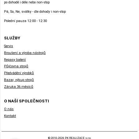
po dohodě i déle nebo non-stop
Pá, So, Ne, svátky - dle dohody i non-stop
Polední pauza 12:00 - 12:30
SLUŽBY
Servis
Broušení a výroba nástrojů
Repasy baterií
Půjčovna strojů
Předvádění výrobků
Bazar, výkup strojů
Záruka 36 měsíců
O NAŠÍ SPOLEČNOSTI
O nás
Kontakt
© 2010-2026 PK REALIZACE s.r.o.