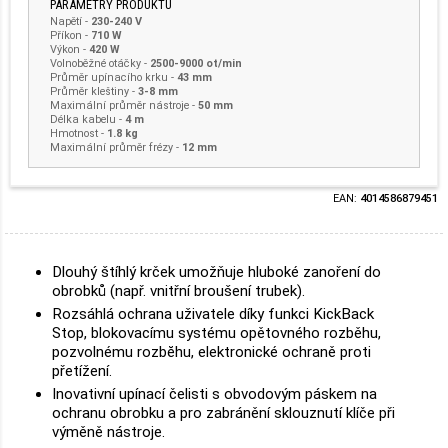
PARAMETRY PRODUKTU
Napětí
-
230-240 V
Příkon
-
710 W
Výkon
-
420 W
Volnoběžné otáčky
-
2500-9000 ot/min
Průměr upínacího krku
-
43 mm
Průměr kleštiny
-
3-8 mm
Maximální průměr nástroje
-
50 mm
Délka kabelu
-
4 m
Hmotnost
-
1.8 kg
Maximální průměr frézy -
12 mm
EAN:
4014586879451
Dlouhý štíhlý krček umožňuje hluboké zanoření do
obrobků (např. vnitřní broušení trubek).
Rozsáhlá ochrana uživatele díky funkci KickBack
Stop, blokovacímu systému opětovného rozběhu,
pozvolnému rozbĕhu, elektronické ochraně proti
přetížení.
Inovativní upínací čelisti s obvodovým páskem na
ochranu obrobku a pro zabránění sklouznutí klíče při
výměně nástroje.