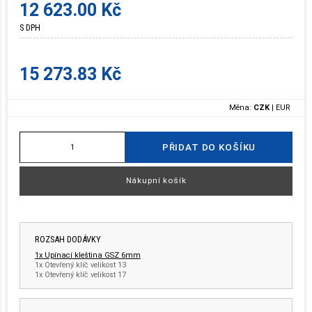
12 623.00 Kč
S DPH
15 273.83 Kč
Měna:
CZK
|
EUR
PŘIDAT DO KOŠÍKU
Nákupní košík
ROZSAH DODÁVKY
1x Upínací kleština GSZ 6mm
1x Otevřený klíč velikost 13
1x Otevřený klíč velikost 17