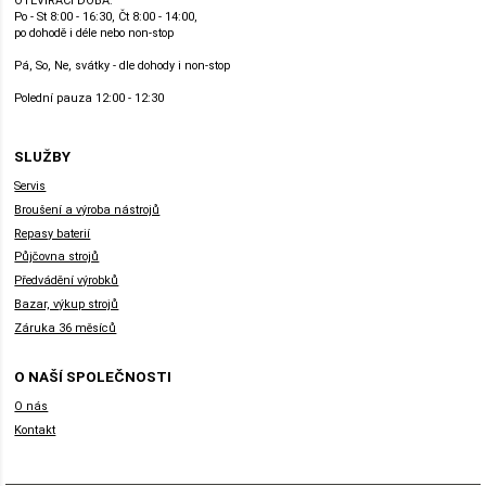
OTEVÍRACÍ DOBA:
Po - St 8:00 - 16:30, Čt 8:00 - 14:00,
po dohodě i déle nebo non-stop
Pá, So, Ne, svátky - dle dohody i non-stop
Polední pauza 12:00 - 12:30
SLUŽBY
Servis
Broušení a výroba nástrojů
Repasy baterií
Půjčovna strojů
Předvádění výrobků
Bazar, výkup strojů
Záruka 36 měsíců
O NAŠÍ SPOLEČNOSTI
O nás
Kontakt