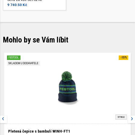
9 740.50 Kč
Mohlo by se Vám líbit
FESTOOL
-15%
SKLADEM U DODAVATELE
‹
›
577832
Pletená čepice s bambulí WINH-FT1