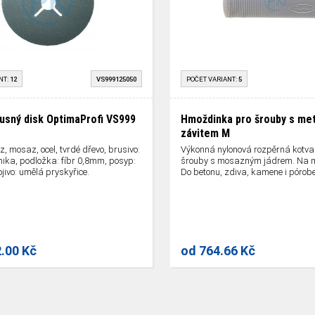
NT:
12
VS999125050
POČET VARIANT:
5
rusný disk OptimaProfi VS999
Hmoždinka pro šrouby s me
závitem M
ez, mosaz, ocel, tvrdé dřevo, brusivo:
Výkonná nylonová rozpěrná kotva
ka, podložka: fíbr 0,8mm, posyp:
šrouby s mosazným jádrem. Na me
jivo: umělá pryskyřice.
Do betonu, zdiva, kamene i pórobe
2.00 Kč
od
764.66 Kč