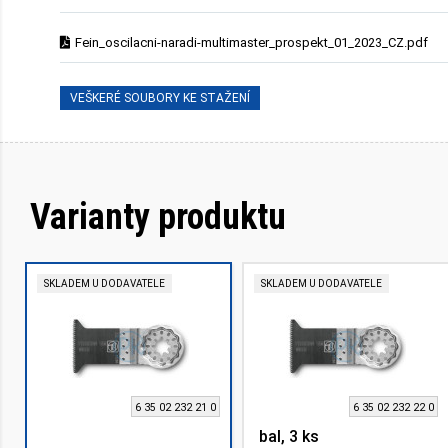
Fein_oscilacni-naradi-multimaster_prospekt_01_2023_CZ.pdf
VEŠKERÉ SOUBORY KE STAŽENÍ
Varianty produktu
SKLADEM U DODAVATELE
SKLADEM U DODAVATELE
6 35 02 232 21 0
6 35 02 232 22 0
bal, 3 ks