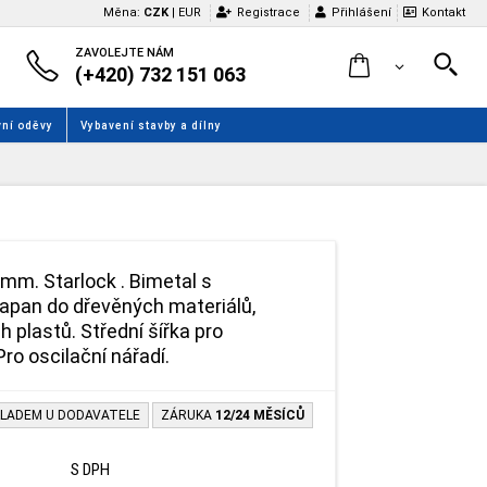
Měna:
CZK
|
EUR
Registrace
Přihlášení
Kontakt
ZAVOLEJTE NÁM
(+420) 732 151 063
ní oděvy
Vybavení stavby a dílny
 mm. Starlock . Bimetal s
pan do dřevěných materiálů,
 plastů. Střední šířka pro
ro oscilační nářadí.
LADEM U DODAVATELE
ZÁRUKA
12/24 MĚSÍCŮ
S DPH