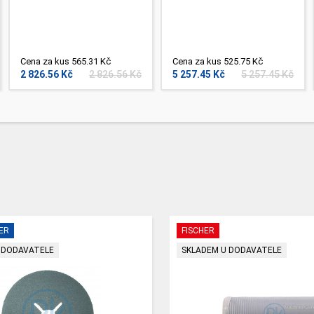
Cena za kus 565.31 Kč
Cena za kus 525.75 Kč
2 826.56 Kč
2 826.56 Kč
5 257.45 Kč
5 257.45 Kč
ER
FISCHER
 DODAVATELE
SKLADEM U DODAVATELE