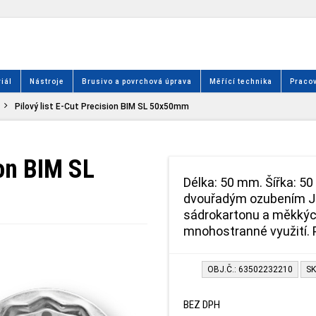
iál
Nástroje
Brusivo a povrchová úprava
Měřící technika
Pracov
Pilový list E-Cut Precision BIM SL 50x50mm
ion BIM SL
Délka: 50 mm. Šířka: 50
dvouřadým ozubením Ja
sádrokartonu a měkkých
mnohostranné využití. P
OBJ.Č.: 63502232210
SK
BEZ DPH