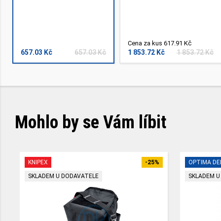
Cena za kus 617.91 Kč
657.03 Kč
657.03 Kč
1 853.72 Kč
1 853.72 Kč
Mohlo by se Vám líbit
KNIPEX
-25%
OPTIMA DE
SKLADEM U DODAVATELE
SKLADEM U