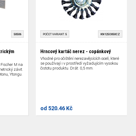
50506
POČET VARIANT:
5
KN125O050CZ
trickým
Hrncový kartáč nerez - copánkový
Vhodné pro očištění nerezavějsících ocelí, které
se používají i v prostředí vyžadujícím vysokou
 Fischer M na
čistotu produktu. Drát: 0,5 mm.
trický závit.
tonu, Ytongu.
od
520.46 Kč