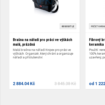
00 50 50 T LE
POČET VARIA
Brašna na nářadí pro práci ve výškách
Fíbrový b
malá, prázdná
keramika
Malá brašna na nářadí Knipex pro práci ve
Použití: ner
výškách. Organizér, který chrání a organizuje
100% kerami
nářadí a příslušenství.
uzavřený, po
2 884.04 Kč
3 845.38 Kč
od
1 22