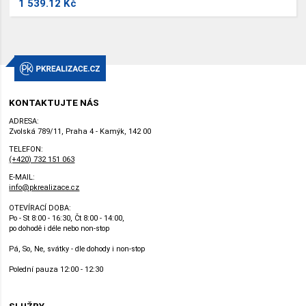
1 539.12 Kč
KONTAKTUJTE NÁS
ADRESA:
Zvolská 789/11, Praha 4 - Kamýk, 142 00
TELEFON:
(+420) 732 151 063
E-MAIL:
info@pkrealizace.cz
OTEVÍRACÍ DOBA:
Po - St 8:00 - 16:30, Čt 8:00 - 14:00,
po dohodě i déle nebo non-stop
Pá, So, Ne, svátky - dle dohody i non-stop
Polední pauza 12:00 - 12:30