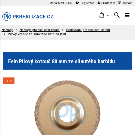
Měna:
CZK
|
EUR
Registrace
Přihlášení
Kontakt
Nástroje
Nástroje pro oscilační nářadí
Oddělování pro oscilační nářadí
Pilový kotouč ze slinutého karbidu Ø80
Fein Pilový kotouč 80 mm ze slinutého karbidu
FEIN