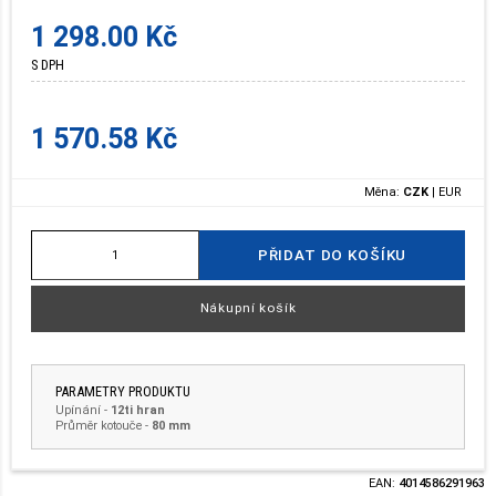
1 298.00 Kč
S DPH
1 570.58 Kč
Měna:
CZK
|
EUR
PŘIDAT DO KOŠÍKU
Nákupní košík
PARAMETRY PRODUKTU
Upínání
-
12ti hran
Průměr kotouče
-
80 mm
EAN:
4014586291963