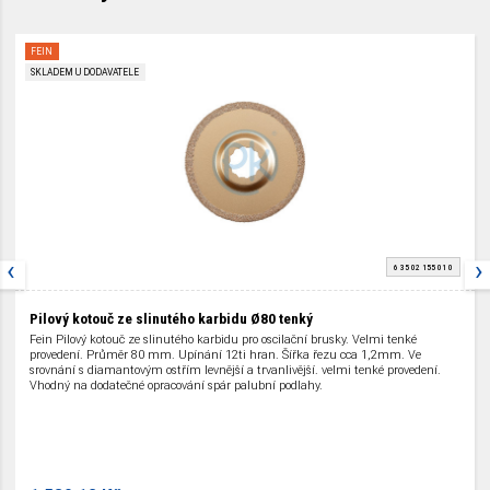
FEIN
SKLADEM U DODAVATELE
‹
›
6 35 02 155 01 0
Pilový kotouč ze slinutého karbidu Ø80 tenký
Fein Pilový kotouč ze slinutého karbidu pro oscilační brusky. Velmi tenké
provedení. Průměr 80 mm. Upínání 12ti hran. Šířka řezu cca 1,2mm. Ve
srovnání s diamantovým ostřím levnější a trvanlivější. velmi tenké provedení.
Vhodný na dodatečné opracování spár palubní podlahy.