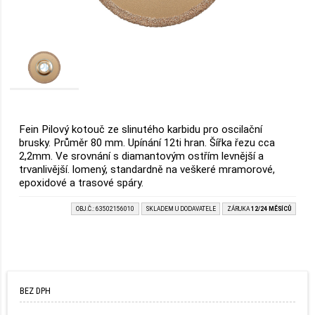
Fein Pilový kotouč ze slinutého karbidu pro oscilační
brusky. Průměr 80 mm. Upínání 12ti hran. Šířka řezu cca
2,2mm. Ve srovnání s diamantovým ostřím levnější a
trvanlivější. lomený, standardně na veškeré mramorové,
epoxidové a trasové spáry.
OBJ.Č.: 63502156010
SKLADEM U DODAVATELE
ZÁRUKA
12/24 MĚSÍCŮ
BEZ DPH