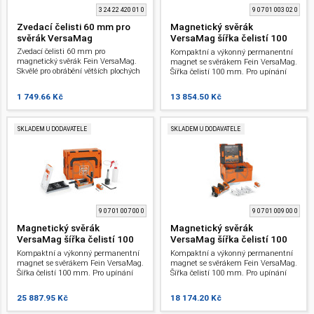
3 24 22 420 01 0
9 07 01 003 02 0
Zvedací čelisti 60 mm pro
Magnetický svěrák
svěrák VersaMag
VersaMag šířka čelistí 100
mm
Zvedací čelisti 60 mm pro
Kompaktní a výkonný permanentní
magnetický svěrák Fein VersaMag.
magnet se svěrákem Fein VersaMag.
Skvělé pro obrábění větších plochých
Šířka čelistí 100 mm. Pro upínání
a kruhových materiálů do průměru
různých součástí na magnetické
až 100 mm.
povrchy bez nářadí. Svěrák s
1 749.66 Kč
13 854.50 Kč
permanentním magnetem.
SKLADEM U DODAVATELE
SKLADEM U DODAVATELE
9 07 01 007 00 0
9 07 01 009 00 0
Magnetický svěrák
Magnetický svěrák
VersaMag šířka čelistí 100
VersaMag šířka čelistí 100
mm Sada jádrové vrtáky
mm Sada upínacího stolu
Kompaktní a výkonný permanentní
Kompaktní a výkonný permanentní
MK3
magnet se svěrákem Fein VersaMag.
magnet se svěrákem Fein VersaMag.
Šířka čelistí 100 mm. Pro upínání
Šířka čelistí 100 mm. Pro upínání
různých součástí na magnetické
různých součástí na magnetické
povrchy bez nářadí. Se sadou pro
povrchy bez nářadí. Se sadou
25 887.95 Kč
18 174.20 Kč
jádrové vrtání pro práci na stolních,
upínacího stolu FEIN VersaMAG
stojanových vrtačkách.
včetně hliníkových ochranných