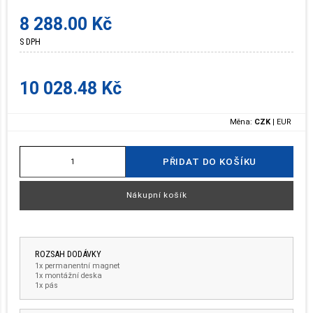
8 288.00 Kč
S DPH
10 028.48 Kč
Měna:
CZK
|
EUR
PŘIDAT DO KOŠÍKU
Nákupní košík
ROZSAH DODÁVKY
1x permanentní magnet
1x montážní deska
1x pás