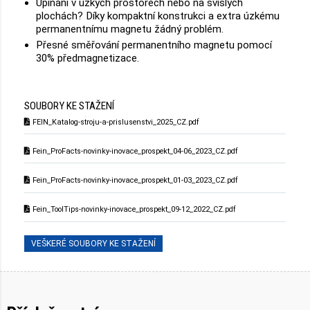
Upínání v úzkých prostorech nebo na svislých
plochách? Díky kompaktní konstrukci a extra úzkému
permanentnímu magnetu žádný problém.
Přesné směřování permanentního magnetu pomocí
30% předmagnetizace.
SOUBORY KE STAŽENÍ
FEIN_Katalog-stroju-a-prislusenstvi_2025_CZ.pdf
Fein_ProFacts-novinky-inovace_prospekt_04-06_2023_CZ.pdf
Fein_ProFacts-novinky-inovace_prospekt_01-03_2023_CZ.pdf
Fein_ToolTips-novinky-inovace_prospekt_09-12_2022_CZ.pdf
VEŠKERÉ SOUBORY KE STAŽENÍ