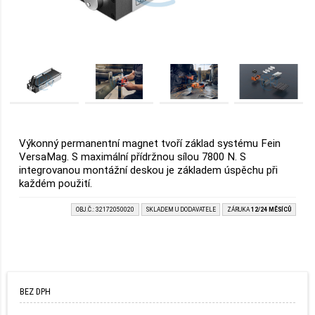
Výkonný permanentní magnet tvoří základ systému Fein
VersaMag. S maximální přídržnou sílou 7800 N. S
integrovanou montážní deskou je základem úspěchu při
každém použití.
OBJ.Č.: 32172050020
SKLADEM U DODAVATELE
ZÁRUKA
12/24 MĚSÍCŮ
BEZ DPH