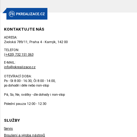
KONTAKTUJTE NÁS
ADRESA:
Zvolská 789/11, Praha 4 - Kamýk, 142 00
TELEFON:
(+420) 732 151 063
E-MAIL:
info@pkrealizace.cz
OTEVÍRACÍ DOBA:
Po - St 8:00 - 16:30, Čt 8:00 - 14:00,
po dohodě i déle nebo non-stop
Pá, So, Ne, svátky - dle dohody i non-stop
Polední pauza 12:00 - 12:30
SLUŽBY
Servis
Broušení a výroba nástrojů