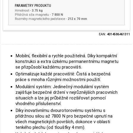
PARAMETRY PRODUKTU
Hmotnost
-
3.75 kg
Přídržná síla magnetu -
7 800 N
Rozměry magnetického podstavce -
212 x 70 mm
EAN:
4014586461311
Mobilní, flexibilní a rychle použitelná. Díky kompaktní
konstrukci a extra úzkému permanentnímu magnetu
se přizpůsobí každému pracovišti.
Optimalizuje každé pracoviště: Čistá a bezpečná
práce s mnoha různými možnostmi použití.
Modulární systém: Jedinečný modulární systém
zajišťuje bezpečné držení v nejrůznějších pracovních
situacích a lze jej průběžně rozšiřovat pomocí
vhodného příslušenství.
Díky inovativnímu dvourotorovému systému s
přídržnou silou až 7800 N pro bezpečné upnutí na
všech magnetických površích, dokonce v oblasti
tenkého plechu (od tloušťky 4 mm).