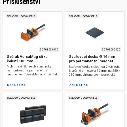
Příslušenství
SKLADEM U DODAVATELE
SKLADEM U DODAVATELE
9 07 01 003 01 0
9 07 01 005 02 0
Svěrák VersaMag šířka
Svařovací deska Ø 16 mm
čelistí 100 mm
pro permanentní magnet
VersaMag
Mobilní svěrák lze obratem ruky
Svařovací deska s dlouhou životností.
namontovat na permanentní
S průměrem otvoru 16 mm na 250 ×
magnet Fein VersaMag a přináší tak
250 mm. Určena pro magnetický
do světa upínací síly zcela nový
systém Fein VersaMag. Vysoká
rozměr flexibility. Šířka čelistí 100
ochrana povrchu díky plazmování a
6 446.88 Kč
7 418.51 Kč
mm.
s prefabrikovaným rozmístěním
vrtaných otvorů pro prvky Demmeler
a Siegmund.
SKLADEM U DODAVATELE
SKLADEM U DODAVATELE