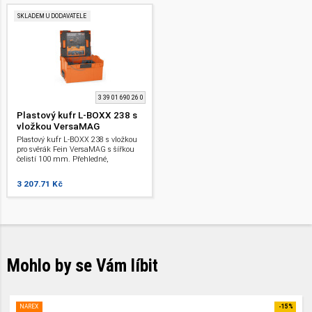
desek.
SKLADEM U DODAVATELE
3 39 01 690 26 0
Plastový kufr L-BOXX 238 s
vložkou VersaMAG
Plastový kufr L-BOXX 238 s vložkou
pro svěrák Fein VersaMAG s šířkou
čelistí 100 mm. Přehledné,
uspořádané a bezpečné uložení. Díky
vložce na drobné díly má veškeré
3 207.71 Kč
příslušenství své místo. Lze snadno
spojovat a stohovat.
Mohlo by se Vám líbit
NAREX
-15%