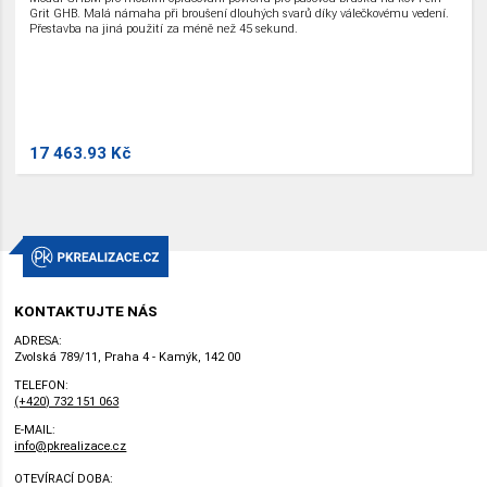
Grit GHB. Malá námaha při broušení dlouhých svarů díky válečkovému vedení.
Přestavba na jiná použití za méně než 45 sekund.
17 463.93 Kč
KONTAKTUJTE NÁS
ADRESA:
Zvolská 789/11, Praha 4 - Kamýk, 142 00
TELEFON:
(+420) 732 151 063
E-MAIL:
info@pkrealizace.cz
OTEVÍRACÍ DOBA: