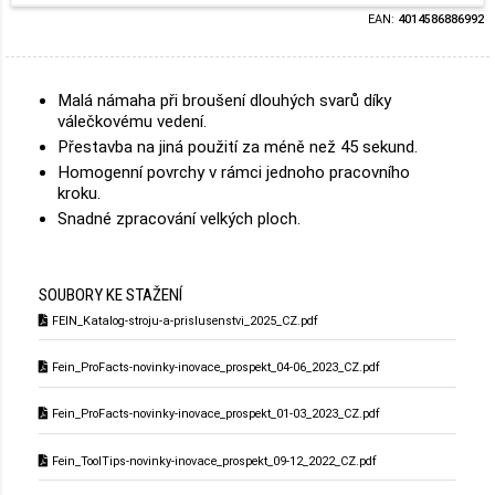
EAN:
4014586886992
Malá námaha při broušení dlouhých svarů díky
válečkovému vedení.
Přestavba na jiná použití za méně než 45 sekund.
Homogenní povrchy v rámci jednoho pracovního
kroku.
Snadné zpracování velkých ploch.
SOUBORY KE STAŽENÍ
FEIN_Katalog-stroju-a-prislusenstvi_2025_CZ.pdf
Fein_ProFacts-novinky-inovace_prospekt_04-06_2023_CZ.pdf
Fein_ProFacts-novinky-inovace_prospekt_01-03_2023_CZ.pdf
Fein_ToolTips-novinky-inovace_prospekt_09-12_2022_CZ.pdf