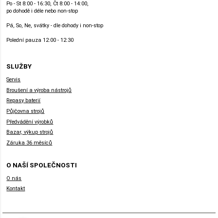
Po - St 8:00 - 16:30, Čt 8:00 - 14:00,
po dohodě i déle nebo non-stop
Pá, So, Ne, svátky - dle dohody i non-stop
Polední pauza 12:00 - 12:30
SLUŽBY
Servis
Broušení a výroba nástrojů
Repasy baterií
Půjčovna strojů
Předvádění výrobků
Bazar, výkup strojů
Záruka 36 měsíců
O NAŠÍ SPOLEČNOSTI
O nás
Kontakt