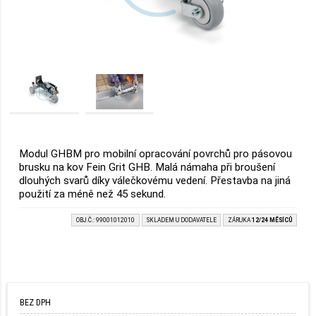
Modul GHBM pro mobilní opracování povrchů pro pásovou
brusku na kov Fein Grit GHB. Malá námaha při broušení
dlouhých svarů díky válečkovému vedení. Přestavba na jiná
použití za méně než 45 sekund.
OBJ.Č.: 99001012010
SKLADEM U DODAVATELE
ZÁRUKA
12/24 MĚSÍCŮ
BEZ DPH