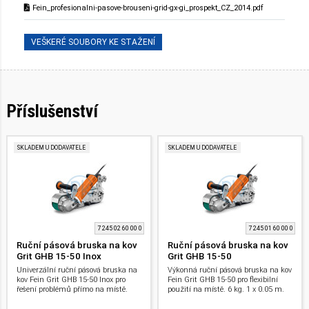
Fein_profesionalni-pasove-brouseni-grid-gx-gi_prospekt_CZ_2014.pdf
VEŠKERÉ SOUBORY KE STAŽENÍ
Příslušenství
SKLADEM U DODAVATELE
SKLADEM U DODAVATELE
7 245 02 60 00 0
7 245 01 60 00 0
Ruční pásová bruska na kov
Ruční pásová bruska na kov
Grit GHB 15-50 Inox
Grit GHB 15-50
Univerzální ruční pásová bruska na
Výkonná ruční pásová bruska na kov
kov Fein Grit GHB 15-50 Inox pro
Fein Grit GHB 15-50 pro flexibilní
řešení problémů přímo na místě.
použití na místě. 6 kg. 1 x 0.05 m.
Ideální pro zpracování nerezové oceli.
1500 W.
6 kg. 1 x 0.05 m. 1500 W.