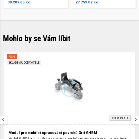
30 207.65 Kč
27 759.82 Kč
Mohlo by se Vám líbit
FEIN
SKLADEM U DODAVATELE
‹
›
9 90 01 012 01 0
Modul pro mobilní opracování povrchů Grit GHBM
Modul GHBM pro mobilní opracování povrchů pro pásovou brusku na kov Fein