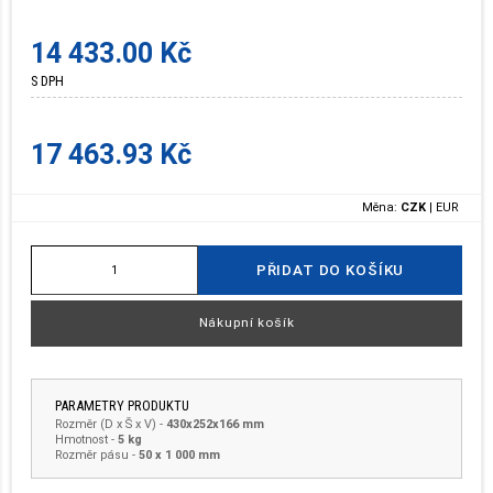
14 433.00 Kč
S DPH
17 463.93 Kč
Měna:
CZK
|
EUR
PŘIDAT DO KOŠÍKU
Nákupní košík
PARAMETRY PRODUKTU
Rozměr (D x Š x V)
-
430x252x166 mm
Hmotnost
-
5 kg
Rozměr pásu -
50 x 1 000 mm