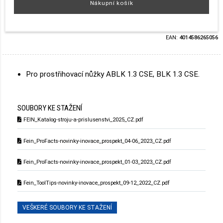
Nákupní košík
EAN:
4014586265056
Pro prostřihovací nůžky ABLK 1.3 CSE, BLK 1.3 CSE.
SOUBORY KE STAŽENÍ
FEIN_Katalog-stroju-a-prislusenstvi_2025_CZ.pdf
Fein_ProFacts-novinky-inovace_prospekt_04-06_2023_CZ.pdf
Fein_ProFacts-novinky-inovace_prospekt_01-03_2023_CZ.pdf
Fein_ToolTips-novinky-inovace_prospekt_09-12_2022_CZ.pdf
VEŠKERÉ SOUBORY KE STAŽENÍ