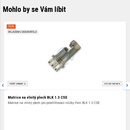
Mohlo by se Vám líbit
FEIN
SKLADEM U DODAVATELE
‹
›
POČET VARIANT:
2
3 01 09 169 00 9
Matrice na vlnitý plech BLK 1.3 CSE
Matrice na vlnitý plech pro prostřihovací nůžky Fein BLK 1.3 CSE.