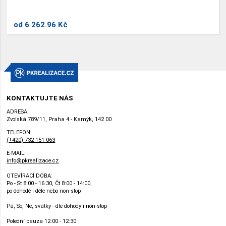
od
6 262.96 Kč
KONTAKTUJTE NÁS
ADRESA:
Zvolská 789/11, Praha 4 - Kamýk, 142 00
TELEFON:
(+420) 732 151 063
E-MAIL:
info@pkrealizace.cz
OTEVÍRACÍ DOBA:
Po - St 8:00 - 16:30, Čt 8:00 - 14:00,
po dohodě i déle nebo non-stop
Pá, So, Ne, svátky - dle dohody i non-stop
Polední pauza 12:00 - 12:30