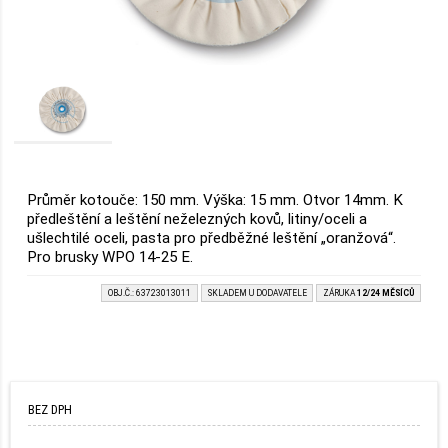
Průměr kotouče: 150 mm. Výška: 15 mm. Otvor 14mm. K
předleštění a leštění neželezných kovů, litiny/oceli a
ušlechtilé oceli, pasta pro předběžné leštění „oranžová“.
Pro brusky WPO 14-25 E.
OBJ.Č.: 63723013011
SKLADEM U DODAVATELE
ZÁRUKA
12/24 MĚSÍCŮ
BEZ DPH