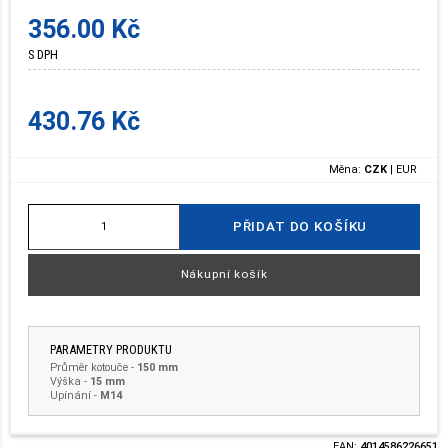
356.00 Kč
S DPH
430.76 Kč
Měna:
CZK
|
EUR
PŘIDAT DO KOŠÍKU
Nákupní košík
PARAMETRY PRODUKTU
Průměr kotouče
-
150 mm
Výška
-
15 mm
Upínání
-
M14
EAN:
4014586226651