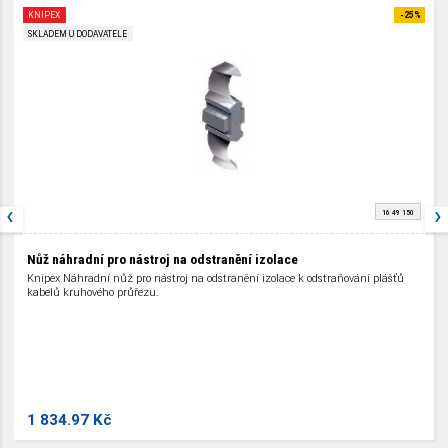
KNIPEX
-25%
SKLADEM U DODAVATELE
‹
›
16 49 150
Nůž náhradní pro nástroj na odstranění izolace
Knipex Náhradní nůž pro nástroj na odstranění izolace k odstraňování plášťů
kabelů kruhového průřezu.
1 834.97 Kč