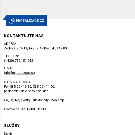
KONTAKTUJTE NÁS
ADRESA:
Zvolská 789/11, Praha 4 - Kamýk, 142 00
TELEFON:
(+420) 732 151 063
E-MAIL:
info@pkrealizace.cz
OTEVÍRACÍ DOBA:
Po - St 8:00 - 16:30, Čt 8:00 - 14:00,
po dohodě i déle nebo non-stop
Pá, So, Ne, svátky - dle dohody i non-stop
Polední pauza 12:00 - 12:30
SLUŽBY
Servis