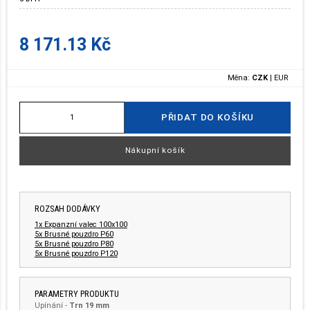
8 171.13 Kč
Měna:
CZK
|
EUR
PŘIDAT DO KOŠÍKU
Nákupní košík
ROZSAH DODÁVKY
1x Expanzní valec 100x100
5x Brusné pouzdro P60
5x Brusné pouzdro P80
5x Brusné pouzdro P120
PARAMETRY PRODUKTU
Upínání
-
Trn 19 mm