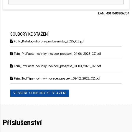
EAN:
4014586306704
SOUBORY KE STAŽENÍ
FEIN_Katalog-stroju-a-prislusenstvi_2025_CZ.pdf
Fein_ProFacts-novinky-inovace_prospekt_04-06_2023_CZ.pdf
Fein_ProFacts-novinky-inovace_prospekt_01-03_2023_CZ.pdf
Fein_ToolTips-novinky-inovace_prospekt_09-12_2022_CZ.pdf
VEŠKERÉ SOUBORY KE STAŽENÍ
Příslušenství