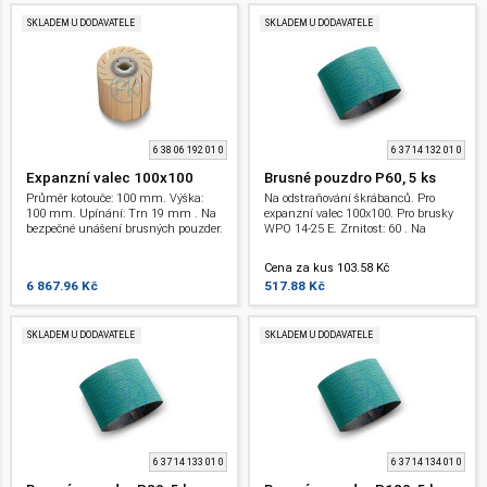
SKLADEM U DODAVATELE
SKLADEM U DODAVATELE
6 38 06 192 01 0
6 37 14 132 01 0
Expanzní valec 100x100
Brusné pouzdro P60, 5 ks
Průměr kotouče: 100 mm. Výška:
Na odstraňování škrábanců. Pro
100 mm. Upínání: Trn 19 mm . Na
expanzní valec 100x100. Pro brusky
bezpečné unášení brusných pouzder.
WPO 14-25 E. Zrnitost: 60 . Na
Bez vibrací. Pro brusky WPO 14-25 E.
odstraňování lehkých svarů i hodně
hlubokých škrábanců a okují
Cena za kus 103.58 Kč
6 867.96 Kč
517.88 Kč
SKLADEM U DODAVATELE
SKLADEM U DODAVATELE
6 37 14 133 01 0
6 37 14 134 01 0