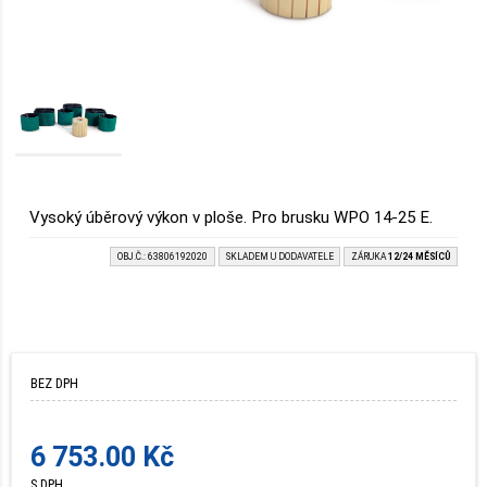
Vysoký úběrový výkon v ploše. Pro brusku WPO 14-25 E.
OBJ.Č.: 63806192020
SKLADEM U DODAVATELE
ZÁRUKA
12/24 MĚSÍCŮ
BEZ DPH
6 753.00 Kč
S DPH