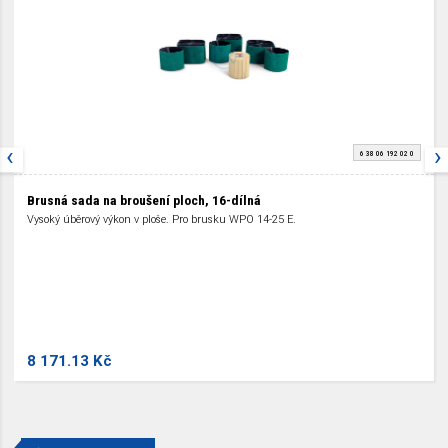
‹
›
6 38 06 192 02 0
Brusná sada na broušení ploch, 16-dílná
Vysoký úběrový výkon v ploše. Pro brusku WPO 14-25 E.
8 171.13 Kč