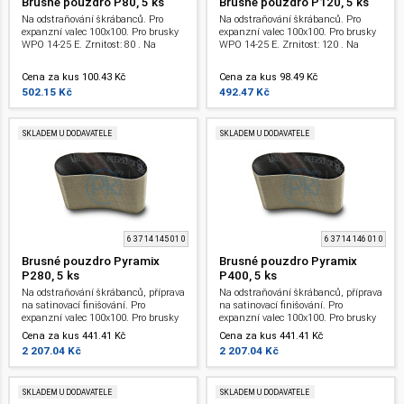
Brusné pouzdro P80, 5 ks
Brusné pouzdro P120, 5 ks
Na odstraňování škrábanců. Pro
Na odstraňování škrábanců. Pro
expanzní valec 100x100. Pro brusky
expanzní valec 100x100. Pro brusky
WPO 14-25 E. Zrnitost: 80 . Na
WPO 14-25 E. Zrnitost: 120 . Na
odstraňování hlubokých škrábanců
odstraňování škrábanců, příprava na
satinovací finišování
Cena za kus 100.43 Kč
Cena za kus 98.49 Kč
502.15 Kč
492.47 Kč
SKLADEM U DODAVATELE
SKLADEM U DODAVATELE
6 37 14 145 01 0
6 37 14 146 01 0
Brusné pouzdro Pyramix
Brusné pouzdro Pyramix
P280, 5 ks
P400, 5 ks
Na odstraňování škrábanců, příprava
Na odstraňování škrábanců, příprava
na satinovací finišování. Pro
na satinovací finišování. Pro
expanzní valec 100x100. Pro brusky
expanzní valec 100x100. Pro brusky
WPO 14-25 E. Zrnitost: 280 .
WPO 14-25 E. Zrnitost: 400 .
Cena za kus 441.41 Kč
Cena za kus 441.41 Kč
2 207.04 Kč
2 207.04 Kč
SKLADEM U DODAVATELE
SKLADEM U DODAVATELE