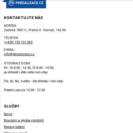
KONTAKTUJTE NÁS
ADRESA:
Zvolská 789/11, Praha 4 - Kamýk, 142 00
TELEFON:
(+420) 732 151 063
E-MAIL:
info@pkrealizace.cz
OTEVÍRACÍ DOBA:
Po - St 8:00 - 16:30, Čt 8:00 - 14:00,
po dohodě i déle nebo non-stop
Pá, So, Ne, svátky - dle dohody i non-stop
Polední pauza 12:00 - 12:30
SLUŽBY
Servis
Broušení a výroba nástrojů
Repasy baterií