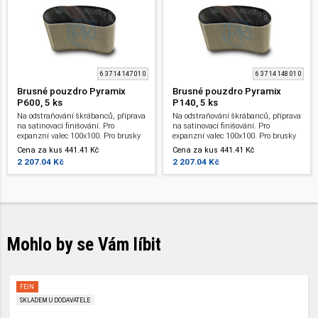
6 37 14 147 01 0
6 37 14 148 01 0
Brusné pouzdro Pyramix
Brusné pouzdro Pyramix
P600, 5 ks
P140, 5 ks
Na odstraňování škrábanců, příprava
Na odstraňování škrábanců, příprava
na satinovací finišování. Pro
na satinovací finišování. Pro
expanzní valec 100x100. Pro brusky
expanzní valec 100x100. Pro brusky
WPO 14-25 E. Zrnitost: 600 .
WPO 14-25 E. Zrnitost: 1400 .
Cena za kus 441.41 Kč
Cena za kus 441.41 Kč
2 207.04 Kč
2 207.04 Kč
Mohlo by se Vám líbit
FEIN
SKLADEM U DODAVATELE