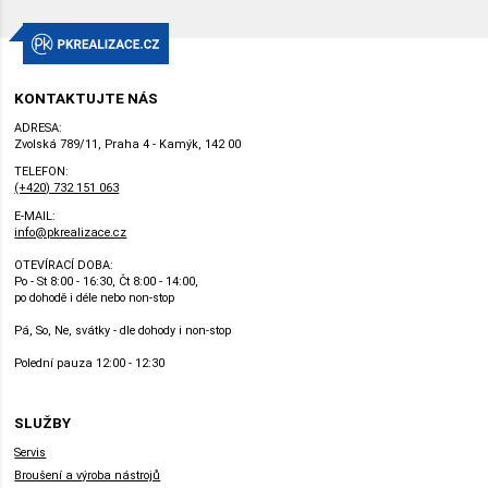
KONTAKTUJTE NÁS
ADRESA:
Zvolská 789/11, Praha 4 - Kamýk, 142 00
TELEFON:
(+420) 732 151 063
E-MAIL:
info@pkrealizace.cz
OTEVÍRACÍ DOBA:
Po - St 8:00 - 16:30, Čt 8:00 - 14:00,
po dohodě i déle nebo non-stop
Pá, So, Ne, svátky - dle dohody i non-stop
Polední pauza 12:00 - 12:30
SLUŽBY
Servis
Broušení a výroba nástrojů