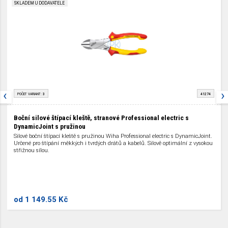
SKLADEM U DODAVATELE
‹
›
POČET VARIANT:
3
41274
Boční silové štípací kleště, stranové Professional electric s
DynamicJoint s pružinou
Silové boční štípací kleště s pružinou Wiha Professional electric s DynamicJoint.
Určené pro štípání měkkých i tvrdých drátů a kabelů. Silově optimální z vysokou
střižnou sílou.
od
1 149.55 Kč