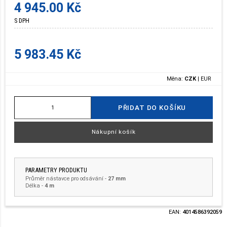
4 945.00 Kč
S DPH
5 983.45 Kč
Měna:
CZK
|
EUR
PŘIDAT DO KOŠÍKU
Nákupní košík
PARAMETRY PRODUKTU
Průměr nástavce pro odsávání
-
27 mm
Délka
-
4 m
EAN:
4014586392059