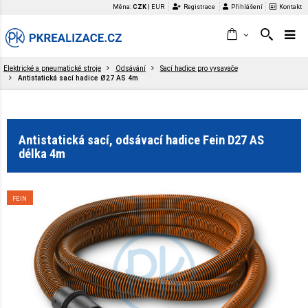
Měna:
CZK
|
EUR
Registrace
Přihlášení
Kontakt
Elektrické a pneumatické stroje
Odsávání
Sací hadice pro vysavače
Antistatická sací hadice Ø27 AS 4m
Antistatická sací, odsávací hadice Fein D27 AS
délka 4m
FEIN