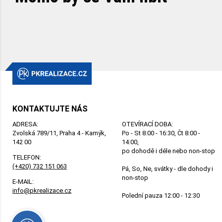
KONTAKTUJTE NÁS
ADRESA:
OTEVÍRACÍ DOBA:
Zvolská 789/11, Praha 4 - Kamýk,
Po - St 8:00 - 16:30, Čt 8:00 -
142 00
14:00,
po dohodě i déle nebo non-stop
TELEFON:
(+420) 732 151 063
Pá, So, Ne, svátky - dle dohody i
non-stop
E-MAIL:
info@pkrealizace.cz
Polední pauza 12:00 - 12:30