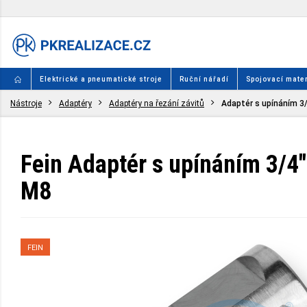
Elektrické a pneumatické stroje
Ruční nářadí
Spojovací mater
Nástroje
Adaptéry
Adaptéry na řezání závitů
Adaptér s upínáním 3
Fein Adaptér s upínáním 3/4
M8
FEIN