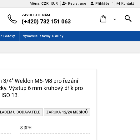
Měna:
CZK
|
EUR
Registrace
Přihlášení
Kontakt
ZAVOLEJTE NÁM
(+420) 732 151 063
ní oděvy
Vybavení stavby a dílny
m 3/4" Weldon M5-M8 pro řezání
čky. Výstup 6 mm kruhový dřík pro
 ISO 13.
LADEM U DODAVATELE
ZÁRUKA
12/24 MĚSÍCŮ
S DPH