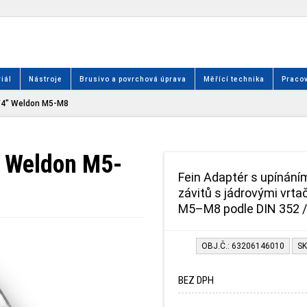
iál
Nástroje
Brusivo a povrchová úprava
Měřící technika
Pracov
/4" Weldon M5-M8
" Weldon M5-
Fein Adaptér s upínání
závitů s jádrovými vrta
M5–M8 podle DIN 352 /
OBJ.Č.: 63206146010
SK
BEZ DPH