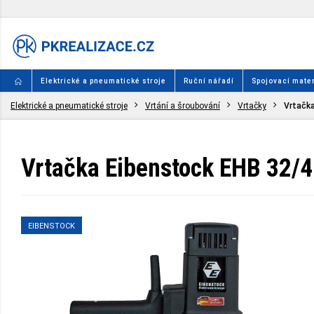
Elektrické a pneumatické stroje
Ruční nářadí
Spojovací mater
Elektrické a pneumatické stroje
Vrtání a šroubování
Vrtačky
Vrtačka
Vrtačka Eibenstock EHB 32/4
EIBENSTOCK