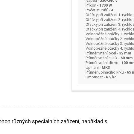
Napětí
-
230-240 V
Příkon
-
1700 W
Počet stupňů
-
4
Otáčky při zatížení 1. rychlo
Otáčky při zatížení 2. rychlo
Otáčky při zatížení 3. rychlo
Otáčky při zatížení 4. rychlo
Volnoběžné otáčky 1. rychlo
Volnoběžné otáčky 2. rychlo
Volnoběžné otáčky 3. rychlo
Volnoběžné otáčky 4. rychlo
Průměr vrtání ocel
-
32 mm
Průměr vrtání hliník
-
60 mm
Průměr vrtání dřevo
-
100 m
Upínání
-
MK3
Průměr upínacího krku
-
65
Hmotnost
-
6.9 kg
ohon různých speciálních zařízení, například s