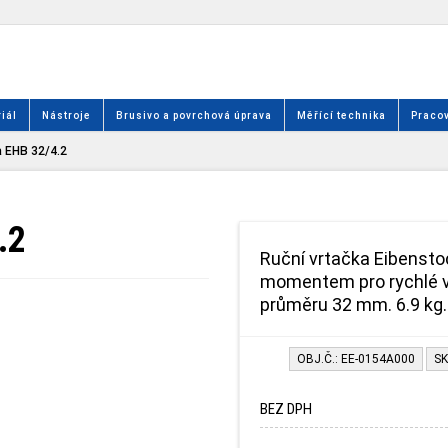
iál
Nástroje
Brusivo a povrchová úprava
Měřící technika
Pracov
 EHB 32/4.2
.2
Ruční vrtačka Eibenst
momentem pro rychlé vrt
průměru 32 mm. 6.9 kg
OBJ.Č.: EE-0154A000
SK
BEZ DPH