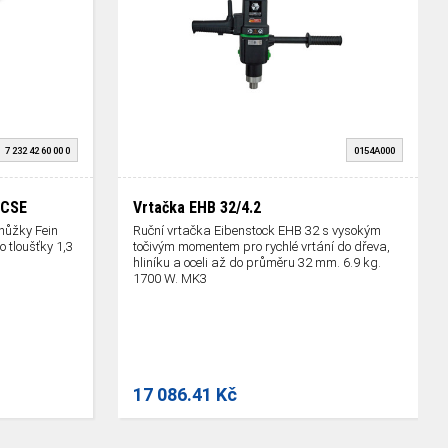
7 232 42 60 00 0
0154A000
 CSE
Vrtačka EHB 32/4.2
nůžky Fein
Ruční vrtačka Eibenstock EHB 32 s vysokým
 tloušťky 1,3
točivým momentem pro rychlé vrtání do dřeva,
hliníku a oceli až do průměru 32 mm. 6.9 kg.
1700 W. MK3
17 086.41 Kč