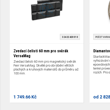
3 24 22 420 01 0
POČET VARIA
Zvedací čelisti 60 mm pro svěrák
Diamantov
VersaMag
StarlockMax
vyřezávání 
Zvedací čelisti 60 mm pro magnetický svěrák
epoxidových
Fein VersaMag. Skvělé pro obrábění větších
tenké prove
plochých a kruhových materiálů do průměru až
rozích. Pro 
100 mm.
1 749.66 Kč
od
2 82