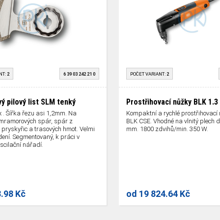
NT:
2
6 39 03 242 21 0
POČET VARIANT:
2
ý pilový list SLM tenký
Prostřihovací nůžky BLK 1.3
 . Šířka řezu asi 1,2mm. Na
Kompaktní a rychlé prostřihovací 
mramorových spár, spár z
BLK CSE. Vhodné na vlnitý plech do
 pryskyřic a trasových hmot. Velmi
mm. 1800 zdvihů/min. 350 W.
dení. Segmentovaný, k práci v
oscilační nářadí.
8.98 Kč
od
19 824.64 Kč