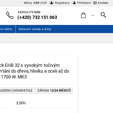
Měna:
CZK
|
EUR
Registrace
Přihlášení
Kontakt
ZAVOLEJTE NÁM
(+420) 732 151 063
ní oděvy
Vybavení stavby a dílny
ock EHB 32 s vysokým točivým
ání do dřeva, hliníku a oceli až do
. 1700 W. MK3
LADEM U DODAVATELE
ZÁRUKA
12/24 MĚSÍCŮ
S DPH