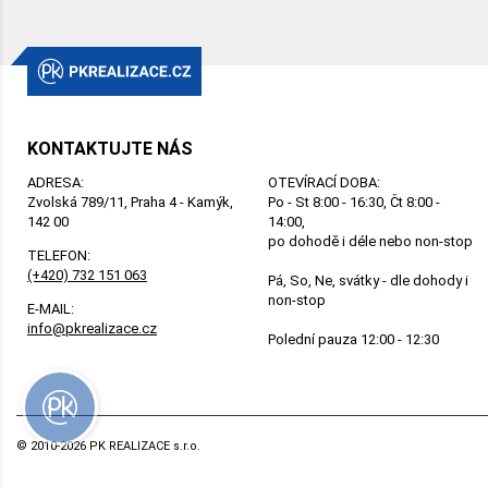
KONTAKTUJTE NÁS
ADRESA:
OTEVÍRACÍ DOBA:
Zvolská 789/11, Praha 4 - Kamýk,
Po - St 8:00 - 16:30, Čt 8:00 -
142 00
14:00,
po dohodě i déle nebo non-stop
TELEFON:
(+420) 732 151 063
Pá, So, Ne, svátky - dle dohody i
non-stop
E-MAIL:
info@pkrealizace.cz
Polední pauza 12:00 - 12:30
© 2010-2026 PK REALIZACE s.r.o.