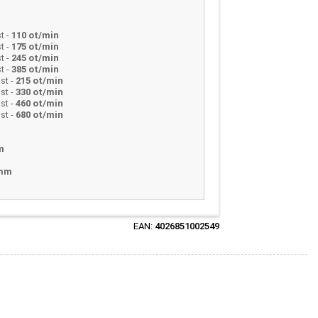
st
-
110 ot/min
st
-
175 ot/min
st
-
245 ot/min
st
-
385 ot/min
st
-
215 ot/min
st
-
330 ot/min
st
-
460 ot/min
st
-
680 ot/min
m
 mm
EAN:
4026851002549