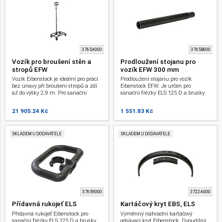
3765A000
3765B000
Vozík pro broušení stěn a
Prodloužení stojanu pro
stropů EFW
vozík EFW 300 mm
Vozík Eibenstock je ideální pro práci
Prodloužení stojanu pro vozík
bez únavy při broušení stropů a zdí
Eibenstock EFW. Je určen pro
až do výšky 2,9 m. Pro sanační
sanační frézky ELS 125 D a brusky
frézky ELS 125 D a brusky na
na sádrokarton ELS 225.1 s dlouhým
sádrokarton ELS 225.1 s dlouhým
krkem.
21 905.24 Kč
1 551.83 Kč
krkem.
SKLADEM U DODAVATELE
SKLADEM U DODAVATELE
37659000
3722A000
Přídavná rukojeť ELS
Kartáčový kryt EBS, ELS
Přídavná rukojeť Eibenstock pro
Výměnný náhradní kartáčový
sanační frézky ELS 125 D a brusky
odsávací kryt Eibenstock. Dvoudílný.