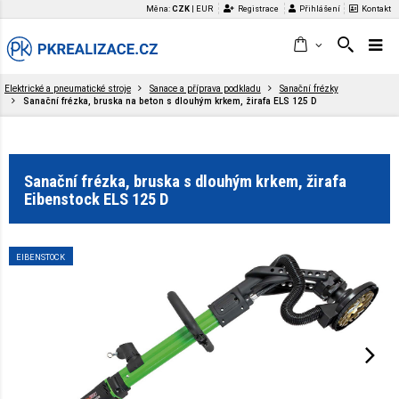
Měna:
CZK
|
EUR
Registrace
Přihlášení
Kontakt
Elektrické a pneumatické stroje
Sanace a příprava podkladu
Sanační frézky
Sanační frézka, bruska na beton s dlouhým krkem, žirafa ELS 125 D
Sanační frézka, bruska s dlouhým krkem, žirafa
Eibenstock ELS 125 D
EIBENSTOCK