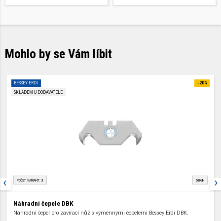
ELS. Pro renovaci a sanaci.
Mohlo by se Vám líbit
BESSEY ERDI
-20%
SKLADEM U DODAVATELE
‹
›
POČET VARIANT:
3
DBK-H
Náhradní čepele DBK
Náhradní čepel pro zavírací nůž s výměnnými čepelemi Bessey Erdi DBK.