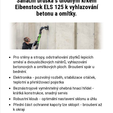
Sanační bruska s dlouhým krkem
Eibenstock ELS 125 k vyhlazování
betonu a omítky.
Pro stěny a stropy, odstraňování zbytků lepicích
směsí a dvousložkových nátěrů, vyhlazování
betonových a omítkových ploch. Broušení spár u
bednění.
Elektronika - pozvolný rozběh, stabilizace otáček,
teplotní a přetěžovací pojistka
Beznástrojově vyměnitelný ohebná hnací hřídel -
krátká konstrukce, snadný servis
Robustní kloub - optimální nastavení sklonu a úhlu
Přední část ochranné kapoty lze sklopit - broušení až
k okraji