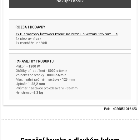
Nákupní košík
ROZSAH DODÁVKY
1x Diamantový frézovací kotouč na beton univerzání 125 mm ELS
1x přepravní vak
1x montážní nářádí
PARAMETRY PRODUKTU
Příkon
-
1200 W
Otáčky při zatížení
-
8000 ot/min
Volnoběžné otáčky
-
8000 ot/min
Maximální průměr nástroje
-
125 mm
Upínání
-
22,2 mm
Průměr nástavce pro odsávání
-
36 mm
Hmotnost
-
5.3 kg
EAN:
4026851016423