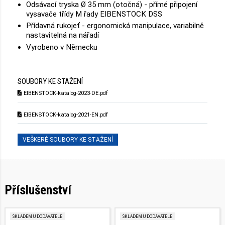
Odsávací tryska Ø 35 mm (otočná) - přímé připojení
vysavače třídy M řady EIBENSTOCK DSS
Přídavná rukojeť - ergonomická manipulace, variabilně
nastavitelná na nářadí
Vyrobeno v Německu
SOUBORY KE STAŽENÍ
EIBENSTOCK-katalog-2023-DE.pdf
EIBENSTOCK-katalog-2021-EN.pdf
VEŠKERÉ SOUBORY KE STAŽENÍ
Příslušenství
SKLADEM U DODAVATELE
SKLADEM U DODAVATELE