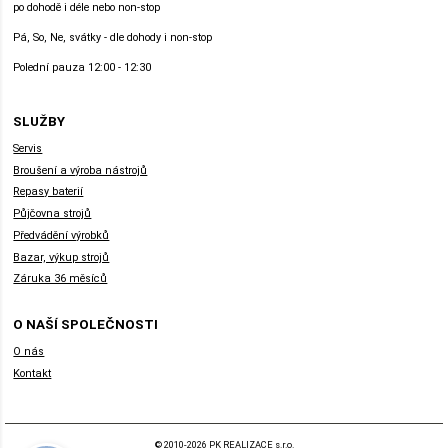
po dohodě i déle nebo non-stop
Pá, So, Ne, svátky - dle dohody i non-stop
Polední pauza 12:00 - 12:30
SLUŽBY
Servis
Broušení a výroba nástrojů
Repasy baterií
Půjčovna strojů
Předvádění výrobků
Bazar, výkup strojů
Záruka 36 měsíců
O NAŠÍ SPOLEČNOSTI
O nás
Kontakt
© 2010-2026 PK REALIZACE s.r.o.