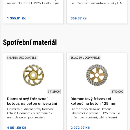
na sádrokarton ELS 225.1 s dlouhým
Je určen pro diamantové brusky EBS
krkem.
a sanační frézky ELS. Automaticky
se přizpůsobí povrchu a zvyšuje
efektivitu odsávání.
1 355.81 Kč
359.37 Kč
Spotřební materiál
SKLADEM U DODAVATELE
SKLADEM U DODAVATELE
37128000
37126000
Diamantový frézovací
Diamantový frézovací
kotouč na beton univerzání
kotouč na beton 125 mm
125 mm ELS
ELS
Univerzální diamantový frézovací
Diamantový frézovací kotouč
kotouč Eibenstock o průměru 125
Eibenstock o průměru 125 mm. Je
mm. Je určen pro broušení,
určen pro broušení, odstraňování
odstraňování betonu, lepidla na
betonu. Pro sanační frézku s
dlaždice, omítky, tvrdé sádry. Pro
dlouhým krkem ELS. Pro renovaci a
4 851.50 Kč
2 972.97 Kč
sanační frézku s dlouhým krkem
sanaci.