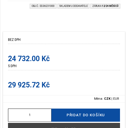
OBJ.Č.: EE-06231000
SKLADEM U DODAVATELE
ZÁRUKA
12/24 MĚSÍCŮ
BEZ DPH
24 732.00 Kč
S DPH
29 925.72 Kč
Měna:
CZK
|
EUR
PŘIDAT DO KOŠÍKU