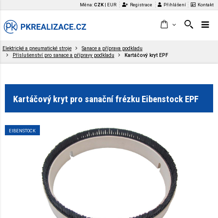
Měna:
CZK
|
EUR
Registrace
Přihlášení
Kontakt
Elektrické a pneumatické stroje
Sanace a příprava podkladu
Příslušenství pro sanace a přípravy podkladu
Kartáčový kryt EPF
Kartáčový kryt pro sanační frézku Eibenstock EPF
EIBENSTOCK