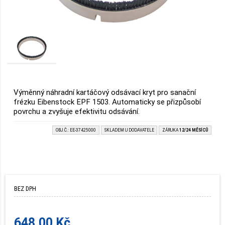
Výměnný náhradní kartáčový odsávací kryt pro sanační
frézku Eibenstock EPF 1503. Automaticky se přizpůsobí
povrchu a zvyšuje efektivitu odsávání.
OBJ.Č.: EE-37425000
SKLADEM U DODAVATELE
ZÁRUKA
12/24 MĚSÍCŮ
BEZ DPH
648.00 Kč