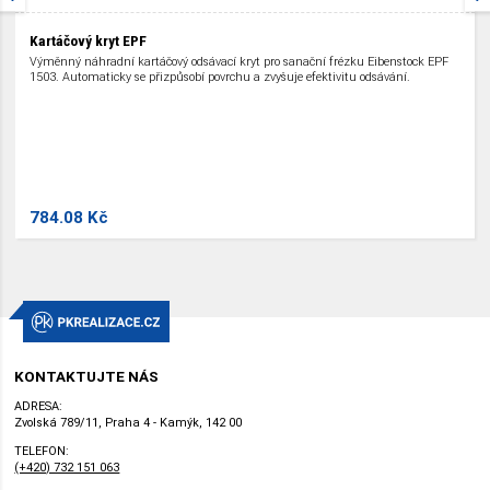
Kartáčový kryt EPF
Výměnný náhradní kartáčový odsávací kryt pro sanační frézku Eibenstock EPF
1503. Automaticky se přizpůsobí povrchu a zvyšuje efektivitu odsávání.
784.08 Kč
KONTAKTUJTE NÁS
ADRESA:
Zvolská 789/11, Praha 4 - Kamýk, 142 00
TELEFON:
(+420) 732 151 063