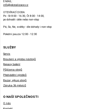
E-MAIL:
info@pkrealizace.cz
OTEVÍRACÍ DOBA:
Po - St 8:00 - 16:30, Čt 8:00 - 14:00,
po dohodě i déle nebo non-stop
Pá, So, Ne, svátky - dle dohody i non-stop
Polední pauza 12:00 - 12:30
SLUŽBY
Servis
Broušení a výroba nástrojů
Repasy baterií
Půjčovna strojů
Předvádění výrobků
Bazar, výkup strojů
Záruka 36 měsíců
O NAŠÍ SPOLEČNOSTI
O nás
Kontakt