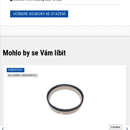
VEŠKERÉ SOUBORY KE STAŽENÍ
Mohlo by se Vám líbit
EIBENSTOCK
SKLADEM U DODAVATELE
‹
›
37425000