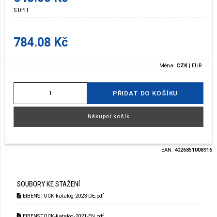
S DPH
784.08 Kč
Měna:
CZK
|
EUR
PŘIDAT DO KOŠÍKU
Nákupní košík
EAN:
4026851008916
SOUBORY KE STAŽENÍ
EIBENSTOCK-katalog-2023-DE.pdf
EIBENSTOCK-katalog-2021-EN.pdf