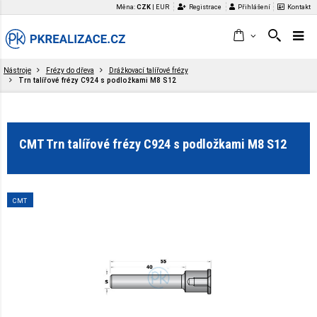
Měna:
CZK
|
EUR
Registrace
Přihlášení
Kontakt
Nástroje
Frézy do dřeva
Drážkovací talířové frézy
Trn talířové frézy C924 s podložkami M8 S12
CMT Trn talířové frézy C924 s podložkami M8 S12
CMT