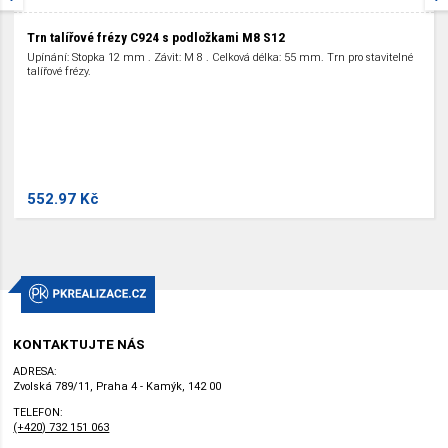
Trn talířové frézy C924 s podložkami M8 S12
Upínání: Stopka 12 mm . Závit: M 8 . Celková délka: 55 mm. Trn pro stavitelné
talířové frézy.
552.97 Kč
KONTAKTUJTE NÁS
ADRESA:
Zvolská 789/11, Praha 4 - Kamýk, 142 00
TELEFON:
(+420) 732 151 063