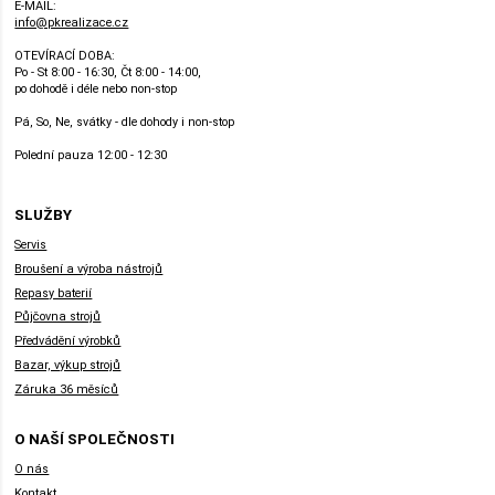
E-MAIL:
info@pkrealizace.cz
OTEVÍRACÍ DOBA:
Po - St 8:00 - 16:30, Čt 8:00 - 14:00,
po dohodě i déle nebo non-stop
Pá, So, Ne, svátky - dle dohody i non-stop
Polední pauza 12:00 - 12:30
SLUŽBY
Servis
Broušení a výroba nástrojů
Repasy baterií
Půjčovna strojů
Předvádění výrobků
Bazar, výkup strojů
Záruka 36 měsíců
O NAŠÍ SPOLEČNOSTI
O nás
Kontakt