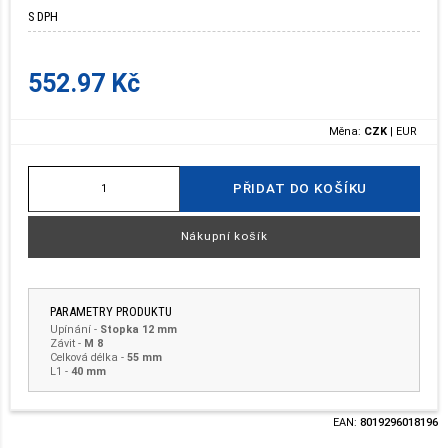
S DPH
552.97 Kč
Měna:
CZK
|
EUR
PŘIDAT DO KOŠÍKU
Nákupní košík
PARAMETRY PRODUKTU
Upínání
-
Stopka 12 mm
Závit
-
M 8
Celková délka
-
55 mm
L1 -
40 mm
EAN:
8019296018196