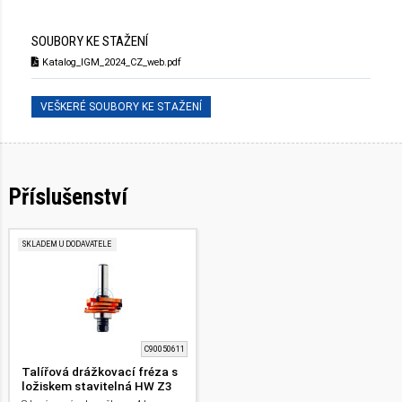
SOUBORY KE STAŽENÍ
Katalog_IGM_2024_CZ_web.pdf
VEŠKERÉ SOUBORY KE STAŽENÍ
Příslušenství
SKLADEM U DODAVATELE
C90050611
Talířová drážkovací fréza s
ložiskem stavitelná HW Z3
C900 D47,6 t3,2-18 H12,8