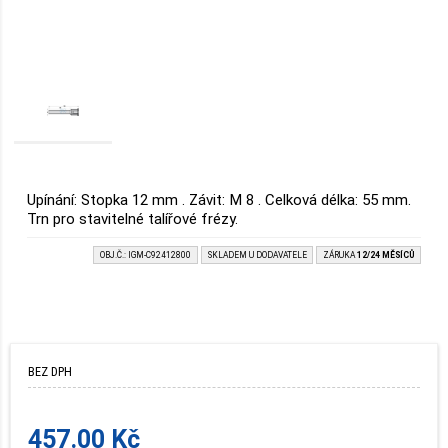
Upínání: Stopka 12 mm . Závit: M 8 . Celková délka: 55 mm.
Trn pro stavitelné talířové frézy.
OBJ.Č.: IGM-C92412800
SKLADEM U DODAVATELE
ZÁRUKA
12/24 MĚSÍCŮ
BEZ DPH
457.00 Kč