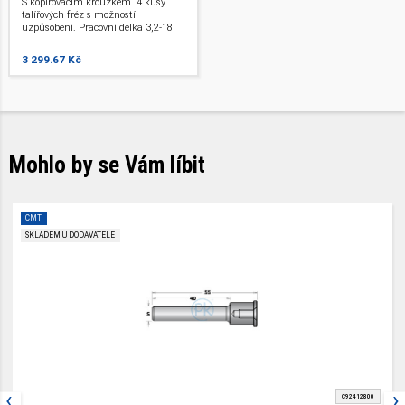
S kopírovacím kroužkem. 4 kusy
S12
talířových fréz s možností
uzpůsobení. Pracovní délka 3,2-18
mm. Průměr: 47,6 mm. Pracovní
délka: 18 mm. Stopka 12 mm .
3 299.67 Kč
Mohlo by se Vám líbit
CMT
SKLADEM U DODAVATELE
‹
›
C92412800