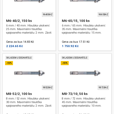
9640BAZ
9665BAZ
M6-40/2, 150 ks
M6-65/15, 100 ks
6 mm / 40 mm. Hloubka ukotvení:
6 mm / 65 mm. Hloubka ukotvení:
25 mm. Maximální tloušťka
35 mm. Maximální tloušťka
spojovaného materiálu: 2 mm. Závit:
spojovaného materiálu: 15 mm.
M 6 . Bez certifikátu
Závit: M 6 . Bez certifikátu
Cena za kus 14.83 Kč
Cena za kus 17.51 Kč
2 224.65 Kč
1 750.92 Kč
SKLADEM U DODAVATELE
SKLADEM U DODAVATELE
-15%
-15%
9852BAZ
9872BAZ
M8-52/2, 100 ks
M8-72/10, 50 ks
8 mm / 52 mm. Hloubka ukotvení:
8 mm / 72 mm. Hloubka ukotvení:
30 mm. Maximální tloušťka
45 mm. Maximální tloušťka
spojovaného materiálu: 2 mm. Závit:
spojovaného materiálu: 10 mm.
M 8 . Bez certifikátu
Závit: M 8 . ETA.