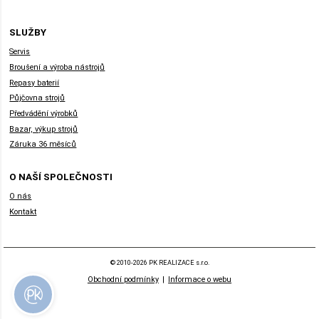
SLUŽBY
Servis
Broušení a výroba nástrojů
Repasy baterií
Půjčovna strojů
Předvádění výrobků
Bazar, výkup strojů
Záruka 36 měsíců
O NAŠÍ SPOLEČNOSTI
O nás
Kontakt
© 2010-2026 PK REALIZACE s.r.o.
Obchodní podmínky
|
Informace o webu