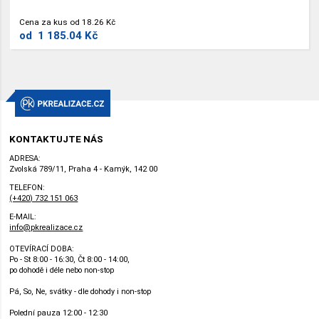
Cena za kus od 18.26 Kč
od
1 185.04 Kč
KONTAKTUJTE NÁS
ADRESA:
Zvolská 789/11, Praha 4 - Kamýk, 142 00
TELEFON:
(+420) 732 151 063
E-MAIL:
info@pkrealizace.cz
OTEVÍRACÍ DOBA:
Po - St 8:00 - 16:30, Čt 8:00 - 14:00,
po dohodě i déle nebo non-stop
Pá, So, Ne, svátky - dle dohody i non-stop
Polední pauza 12:00 - 12:30