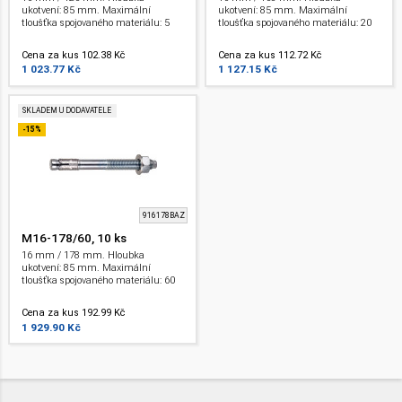
ukotvení: 85 mm. Maximální
ukotvení: 85 mm. Maximální
tloušťka spojovaného materiálu: 5
tloušťka spojovaného materiálu: 20
mm. Závit: M 16 . ETA.
mm. Závit: M 16 . ETA.
Cena za kus 102.38 Kč
Cena za kus 112.72 Kč
1 023.77 Kč
1 127.15 Kč
SKLADEM U DODAVATELE
-15%
916178BAZ
M16-178/60, 10 ks
16 mm / 178 mm. Hloubka
ukotvení: 85 mm. Maximální
tloušťka spojovaného materiálu: 60
mm. Závit: M 16 . ETA.
Cena za kus 192.99 Kč
1 929.90 Kč