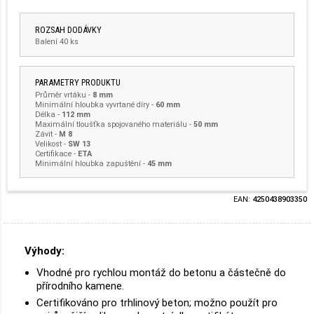
ROZSAH DODÁVKY
Balení 40 ks
PARAMETRY PRODUKTU
Průměr vrtáku
-
8 mm
Minimální hloubka vyvrtané díry
-
60 mm
Délka
-
112 mm
Maximální tloušťka spojovaného materiálu
-
50 mm
Závit
-
M 8
Velikost
-
SW 13
Certifikace
-
ETA
Minimální hloubka zapuštění -
45 mm
EAN:
4250438903350
Výhody:
Vhodné pro rychlou montáž do betonu a částečně do
přírodního kamene.
Certifikováno pro trhlinový beton; možno použít pro