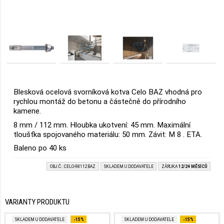
Blesková ocelová svorníková kotva Celo BAZ vhodná pro
rychlou montáž do betonu a částečně do přírodního
kamene.
8 mm / 112 mm. Hloubka ukotvení: 45 mm. Maximální
tloušťka spojovaného materiálu: 50 mm. Závit: M 8 . ETA.
Baleno po 40 ks
OBJ.Č.: CELO-98112BAZ
SKLADEM U DODAVATELE
ZÁRUKA
12/24 MĚSÍCŮ
VARIANTY PRODUKTU
SKLADEM U DODAVATELE
-15%
SKLADEM U DODAVATELE
-15%