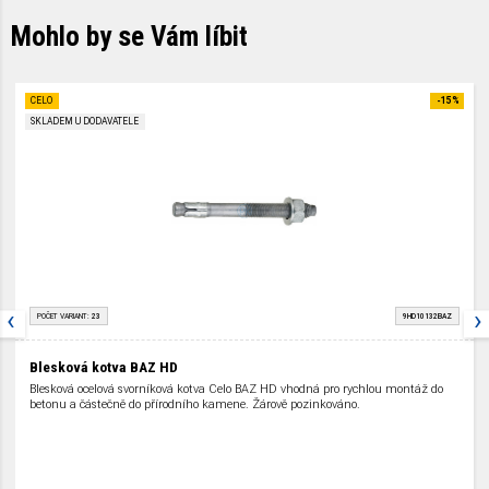
Mohlo by se Vám líbit
CELO
-15%
SKLADEM U DODAVATELE
‹
›
POČET VARIANT:
23
9HD10132BAZ
Blesková kotva BAZ HD
Blesková ocelová svorníková kotva Celo BAZ HD vhodná pro rychlou montáž do
betonu a částečně do přírodního kamene. Žárově pozinkováno.