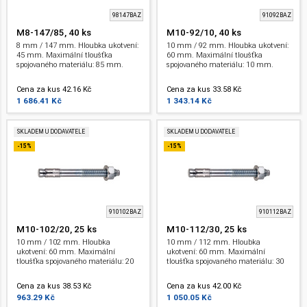
98147BAZ
91092BAZ
M8-147/85, 40 ks
M10-92/10, 40 ks
8 mm / 147 mm. Hloubka ukotvení:
10 mm / 92 mm. Hloubka ukotvení:
45 mm. Maximální tloušťka
60 mm. Maximální tloušťka
spojovaného materiálu: 85 mm.
spojovaného materiálu: 10 mm.
Závit: M 8 . ETA.
Závit: M 10 . ETA.
Cena za kus 42.16 Kč
Cena za kus 33.58 Kč
1 686.41 Kč
1 343.14 Kč
SKLADEM U DODAVATELE
SKLADEM U DODAVATELE
-15%
-15%
910102BAZ
910112BAZ
M10-102/20, 25 ks
M10-112/30, 25 ks
10 mm / 102 mm. Hloubka
10 mm / 112 mm. Hloubka
ukotvení: 60 mm. Maximální
ukotvení: 60 mm. Maximální
tloušťka spojovaného materiálu: 20
tloušťka spojovaného materiálu: 30
mm. Závit: M 10 . ETA.
mm. Závit: M 10 . ETA.
Cena za kus 38.53 Kč
Cena za kus 42.00 Kč
963.29 Kč
1 050.05 Kč