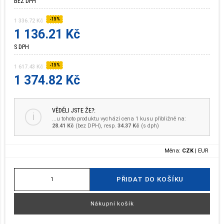
BEZ DPH
-15%
1 336.72 Kč
1 136.21 Kč
S DPH
-15%
1 617.43 Kč
1 374.82 Kč
VĚDĚLI JSTE ŽE?:
i
...u tohoto produktu vychází cena 1 kusu přibližně na:
28.41 Kč
(bez DPH), resp.
34.37 Kč
(s dph)
Měna:
CZK
|
EUR
PŘIDAT DO KOŠÍKU
Nákupní košík