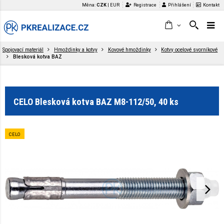
Měna:
CZK
|
EUR
Registrace
Přihlášení
Kontakt
Spojovací materiál
Hmoždinky a kotvy
Kovové hmoždinky
Kotvy ocelové svorníkové
Blesková kotva BAZ
CELO Blesková kotva BAZ M8-112/50, 40 ks
CELO