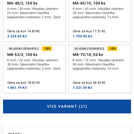
M6-40/2, 150 ks
M6-65/15, 100 ks
6 mm / 40 mm. Hloubka ukotvení:
6 mm / 65 mm. Hloubka ukotvení:
25 mm. Maximální tloušťka
35 mm. Maximální tloušťka
spojovaného materiálu: 2 mm. Závit:
spojovaného materiálu: 15 mm.
M 6 . Bez certifikátu
Závit: M 6 . Bez certifikátu
Cena za kus 14.83 Kč
Cena za kus 17.51 Kč
2 224.65 Kč
1 750.92 Kč
SKLADEM U DODAVATELE
-15%
SKLADEM U DODAVATELE
-15%
M8-52/2, 100 ks
M8-72/10, 50 ks
8 mm / 52 mm. Hloubka ukotvení:
8 mm / 72 mm. Hloubka ukotvení:
30 mm. Maximální tloušťka
45 mm. Maximální tloušťka
spojovaného materiálu: 2 mm. Závit:
spojovaného materiálu: 10 mm.
M 8 . Bez certifikátu
Závit: M 8 . ETA.
Cena za kus 18.62 Kč
Cena za kus 24.42 Kč
1 861.79 Kč
1 221.04 Kč
VÍCE VARIANT (21)