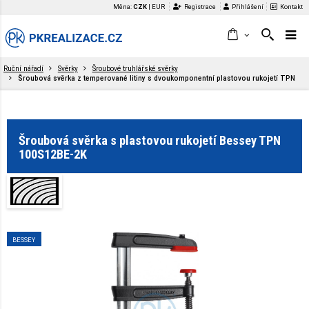
Měna:
CZK
|
EUR
Registrace
Přihlášení
Kontakt
Ruční nářadí
Svěrky
Šroubové truhlářské svěrky
Šroubová svěrka z temperované litiny s dvoukomponentní plastovou rukojetí TPN
Šroubová svěrka s plastovou rukojetí Bessey TPN
100S12BE-2K
BESSEY