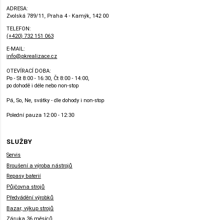
ADRESA:
Zvolská 789/11, Praha 4 - Kamýk, 142 00
TELEFON:
(+420) 732 151 063
E-MAIL:
info@pkrealizace.cz
OTEVÍRACÍ DOBA:
Po - St 8:00 - 16:30, Čt 8:00 - 14:00,
po dohodě i déle nebo non-stop
Pá, So, Ne, svátky - dle dohody i non-stop
Polední pauza 12:00 - 12:30
SLUŽBY
Servis
Broušení a výroba nástrojů
Repasy baterií
Půjčovna strojů
Předvádění výrobků
Bazar, výkup strojů
Záruka 36 měsíců