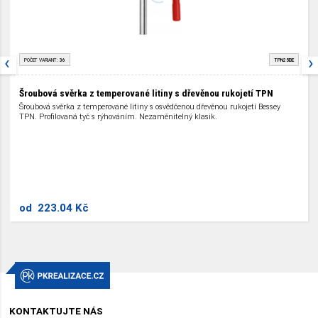
‹
›
POČET VARIANT:
36
TPN25BE
Šroubová svěrka z temperované litiny s dřevěnou rukojetí TPN
Šroubová svěrka z temperované litiny s osvědčenou dřevěnou rukojetí Bessey
TPN. Profilovaná tyč s rýhováním. Nezaměnitelný klasik.
od
223.04 Kč
KONTAKTUJTE NÁS