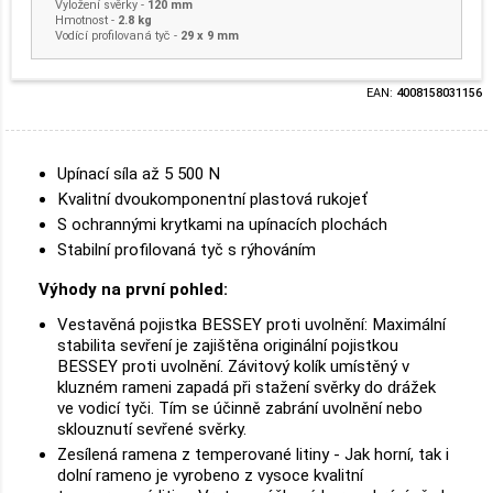
Vyložení svěrky
-
120 mm
Hmotnost
-
2.8 kg
Vodící profilovaná tyč -
29 x 9 mm
EAN:
4008158031156
Upínací síla až 5 500 N
Kvalitní dvoukomponentní plastová rukojeť
S ochrannými krytkami na upínacích plochách
Stabilní profilovaná tyč s rýhováním
Výhody na první pohled:
Vestavěná pojistka BESSEY proti uvolnění: Maximální
stabilita sevření je zajištěna originální pojistkou
BESSEY proti uvolnění. Závitový kolík umístěný v
kluzném rameni zapadá při stažení svěrky do drážek
ve vodicí tyči. Tím se účinně zabrání uvolnění nebo
sklouznutí sevřené svěrky.
Zesílená ramena z temperované litiny - Jak horní, tak i
dolní rameno je vyrobeno z vysoce kvalitní