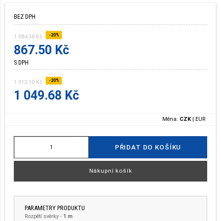
BEZ DPH
-20%
1 084.38 Kč
867.50 Kč
S DPH
-20%
1 312.10 Kč
1 049.68 Kč
Měna:
CZK
|
EUR
PŘIDAT DO KOŠÍKU
Nákupní košík
PARAMETRY PRODUKTU
Rozpětí svěrky
-
1 m