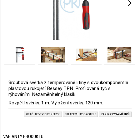
Šroubová svěrka z temperované litiny s dvoukomponentní
plastovou rukojetí Bessey TPN. Profilovaná tyč s
rýhováním. Nezaměnitelný klasik.
Rozpětí svěrky: 1 m. Vyložení svěrky: 120 mm.
OBJ.Č.: BES-TP100S12BE-2K
SKLADEM U DODAVATELE
ZÁRUKA
12/24 MĚSÍCŮ
VARIANTY PRODUKTU