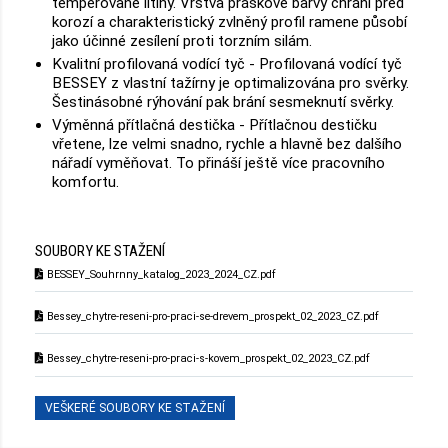
temperované litiny. Vrstva práškové barvy chrání před
korozí a charakteristický zvlněný profil ramene působí
jako účinné zesílení proti torzním silám.
Kvalitní profilovaná vodící tyč - Profilovaná vodící tyč
BESSEY z vlastní tažírny je optimalizována pro svěrky.
Šestinásobné rýhování pak brání sesmeknutí svěrky.
Výměnná přítlačná destička - Přítlačnou destičku
vřetene, lze velmi snadno, rychle a hlavně bez dalšího
nářadí vyměňovat. To přináší ještě více pracovního
komfortu.
SOUBORY KE STAŽENÍ
BESSEY_Souhrnny_katalog_2023_2024_CZ.pdf
Bessey_chytre-reseni-pro-praci-se-drevem_prospekt_02_2023_CZ.pdf
Bessey_chytre-reseni-pro-praci-s-kovem_prospekt_02_2023_CZ.pdf
VEŠKERÉ SOUBORY KE STAŽENÍ